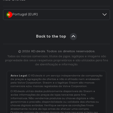
Como ativar uma CD Key Battle.net?
Portugal (EUR)
Back to the top
© 2026 XD.deals. Todos os direitos reservados.
Todas as marcas comerciais, títulos de jogos, logótipos e imagens são
propriedade dos seus respetivos proprietários e são utilizados para fins
de identificação e informação.
Aviso Legal:
O XD.deals é um serviço independente de comparação
de preços e agregação de ofertas e não é afiliado nem endossado
pela Valve Corporation. Steam e o logótipo Steam são marcas
comerciais e/ou marcas registadas da Valve Corporation.
O XD.deals utiliza dados publicamente disponíveis da Steam e
exibe informações de preços de lojas terceiras para fins
informativos. Não vendemos produtos ou chaves digitais e não
garantimos a precisão, disponibilidade ou validade das ofertas ou
chaves digitais exibidas. Verifique sempre as condições finais
diretamente no site da loja antes de efetuar uma compra.
Qualquer compra de chaves digitais de lojas terceiras é feita por