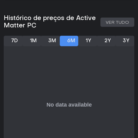
recursos exigentes como pontos fortes, embora ainda
esteja em evolução com feedback da comunidade.
Histórico de preços de Active
Se você vive para raids multiplayer de alto risco misturando
VER TUDO
Matter PC
PvE e PvP, e gosta de uma narrativa envolta em lore de
multiverso, este título tem motivos de sobra para valer a
pena. Jogadores solo encontram desafio em runs
7D
1M
3M
6M
1Y
2Y
3Y
independentes, enquanto fãs de squad apreciam a
necessidade de teamwork. Com desenvolvimento contínuo,
é ideal para quem tem paciência com a experiência de
Early Access centrada em realismo e caos impulsionado
por anomalias.