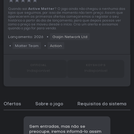
★
★
★
★
★
Quando sai
Active Matter
? O jogo ainda não chegou a nenhuma das
lojas que seguimos, por isso de momento não tem preço. Assim que
aparecerem as primeiras ofertas começaremos a registar o seu
histórico a partir do dia de lançamento, para que depois possas ver
como o preço se moveu desde o início. Cria um alerta e avisamos
quando o jogo for para venda.
Lançamento: 2026
Gaijin Network Ltd
Matter Team
Action
OFFICIAL
KEYSHOPS
Indisponível
Indisponível
Ofertas
Sobre o jogo
Requisitos do sistema
Sem entradas, mas não se
preocupe, iremos informá-lo assim