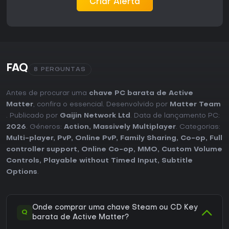
Criar Alerta
FAQ
8 PERGUNTAS
Antes de procurar uma
chave PC barata de Active
Matter
, confira o essencial. Desenvolvido por
Matter Team
. Publicado por
Gaijin Network Ltd
. Data de lançamento PC:
2026
. Géneros:
Action
,
Massively Multiplayer
. Categorias:
Multi-player
,
PvP
,
Online PvP
,
Family Sharing
,
Co-op
,
Full
controller support
,
Online Co-op
,
MMO
,
Custom Volume
Controls
,
Playable without Timed Input
,
Subtitle
Options
.
Onde comprar uma chave Steam ou CD Key
Q
barata de Active Matter?