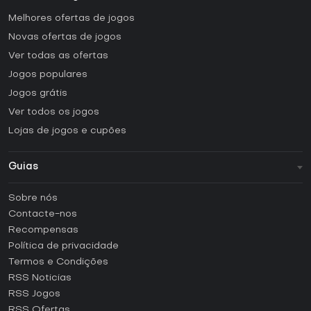
Melhores ofertas de jogos
Novas ofertas de jogos
Ver todas as ofertas
Jogos populares
Jogos grátis
Ver todos os jogos
Lojas de jogos e cupões
Guias
FAQ
Sobre nós
Guias e tutoriais
Contacte-nos
Como ativar uma CD Key Steam?
Recompensas
Como ativar uma CD Key Epic Games?
Política de privacidade
Termos e Condições
Como ativar uma CD Key GOG?
RSS Noticias
Como ativar uma CD Key Ubisoft Connect?
RSS Jogos
Como ativar uma CD Key EA App?
RSS Ofertas