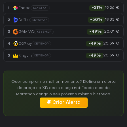
19,26 €
1
Eneba
-51%
KEYSHOP
19,85 €
2
Driffle
-50%
KEYSHOP
20,01 €
3
GAMIVO
-49%
KEYSHOP
20,39 €
4
G2Play
-49%
KEYSHOP
20,39 €
5
Kinguin
-49%
KEYSHOP
Quer comprar no melhor momento? Defina um alerta
de preço no XD.deals e seja notificado quando
Marathon atingir o seu próximo mínimo histórico.
Criar Alerta