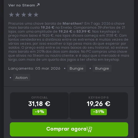
Ver no Steam
★
★
★
★
★
Procuras uma chave barata de
Marathon
? Em 7 ago. 2026 a chave
mais barata custa
19,26 €
na Eneba. Comparamos 39 ofertas de 21
lojas, com uma amplitude de
19,26 €
a
53,99 €
. Nas keyshops o
preço mais baixo é 19,26 €, nas lojas oficiais começa em 31,18 €. Com
tantos vendedores a distância entre os extremos é muitas vezes de
várias vezes, por isso escolher a loja pesa mais do que esperar por
saldos. O preço está entre os mais baixos do seu historial, só esteve
mais barato em 20% dos dias com dados. No PC compras uma chave
que ativas na Steam ou noutro cliente, e é aqui que o mercado é mais
largo, com mais de um quarto dos jogos a ter oferta em keyshop.
Lançamento: 05 mar. 2026
Bungie
Bungie
Action
OFFICIAL
KEYSHOPS
31,18 €
19,26 €
-9%
-51%
Comprar agora