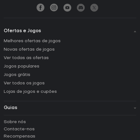
Ofertas e Jogos
Melhores ofertas de jogos
Novas ofertas de jogos
Ver todas as ofertas
Jogos populares
Jogos grátis
Ver todos os jogos
Lojas de jogos e cupões
Guias
FAQ
Sobre nós
Guias e tutoriais
Contacte-nos
Como ativar uma CD Key Steam?
Recompensas