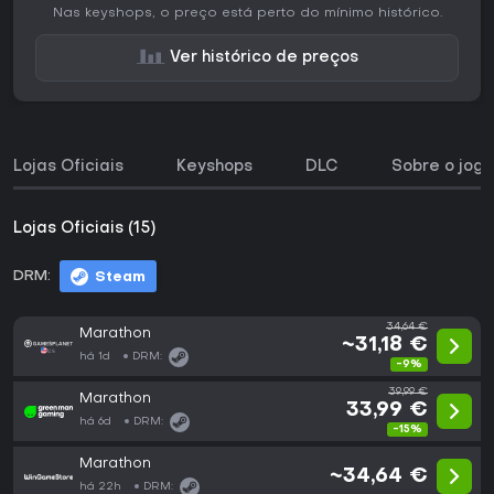
Nas keyshops, o preço está perto do mínimo histórico.
Ver histórico de preços
Lojas Oficiais
Keyshops
DLC
Sobre o jogo
Lojas Oficiais (15)
DRM:
Steam
34,64 €
Marathon
~31,18 €
há 1d
DRM:
-9%
39,99 €
Marathon
33,99 €
há 6d
DRM:
-15%
Marathon
~34,64 €
há 22h
DRM: