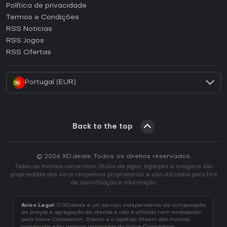
Como ativar uma CD Key Epic Games?
Política de privacidade
Termos e Condições
Como ativar uma CD Key GOG?
RSS Noticias
Como ativar uma CD Key Ubisoft Connect?
RSS Jogos
Como ativar uma CD Key EA App?
RSS Ofertas
Como ativar uma CD Key Battle.net?
Portugal (EUR)
Back to the top
© 2026 XD.deals. Todos os direitos reservados.
Todas as marcas comerciais, títulos de jogos, logótipos e imagens são
propriedade dos seus respetivos proprietários e são utilizados para fins
de identificação e informação.
Aviso Legal:
O XD.deals é um serviço independente de comparação
de preços e agregação de ofertas e não é afiliado nem endossado
pela Valve Corporation. Steam e o logótipo Steam são marcas
comerciais e/ou marcas registadas da Valve Corporation.