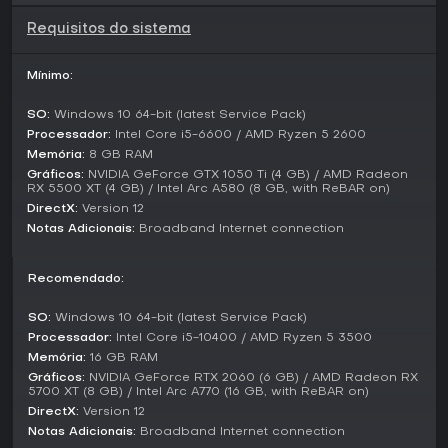
benefícios permanentes como mais espaço de
Requisitos do sistema
armazenamento e itens especializados. Esse sistema
incentiva runs repetidas para elevar seu poder base,
transformando cada temporada em um grind rumo a
Mínimo:
configurações mais potentes.
SO:
Windows 10 64-bit (latest Service Pack)
Vale a Pena Jogar?
Processador:
Intel Core i5-6600 / AMD Ryzen 5 2600
Marathon brilha para fãs de extraction shooters que curtem
Memória:
8 GB RAM
a adrenalina de runs arriscadas por loot e interações
Gráficos:
NVIDIA GeForce GTX 1050 Ti (4 GB) / AMD Radeon
imprevisíveis com jogadores. Atualizações recentes de
RX 5500 XT (4 GB) / Intel Arc A580 (8 GB, with ReBAR on)
março de 2026 atenderam ao feedback da comunidade,
DirectX:
Version 12
refinando áreas como o Cryo Archive no endgame. A
Notas Adicionais:
Broadband Internet connection
recepção elogia o gunplay satisfatório e a atmosfera
tensa, com muitos o considerando um dos melhores do
gênero. Se multiplayer tático com pegada sci-fi é o seu
Recomendado:
lance, o jogo entrega sessões replayable que valem o
investimento, principalmente em grupo.
SO:
Windows 10 64-bit (latest Service Pack)
Processador:
Intel Core i5-10400 / AMD Ryzen 5 3500
Memória:
16 GB RAM
Gráficos:
NVIDIA GeForce RTX 2060 (6 GB) / AMD Radeon RX
5700 XT (8 GB) / Intel Arc A770 (16 GB, with ReBAR on)
DirectX:
Version 12
Notas Adicionais:
Broadband Internet connection