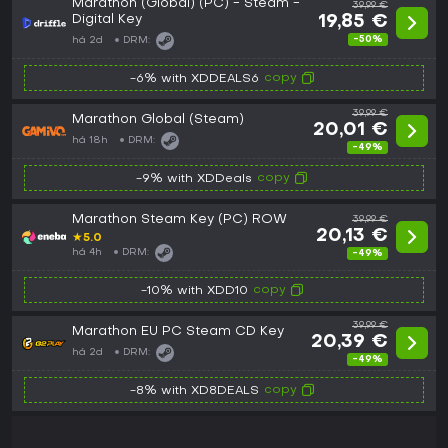
Marathon (Global) (PC) - Steam -
39,99 €
Digital Key
19,85 €
-50%
há 2d
DRM:
copy
-6% with XDDEALS6
39,99 €
Marathon Global (Steam)
20,01 €
há 18h
DRM:
-49%
copy
-9% with XDDeals
Marathon Steam Key (PC) ROW
39,99 €
20,13 €
★
5.0
há 4h
DRM:
-49%
copy
-10% with XDD10
39,99 €
Marathon EU PC Steam CD Key
20,39 €
há 2d
DRM:
-49%
copy
-8% with XD8DEALS