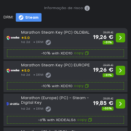
Informação de risco:
DRM:
Steam
Marathon Steam Key (PC) GLOBAL
39,99 €
19,26 €
★
5.0
há 2d
DRM:
-51%
copy
-10% with XDD10
Marathon Steam Key (PC) EUROPE
39,99 €
19,26 €
★
5.0
há 2d
DRM:
-51%
copy
-10% with XDD10
Marathon (Europe) (PC) - Steam -
39,99 €
Digital Key
19,85 €
-50%
há 2d
DRM:
copy
-6% with XDDEALS6