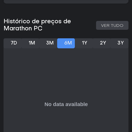
Histórico de preços de
VER TUDO
Marathon PC
7D
1M
3M
6M
1Y
2Y
3Y