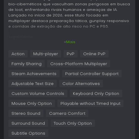
bio-cibernéticos que vasculham zonas perigosas em busca
de loot, enfrentando rivais humanos e ameaças de IA.
Lançado no início de 2026, esse título focado em
multiplayer destaca preparação tática, gunplay responsivo
e corridas de extração de alto risco no PC e PS5.
Jogabilidade
+Mais
Em Marathon, o ciclo principal envolve invadir áreas hostis
em Tau Ceti IV para coletar itens valiosos, sozinho ou com
Action
Multi-player
PvP
Online PvP
uma pequena equipe. A exploração gera tensão ao
atravessar instalações abandonadas, terrenos
Family Sharing
Cross-Platform Multiplayer
acidentados e postos cheios de perigos ambientais e
inimigos de IA, como as forças de segurança da UESC. O
Steam Achievements
Partial Controller Support
combate explode em embates PvP intensos, onde
Adjustable Text Size
Color Alternatives
suprimentos limitados e loadouts inteligentes definem a
sobrevivência. Extrair com sucesso permite aprimorar seu
Custom Volume Controls
Keyboard Only Option
Runner com armas, implantes e mods coletados, montando
builds personalizadas para as próximas incursões.
Mouse Only Option
Playable without Timed Input
Seis cascos de Runner distintos oferecem pontos de
Stereo Sound
Camera Comfort
partida variados para estilos de jogo, como o blindado
Destroyer para assaltos frontais, o ágil Recon para
Surround Sound
Touch Only Option
reconhecimento ou o furtivo Thief para emboscadas.
Subtitle Options
Equipes combinam seus cascos para formar composições