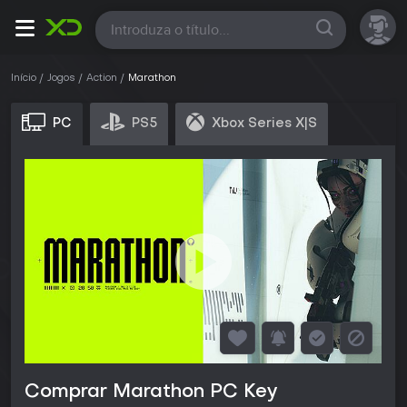
Todas
Início
Jogos
Action
Marathon
PC
PS5
Xbox Series X|S
Comprar Marathon PC Key