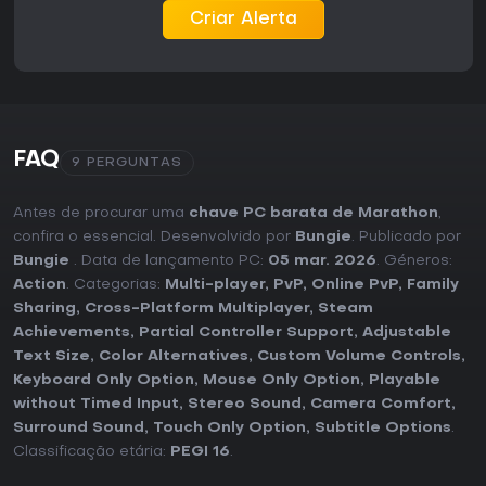
Criar Alerta
FAQ
9 PERGUNTAS
Antes de procurar uma
chave PC barata de Marathon
,
confira o essencial. Desenvolvido por
Bungie
. Publicado por
Bungie
. Data de lançamento PC:
05 mar. 2026
. Géneros:
Action
. Categorias:
Multi-player
,
PvP
,
Online PvP
,
Family
Sharing
,
Cross-Platform Multiplayer
,
Steam
Achievements
,
Partial Controller Support
,
Adjustable
Text Size
,
Color Alternatives
,
Custom Volume Controls
,
Keyboard Only Option
,
Mouse Only Option
,
Playable
without Timed Input
,
Stereo Sound
,
Camera Comfort
,
Surround Sound
,
Touch Only Option
,
Subtitle Options
.
Classificação etária:
PEGI 16
.