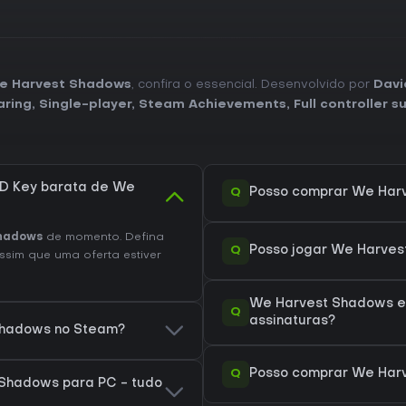
e Harvest Shadows
, confira o essencial. Desenvolvido por
Davi
aring
,
Single-player
,
Steam Achievements
,
Full controller 
D Key barata de We
Q
Posso comprar We Har
hadows
de momento. Defina
Q
Posso jogar We Harve
ssim que uma oferta estiver
We Harvest Shadows e
Q
assinaturas?
 Shadows no Steam?
Q
Posso comprar We Har
Shadows para PC - tudo