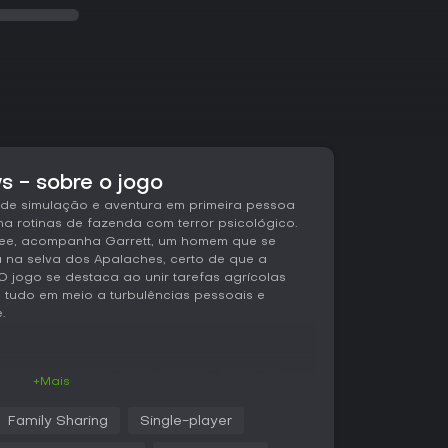
 - sobre o jogo
de simulação e aventura em primeira pessoa
a rotinas de fazenda com terror psicológico.
 Tree, acompanha Garrett, um homem que se
 na selva dos Apalaches, certo de que a
O jogo se destaca ao unir tarefas agrícolas
 tudo em meio a turbulências pessoais e
.
rincipal gira em torno de listas diárias de
+Mais
 da fazenda e a exploração. Cada dia começa
 casa, cuidar do gado e melhorar a
Family Sharing
Single-player
go adota uma abordagem survival-lite,
onais como medidores de fome ou sede e