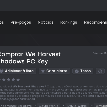
os
Pré-pagos
Notícias
Rankings
Recompens
Comprar We Harvest
Ver no 
Shadows PC Key
Adicionar à lista
Criar alerta
Tenho
★
★
★
★
★
ando sai
We Harvest Shadows
? O jogo ainda não chegou a nenhuma das loja
guimos, por isso de momento não tem preço. Assim que aparecerem as prime
ertas começaremos a registar o seu histórico a partir do dia de lançamento, pa
pois possas ver como o preço se moveu desde o início. Cria um alerta e avisa
ando o jogo for para venda.
ançamento: Em breve
David Wehle
David Wehle
Simulat