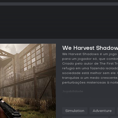
We Harvest Shadows
We Harvest Shadows é um jogo 
para um jogador só, que combin
Criado pelo autor de The First
refugia em uma fazenda isolada
sociedade está melhor sem ele. 
tranquilas a um medo crescente,
perturbações misteriosas à noite
Jogabilidade
Em We Harvest Shadows, o ciclo p
tarefas que orientam a gestão
com afazeres como consertar a
Simulation
Adventure
propriedade como um todo. O jo
dispensando mecânicas tradici