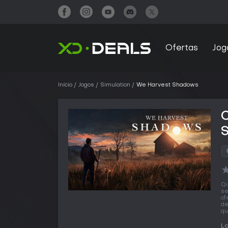
Ofertas
Jog
Início
Jogos
Simulation
We Harvest Shadows
Qu
se
of
de
qu
L