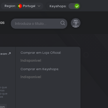
Region:
Portugal
Keyshops:
Todas as plataformas
as
Comprar em Loja Oficial:
Steam
Indisponível
Comprar em Keyshops:
Indisponível
s que
iras
ra que
mos
ion