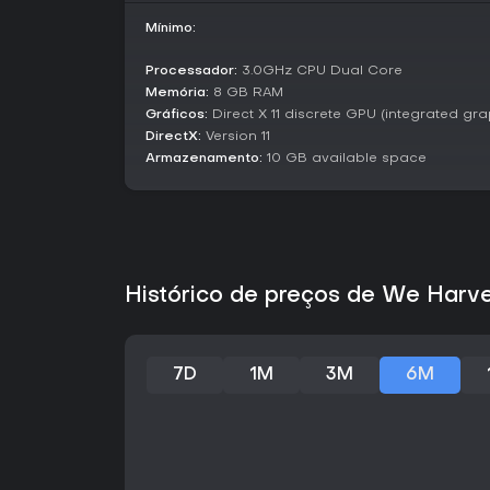
Mínimo:
Processador:
3.0GHz CPU Dual Core
Memória:
8 GB RAM
Gráficos:
Direct X 11 discrete GPU (integrated gr
DirectX:
Version 11
Armazenamento:
10 GB available space
Histórico de preços de We Harv
7D
1M
3M
6M