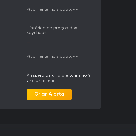
demo é uma ótima forma de testar o interesse
 histórias lentas que exploram demônios
Atualmente mais baixo:
-
-
idianas, esse pode ser uma escolha imperdível
Histórico de preços dos
keyshops
-
-
-
Atualmente mais baixo:
-
-
À espera de uma oferta melhor?
Crie um alerta.
Criar Alerta