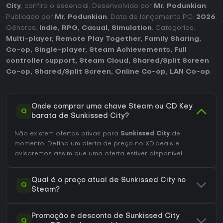
City
, confira o essencial. Desenvolvido por
Mr. Podunkian
.
Publicado por
Mr. Podunkian
. Data de lançamento PC:
2026
.
Géneros:
Indie
,
RPG
,
Casual
,
Simulation
. Categorias:
Multi-player
,
Remote Play Together
,
Family Sharing
,
Co-op
,
Single-player
,
Steam Achievements
,
Full
controller support
,
Steam Cloud
,
Shared/Split Screen
Co-op
,
Shared/Split Screen
,
Online Co-op
,
LAN Co-op
.
Onde comprar uma chave Steam ou CD Key
Q
barata de Sunkissed City?
Não existem ofertas ativas para
Sunkissed City
de
momento. Defina um alerta de preço no XD.deals e
avisaremos assim que uma oferta estiver disponível.
Qual é o preço atual de Sunkissed City no
Q
Steam?
Promoção e desconto de Sunkissed City
Q