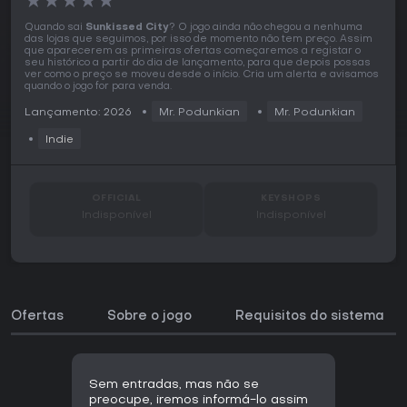
★
★
★
★
★
Quando sai
Sunkissed City
? O jogo ainda não chegou a nenhuma
das lojas que seguimos, por isso de momento não tem preço. Assim
que aparecerem as primeiras ofertas começaremos a registar o
seu histórico a partir do dia de lançamento, para que depois possas
ver como o preço se moveu desde o início. Cria um alerta e avisamos
quando o jogo for para venda.
Lançamento: 2026
Mr. Podunkian
Mr. Podunkian
Indie
OFFICIAL
KEYSHOPS
Indisponível
Indisponível
Ofertas
Sobre o jogo
Requisitos do sistema
Sem entradas, mas não se
preocupe, iremos informá-lo assim