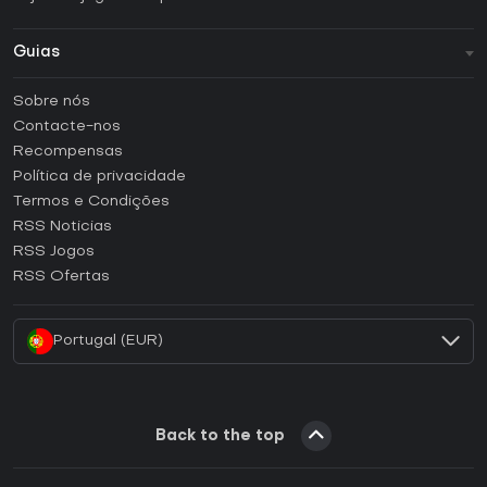
Guias
FAQ
Sobre nós
Guias e tutoriais
Contacte-nos
Como ativar uma CD Key Steam?
Recompensas
Como ativar uma CD Key Epic Games?
Política de privacidade
Termos e Condições
Como ativar uma CD Key GOG?
RSS Noticias
Como ativar uma CD Key Ubisoft Connect?
RSS Jogos
Como ativar uma CD Key EA App?
RSS Ofertas
Como ativar uma CD Key Battle.net?
Portugal (EUR)
Back to the top