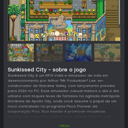
Sunkissed City - sobre o jogo
Sunkissed City é um RPG indie e simulador de vida em
desenvolvimento por Arthur "Mr. Podunkian" Lee, ex-
colaborador de Stardew Valley, com lançamento previsto
para 2026 no PC. Esse simulador casual mistura o dia a dia
urbano com toques leves de fantasia na agitada metrópole
litorânea de Apollo City, onde você assume o papel de um
novo contratado no programa Peco Pioneer da
corporação Pico. Sua missão é promover iniciativas
ecológicas enquanto explora uma cidade lidando com
problemas ambientais como animais agressivos e monstros
+Mais
nas esgotas, ao mesmo tempo em que constrói uma nova