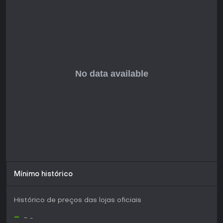
comunidade, customização e combates leves contra
ameaças ambientais.
Se você curte cenários urbanos aconchegantes,
profundidade social e potencial co-op, esse pode ser uma
ótima escolha no lançamento, especialmente para fãs de
simulações indie semelhantes. Fique de olho nas
atualizações do desenvolvedor para mais detalhes sobre
seu progresso.
Mínimo histórico
Histórico de preços das lojas oficiais
-
-
-