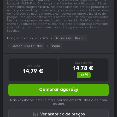
Onde comprar
Grimshire
ao melhor preço? Em 8 ago. 2026 o mais
barato é
14,78 €
na Difmark, entre 4 ofertas espalhadas por 3 lojas.
A amplitude chega a
16,15 €
, por isso a distância entre a primeira e a
última pode ser larga mesmo com poucos vendedores. A chave ativa-
se na Steam ou noutro cliente, e compensa ver antes o histórico de
preços. Este jogo já esteve mais barato, em 82% dos dias com dados.
Um alerta de preço avisa-te da próxima descida. No PC compras uma
chave que ativas na Steam ou noutro cliente, e é aqui que o mercado
é mais largo, com mais de um quarto dos jogos a ter oferta em
keyshop.
Lançamento: 22 jul. 2025
Acute Owl Studio
Acute Owl Studio
Indie
KEYSHOPS
OFFICIAL
14,78 €
14,79 €
-15%
Comprar agora
Nas keyshops, esteve mais barato em 82% dos dias com
dados.
Ver histórico de preços