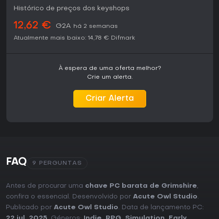
Histórico de preços dos keyshops
12,62 €
G2A
há 2 semanas
Atualmente mais baixo:
14,78 €
Difmark
À espera de uma oferta melhor?
Crie um alerta.
Criar Alerta
FAQ
9 PERGUNTAS
Antes de procurar uma
chave PC barata de Grimshire
,
confira o essencial. Desenvolvido por
Acute Owl Studio
.
Publicado por
Acute Owl Studio
. Data de lançamento PC:
22 jul. 2025
. Géneros:
Indie
,
RPG
,
Simulation
,
Early