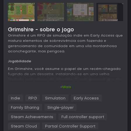
Grimshire - sobre o jogo
Grimshire é um RPG de simulação indie em Early Access que
mistura elementos de sobrevivência com fazenda e
gerenciamento de comunidade em uma vila montanhosa
aconchegante, mas perigosa.
Jogabilidade
Em Grimshire, você assume o papel de um recém-chegado
fugindo de um desastre, instalando-se em uma velha
fazenda que precisa de reformas. O ciclo principal gira em
torno de tarefas agrícolas, como cultivar plantações e
+Mais
plantar pomares para frutas e nozes. Você gerencia a
conservação de alimentos por métodos como salgar,
Indie
RPG
Simulation
Early Access
conserva, secar e defumar, mantendo a adega de raízes
bem abastecida e equilibrada para diferentes
Family Sharing
Single-player
necessidades dietéticas.
Steam Achievements
Full controller support
A criação de animais é essencial: você doma bichos
selvagens e os cria para obter recursos como ovos, leite e
Steam Cloud
Partial Controller Support