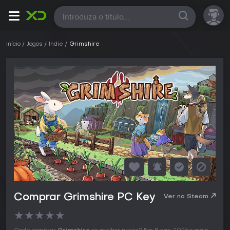
Todas
Início
Jogos
Indie
Grimshire
Comprar Grimshire PC Key
Ver no Steam
★
★
★
★
★