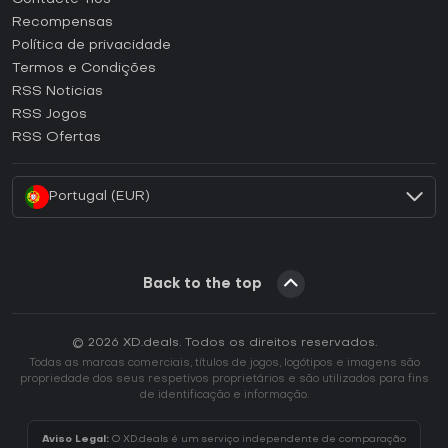
Como ativar uma CD Key Steam?
Recompensas
Como ativar uma CD Key Epic Games?
Política de privacidade
Termos e Condições
Como ativar uma CD Key GOG?
RSS Noticias
Como ativar uma CD Key Ubisoft Connect?
RSS Jogos
Como ativar uma CD Key EA App?
RSS Ofertas
Como ativar uma CD Key Battle.net?
Portugal (EUR)
Back to the top
© 2026 XD.deals. Todos os direitos reservados.
Todas as marcas comerciais, títulos de jogos, logótipos e imagens são
propriedade dos seus respetivos proprietários e são utilizados para fins
de identificação e informação.
Aviso Legal:
O XD.deals é um serviço independente de comparação