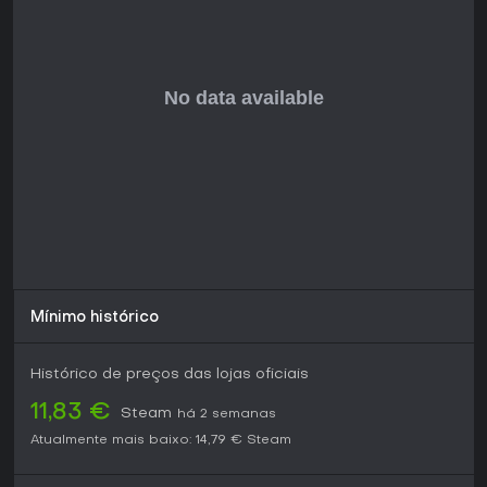
amizades, romance, casamento, filhos, pets e um segundo
ano de história na versão completa, prevista para um a
dois anos.
Se você curte simulações que juntam atividades relaxantes
como fazenda e crafting com riscos subjacentes como
escassez de recursos e perda de personagens, este jogo
oferece uma experiência envolvente. É ideal para quem
gosta de sistemas de gerenciamento detalhados e
progressão narrativa em single-player, tornando-o uma
ótima opção mesmo incompleto.
Mínimo histórico
Histórico de preços das lojas oficiais
11,83 €
Steam
há 2 semanas
Atualmente mais baixo:
14,79 €
Steam