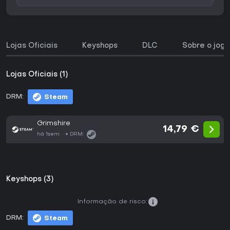
Lojas Oficiais
Keyshops
DLC
Sobre o jogo
Lojas Oficiais (1)
DRM:
Steam
Grimshire
14,79 €
há 1sem
DRM:
Keyshops (3)
Informação de risco:
DRM:
Steam