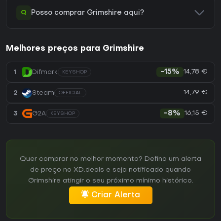
Q
Posso comprar Grimshire aqui?
Melhores preços para Grimshire
14,78 €
1
Difmark
-15%
KEYSHOP
14,79 €
2
Steam
OFFICIAL
16,15 €
3
G2A
-8%
KEYSHOP
Quer comprar no melhor momento? Defina um alerta
de preço no XD.deals e seja notificado quando
Grimshire atingir o seu próximo mínimo histórico.
Criar Alerta