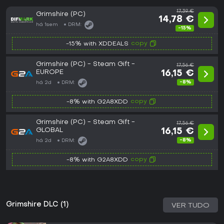
17,39 €
Grimshire (PC)
14,78 €
há 1sem
DRM:
-15%
copy
-15% with XDDEALS
Grimshire (PC) - Steam Gift -
17,56 €
EUROPE
16,15 €
-8%
há 2d
DRM:
copy
-8% with G2A8XDD
Grimshire (PC) - Steam Gift -
17,56 €
GLOBAL
16,15 €
-8%
há 2d
DRM:
copy
-8% with G2A8XDD
Grimshire DLC (1)
VER TUDO