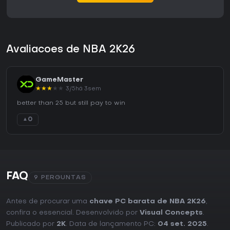
Avaliacoes de NBA 2K26
GameMaster
★
★
★
★
★
3/5
há 3sem
better than 25 but still pay to win
0
▲
FAQ
9 PERGUNTAS
Antes de procurar uma
chave PC barata de NBA 2K26
,
confira o essencial. Desenvolvido por
Visual Concepts
.
Publicado por
2K
. Data de lançamento PC:
04 set. 2025
.