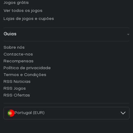
Jogos grátis
Ver todos os jogos
Lojas de jogos e cupões
Guias
FAQ
Sobre nós
Guias e tutoriais
Contacte-nos
Como ativar uma CD Key Steam?
Recompensas
Como ativar uma CD Key Epic Games?
Política de privacidade
Termos e Condições
Como ativar uma CD Key GOG?
RSS Noticias
Como ativar uma CD Key Ubisoft Connect?
RSS Jogos
Como ativar uma CD Key EA App?
RSS Ofertas
Como ativar uma CD Key Battle.net?
Portugal (EUR)