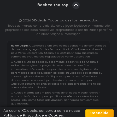
Back to the top
© 2026 XD.deals. Todos os direitos reservados.
Todas as marcas comerciais, títulos de jogos, logótipos e imagens são
propriedade dos seus respetivos proprietários e são utilizados para fins
de identificação e informação.
Aviso Legal:
O XD.deals é um serviço independente de comparação
de preços e agregação de ofertas e não é afiliado nem endossado
pela Valve Corporation. Steam e o logótipo Steam são marcas
comerciais e/ou marcas registadas da Valve Corporation.
O XD.deals utiliza dados publicamente disponíveis da Steam e
exibe informações de preços de lojas terceiras para fins
informativos. Não vendemos produtos ou chaves digitais e não
garantimos a precisão, disponibilidade ou validade das ofertas ou
chaves digitais exibidas. Verifique sempre as condições finais
diretamente no site da loja antes de efetuar uma compra.
Qualquer compra de chaves digitais de lojas terceiras é feita por
conta e risco do Utilizador.
O XD.deals participa em programas de afiliados e pode receber
uma comissão de compras qualificadas efetuadas através dos
nossos links. Como Associado Amazon, ganhamos com compras
qualificadas.
Ao usar o XD.deals, concorda com a nossa
Entendido!
Política de Privacidade e Cookies
.