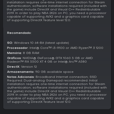
installation requires one-time internet connection for Steam
avaliações gerais de 13.084 usuários são mistas, mas o
authentication; software installations required (included with
feedback em inglês é majoritariamente positivo em 74%,
the game) include DirectX and Visual C++ Redistributable
com 76% nas últimas 30 dias. Críticas recaem sobre glitches
2019. In order to play NBA 2K26 on PC, you need a processor
capable of supporting AVX2 and a graphics card capable
defensivos e comparações com edições anteriores,
of supporting DirectX feature level 12.0.
enquanto elogios vão para o movimento fluido e a
diversidade de modos. Se você gosta de esportes
estratégicos com competição online e seasons contínuas,
Recomendado:
vale a pena, especialmente com opções offline como Play
Now e MyNBA para sessões casuais. Quem busca
SO:
Windows 10 64-Bit (latest update)
inovações radicais deve avaliar o estado atual conforme
Processador:
Intel® Core™ i3-9100 or AMD Ryzen™ 3 1200
suas expectativas.
Memória:
8 GB RAM
Gráficos:
NVIDIA® GeForce® GTX 1060 5 GB or AMD
Radeon™ RX 5500 XT 4 GB or Intel® Arc™ A580
DirectX:
Version 12
Armazenamento:
110 GB available space
Notas Adicionais:
Broadband Internet connection; SSD
Required. Dual-analog Gamepad recommended. Initial
installation requires one-time internet connection for Steam
authentication; software installations required (included with
the game) include DirectX and Visual C++ Redistributable
2019. In order to play NBA 2K26 on PC, you need a processor
capable of supporting AVX2 and a graphics card capable
of supporting DirectX feature level 12.0.