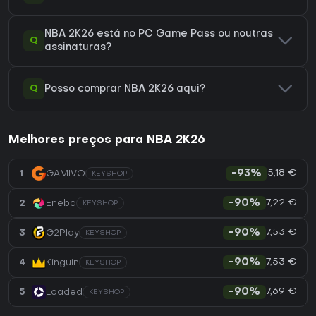
NBA 2K26 está no PC Game Pass ou noutras
Q
assinaturas?
Q
Posso comprar NBA 2K26 aqui?
Melhores preços para NBA 2K26
5,18 €
1
GAMIVO
-93%
KEYSHOP
7,22 €
2
Eneba
-90%
KEYSHOP
7,53 €
3
G2Play
-90%
KEYSHOP
7,53 €
4
Kinguin
-90%
KEYSHOP
7,69 €
5
Loaded
-90%
KEYSHOP