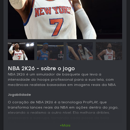
NBA 2K26 - sobre o jogo
NBA 2K26 é um simulador de basquete que leva a
intensidade do hoops profissional para a sua tela, com
mecânicas realistas baseadas em imagens reais da NBA.
Jogabilidade
O coração de NBA 2K26 é a tecnologia ProPLAY, que
transforma lances reais da NBA em ações dentro do jogo,
elevando o realismo a outro nível. Ela melhora dribles,
crossovers e size-ups, tornando cada posse de bola
dinâmica e responsiva. O arremesso foi reformulado com
+Mais
um medidor atualizado que premia o timing preciso,