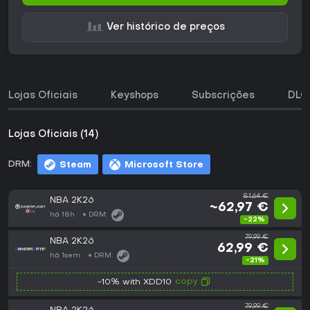
Ver histórico de preços
Lojas Oficiais
Keyshops
Subscrições
DLC
Lojas Oficiais (14)
DRM:
Steam
Microsoft Store
81,64 €
NBA 2K26
~62,97 €
há 18h
DRM:
-22%
79,99 €
NBA 2K26
62,99 €
há 1sem
DRM:
-21%
copy
-10% with XDD10
79,99 €