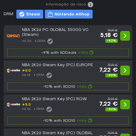
Informação de risco:
DRM:
Steam
Nintendo eShop
NBA 2K26 PC GLOBAL 35000 VC
79,99 €
(Steam)
5,18 €
-93%
há 3d
DRM:
copy
-9% with XDDeals
NBA 2K26 Steam Key (PC) EUROPE
79,99 €
7,22 €
★
5.0
há 1d
DRM:
-90%
copy
-10% with XDD10
NBA 2K26 Steam Key (PC) ROW
79,99 €
7,22 €
★
5.0
há 1d
DRM:
-90%
copy
-10% with XDD10
NBA 2K26 Steam Key (PC) GLOBAL
79,99 €