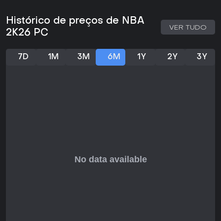
Histórico de preços de NBA
VER TUDO
2K26 PC
7D
1M
3M
6M
1Y
2Y
3Y