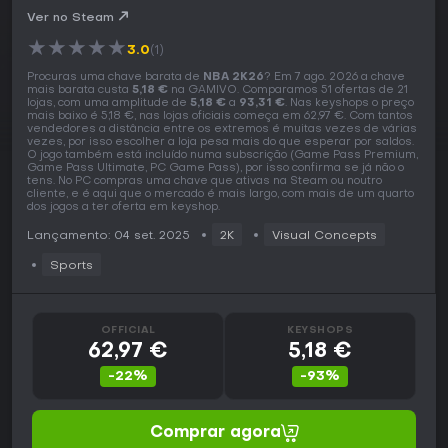
Ver no Steam
★
★
★
★
★
3.0
(1)
Procuras uma chave barata de
NBA 2K26
? Em 7 ago. 2026 a chave
mais barata custa
5,18 €
na GAMIVO. Comparamos 51 ofertas de 21
lojas, com uma amplitude de
5,18 €
a
93,31 €
. Nas keyshops o preço
mais baixo é 5,18 €, nas lojas oficiais começa em 62,97 €. Com tantos
vendedores a distância entre os extremos é muitas vezes de várias
vezes, por isso escolher a loja pesa mais do que esperar por saldos.
O jogo também está incluído numa subscrição (Game Pass Premium,
Game Pass Ultimate, PC Game Pass), por isso confirma se já não o
tens. No PC compras uma chave que ativas na Steam ou noutro
cliente, e é aqui que o mercado é mais largo, com mais de um quarto
dos jogos a ter oferta em keyshop.
Lançamento: 04 set. 2025
2K
Visual Concepts
Sports
OFFICIAL
KEYSHOPS
62,97 €
5,18 €
-22%
-93%
Comprar agora