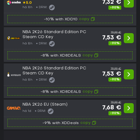
7,32 €
★
5.0
há 8h
DRM:
-90%
copy
-10% with XDD10
NBA 2K26 Standard Edition PC
79,99 €
Steam CD Key
7,53 €
-90%
há 8h
DRM:
copy
-8% with XD8DEALS
NBA 2K26 Standard Edition PC
79,99 €
Steam CD Key
7,53 €
-90%
há 8h
DRM:
copy
-8% with XD8DEALS
79,99 €
NBA 2K26 EU (Steam)
7,68 €
há 1d
DRM:
-90%
copy
-9% with XDDeals