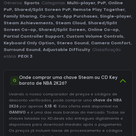
Géneros:
Sports
. Categorias:
Multi-player
,
PvP
,
Online
PvP
,
Shared/Split Screen PvP
,
Remote Play Together
,
Family Sharing
,
Co-op
,
In-App Purchases
,
Single-player
,
Steam Achievements
,
Steam Cloud
,
Shared/Split
Screen Co-op
,
Shared/Split Screen
,
Online Co-op
,
Partial Controller Support
,
Custom Volume Controls
,
Keyboard Only Option
,
Stereo Sound
,
Camera Comfort
,
Surround Sound
,
Adjustable Difficulty
. Classificação
etária:
PEGI 3
.
Onde comprar uma chave Steam ou CD Key
Q
barata de NBA 2K26?
Usando o nosso comparador de preços e códigos de
desconto verificados, pode comprar uma
chave de NBA
2K26
por apenas
5,18 €
. Esta oferta está disponível na
GAMIVO
e é uma das mais baratas do mercado. Todas as
chaves listadas no XD.deals são entregues digitalmente e
disponíveis para download imediato após o pagamento.
Os preços já incluem taxas de processamento e códigos