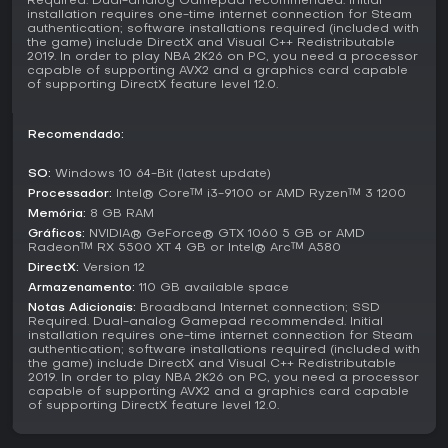
Required. Dual-analog Gamepad recommended. Initial
installation requires one-time internet connection for Steam
misturando solo e online, NBA 2K26 oferece valor sólido com
authentication; software installations required (included with
modos variados e mecânicas realistas. A recepção é mista
the game) include DirectX and Visual C++ Redistributable
no geral, com 14.412 avaliações, mas positiva em inglês com
2019. In order to play NBA 2K26 on PC, you need a processor
74% de aprovação em 8.011 reviews, e 73% positivas
capable of supporting AVX2 and a graphics card capable
of supporting DirectX feature level 12.0.
recentes de 2.264 nos últimos 30 dias.
O jogo agrada quem gosta de progressão de carreira ou
Recomendado:
montagem de times, com temporadas contínuas mantendo
o conteúdo fresco. Se você prefere ação rápida sem
SO:
Windows 10 64-Bit (latest update)
gerenciamento pesado, pode parecer denso, mas a
Processador:
Intel® Core™ i3-9100 or AMD Ryzen™ 3 1200
simulação central de basquete conquista os fãs dedicados.
Memória:
8 GB RAM
Gráficos:
NVIDIA® GeForce® GTX 1060 5 GB or AMD
Radeon™ RX 5500 XT 4 GB or Intel® Arc™ A580
DirectX:
Version 12
Armazenamento:
110 GB available space
Notas Adicionais:
Broadband Internet connection; SSD
Required. Dual-analog Gamepad recommended. Initial
installation requires one-time internet connection for Steam
authentication; software installations required (included with
the game) include DirectX and Visual C++ Redistributable
2019. In order to play NBA 2K26 on PC, you need a processor
capable of supporting AVX2 and a graphics card capable
of supporting DirectX feature level 12.0.