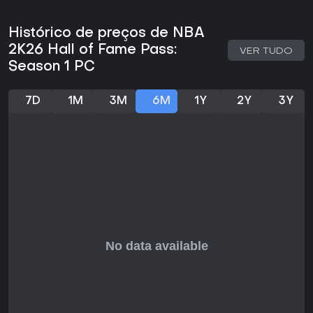
Histórico de preços de NBA
2K26 Hall of Fame Pass:
VER TUDO
Season 1 PC
7D
1M
3M
6M
1Y
2Y
3Y