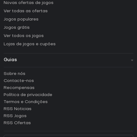
Novas ofertas de jogos
Ver todas as ofertas
Jogos populares
Jogos grátis
Ver todos os jogos
Lojas de jogos e cupões
Guias
FAQ
Sobre nós
Guias e tutoriais
Contacte-nos
Como ativar uma CD Key Steam?
Recompensas
Como ativar uma CD Key Epic Games?
Política de privacidade
Termos e Condições
Como ativar uma CD Key GOG?
RSS Noticias
Como ativar uma CD Key Ubisoft Connect?
RSS Jogos
Como ativar uma CD Key EA App?
RSS Ofertas
Como ativar uma CD Key Battle.net?