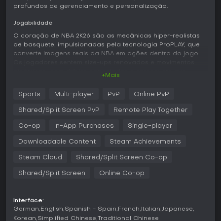
profundos de gerenciamento e personalização.
Jogabilidade
O coração de NBA 2K26 são as mecânicas hiper-realistas
de basquete, impulsionadas pela tecnologia ProPLAY, que
converte imagens reais da NBA em ações dentro do jogo.
Os jogadores sentem size-ups renovados e movimentos
dinâmicos, com dribles conectados e crossovers que
+Mais
tornam o controle da bola fluido e autêntico. Arremessos e
defesa exigem timing preciso, com sistemas que premiam
Sports
Multi-player
PvP
Online PvP
posicionamento estratégico e decisões rápidas nas
partidas.
Shared/Split Screen PvP
Remote Play Together
As mecânicas vão além, no player building, onde você
Co-op
In-App Purchases
Single-player
ajusta atributos e habilidades para estilos de jogo
específicos, seja no foco em pontuação, playmaking ou
Downloadable Content
Steam Achievements
rebotes. Interações multiplayer adicionam camadas, com
Steam Cloud
Shared/Split Screen Co-op
opções cooperativas ou competitivas que valorizam
trabalho em equipe e habilidade individual.
Shared/Split Screen
Online Co-op
Modos de jogo
MyCAREER permite criar um MyPLAYER personalizado e
Interface:
trilhar uma carreira, subindo de ranking em jogos na City,
German
English
Spanish - Spain
French
Italian
Japanese
ganhando REP e disputando supremacia nos Parks.
Korean
Simplified Chinese
Traditional Chinese