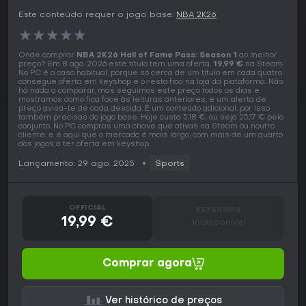
Este conteúdo requer o jogo base:
NBA 2K26
★
★
★
★
★
Onde comprar
NBA 2K26 Hall of Fame Pass: Season 1
ao melhor
preço? Em 8 ago. 2026 este título tem uma oferta,
19,99 €
na Steam.
No PC é o caso habitual, porque só cerca de um título em cada quatro
consegue oferta em keyshop e o resto fica na loja da plataforma. Não
há nada a comparar, mas seguimos este preço todos os dias e
mostramos como fica face às leituras anteriores, e um alerta de
preço avisa-te de cada descida. É um conteúdo adicional, por isso
também precisas do jogo base. Hoje custa 5,18 €, ou seja 25,17 € pelo
conjunto. No PC compras uma chave que ativas na Steam ou noutro
cliente, e é aqui que o mercado é mais largo, com mais de um quarto
dos jogos a ter oferta em keyshop.
Lançamento: 29 ago. 2025
Sports
OFFICIAL
KEYSHOPS
19,99 €
Indisponível
Comprar agora
Ver histórico de preços