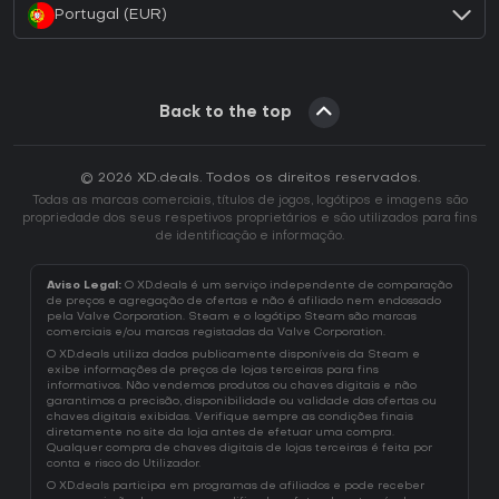
Portugal (EUR)
Back to the top
© 2026 XD.deals. Todos os direitos reservados.
Todas as marcas comerciais, títulos de jogos, logótipos e imagens são
propriedade dos seus respetivos proprietários e são utilizados para fins
de identificação e informação.
Aviso Legal:
O XD.deals é um serviço independente de comparação
de preços e agregação de ofertas e não é afiliado nem endossado
pela Valve Corporation. Steam e o logótipo Steam são marcas
comerciais e/ou marcas registadas da Valve Corporation.
O XD.deals utiliza dados publicamente disponíveis da Steam e
exibe informações de preços de lojas terceiras para fins
informativos. Não vendemos produtos ou chaves digitais e não
garantimos a precisão, disponibilidade ou validade das ofertas ou
chaves digitais exibidas. Verifique sempre as condições finais
diretamente no site da loja antes de efetuar uma compra.
Qualquer compra de chaves digitais de lojas terceiras é feita por
conta e risco do Utilizador.
O XD.deals participa em programas de afiliados e pode receber