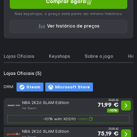
Comprar agora
Nas keyshops, o preço está perto do mínimo histórico.
Ver histórico de preços
Lojas Oficiais
Keyshops
Sobre o jogo
His
Lojas Oficiais (5)
DRM:
Steam
Microsoft Store
79,99 €
NBA 2K26 SLAM Edition
71,99 €
há 3sem
-10%
copy
-10% with XDD10
79,99 €
NBA 2K26 SLAM Edition
75,19 €