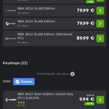
há 3sem
-6%
NBA 2K26 SLAM Edition
79,99 €
há 2sem
NBA 2K26 SLAM Edition
79,99 €
há 16sem
NBA 2K26 SLAM Edition (Windows
89,99 €
PC)
há 4sem
Keyshops (22)
Informação de risco:
DRM:
Steam
NBA 2K26 Slam Edition Steam Key
79,99 €
(PC) EUROPE
9,94 €
★
5.0
-87%
há 4d