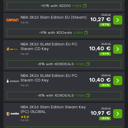
copy
-10% with XDD10
79,99 €
NBA 2K26 Slam Edition EU (Steam)
10,27 €
há 6h
-87%
copy
-9% with XDDeals
NBA 2K26 SLAM Edition EU PC
79,99 €
10,40 €
Steam CD Key
-86%
há 6h
copy
-8% with XD8DEALS
NBA 2K26 SLAM Edition EU PC
79,99 €
10,40 €
Steam CD Key
-86%
há 6h
copy
-8% with XD8DEALS
NBA 2K26 Slam Edition Steam Key
79,99 €
(PC) GLOBAL
10,97 €
★
5.0
-86%
há 6h