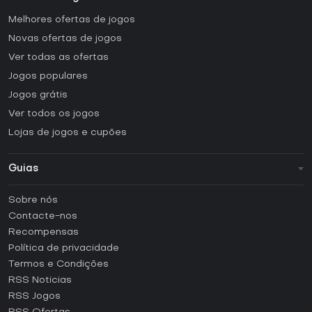
Melhores ofertas de jogos
Novas ofertas de jogos
Ver todas as ofertas
Jogos populares
Jogos grátis
Ver todos os jogos
Lojas de jogos e cupões
Guias
FAQ
Sobre nós
Guias e tutoriais
Contacte-nos
Como ativar uma CD Key Steam?
Recompensas
Como ativar uma CD Key Epic Games?
Política de privacidade
Termos e Condições
Como ativar uma CD Key GOG?
RSS Noticias
Como ativar uma CD Key Ubisoft Connect?
RSS Jogos
Como ativar uma CD Key EA App?