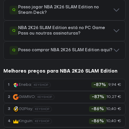
Posso jogar NBA 2K26 SLAM Edition no
Q
Steam Deck?
NBA 2K26 SLAM Edition está no PC Game
Q
Pass ou noutras assinaturas?
Q
Posso comprar NBA 2K26 SLAM Edition aqui?
Melhores preços para NBA 2K26 SLAM Edition
9,94 €
1
Eneba
-87%
KEYSHOP
10,27 €
2
GAMIVO
-87%
KEYSHOP
10,40 €
3
G2Play
-86%
KEYSHOP
10,40 €
4
Kinguin
-86%
KEYSHOP