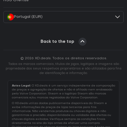
RSS Ofertas
Como ativar uma CD Key Battle.net?
Portugal (EUR)
Back to the top
© 2026 XD.deals. Todos os direitos reservados.
Todas as marcas comerciais, títulos de jogos, logótipos e imagens são
propriedade dos seus respetivos proprietários e são utilizados para fins
de identificação e informação.
Aviso Legal:
O XD.deals é um serviço independente de comparação
de preços e agregação de ofertas e não é afiliado nem endossado
pela Valve Corporation. Steam e o logótipo Steam são marcas
comerciais e/ou marcas registadas da Valve Corporation.
O XD.deals utiliza dados publicamente disponíveis da Steam e
exibe informações de preços de lojas terceiras para fins
informativos. Não vendemos produtos ou chaves digitais e não
garantimos a precisão, disponibilidade ou validade das ofertas ou
chaves digitais exibidas. Verifique sempre as condições finais
diretamente no site da loja antes de efetuar uma compra.