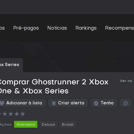
os
Pré-pagos
Notícias
Rankings
Recompens
x Series
Comprar Ghostrunner 2 Xbox
Ver no
One & Xbox Series
Adicionar à lista
Criar alerta
Tenho
★
★
★
★
★
ições:
Standard
Deluxe
Brutal