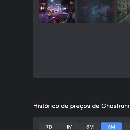
Histórico de preços de Ghostrun
7D
1M
3M
6M