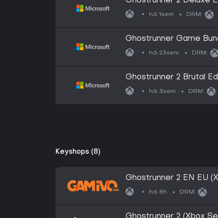
Ghostrunner 2 Deluxe E
há 1sem
DRM:
Ghostrunner Game Bun
há 23sem
DRM:
Ghostrunner 2 Brutal Ed
há 3sem
DRM:
Keyshops (8)
Ghostrunner 2 EN EU (X
há 8h
DRM:
Ghostrunner 2 (Xbox Se