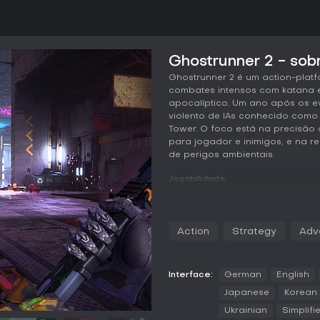
Ghostrunner 2 - sob
Ghostrunner 2 é um action-plat
combates intensos com katana 
apocalíptico. Um ano após os ev
violento de IAs conhecido como
Tower. O foco está na precisão
para jogador e inimigos, e na r
de perigos ambientais.
Jogabilidade
O movimento combina dash, pulos
ambientes complexos em alta ve
frequência dos dashes e defesa
Action
Strategy
Adv
tempo por instantes, permitind
torno da katana em ataques co
atordoam inimigos ou ativam inte
interativos, como barris explos
Interface:
German
English
para reações em cadeia e elimin
Japanese
Korean
Ukrainian
Simplifi
A moto adiciona seções veicular