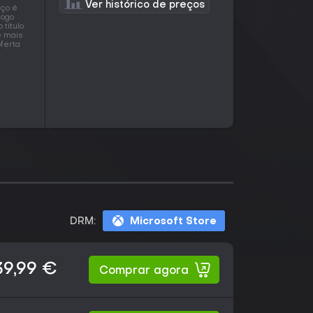
Ver histórico de preços
eço é
jogo
título
e mais
ferta
.
DRM:
Microsoft Store
39,99 €
Comprar agora