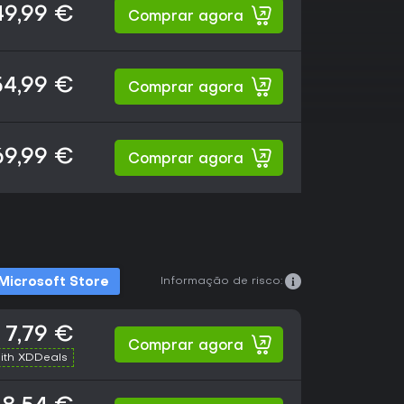
49,99 €
Comprar agora
54,99 €
Comprar agora
69,99 €
Comprar agora
Informação de risco:
Microsoft Store
7,79 €
Comprar agora
ith XDDeals