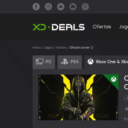
Ofertas
Jog
Início
Jogos
Action
Ghostrunner 2
PC
PS5
Xbox One & Xbo
Ed