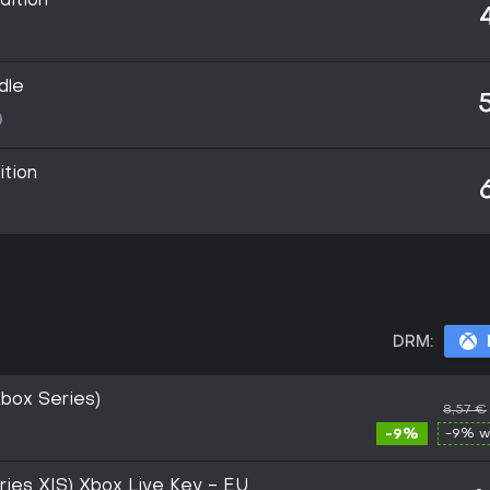
dition
dle
ition
DRM:
box Series)
8,57 €
-9%
-9% w
ries X|S) Xbox Live Key - EU