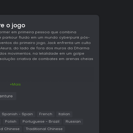
re o jogo
former em primeira pessoa que combina
e parkour fluido em um mundo cyberpunk pós-
entos do primeiro jogo, Jack enfrenta um culto
 Asura, do lado de fora dos muros da Dharma
 dos movimentos, na letalidade em um golpe
esolução criativa de combates em arenas cheias
, wall-run, slide e grappling para percorrer
+Mais
locidade. Um medidor de stamina controla a
s, enquanto o Sensory Boost desacelera o
enture
o manobras aéreas precisas. O combate gira em
rpo a corpo, complementado por shurikens que
rruptores distantes. Os níveis trazem elementos
ivos e paredes destrutíveis, que abrem espaço
Spanish - Spain
French
Italian
ações criativas.
Polish
Portuguese - Brazil
Russian
ed Chinese
Traditional Chinese
es que misturam travessia em alta velocidade