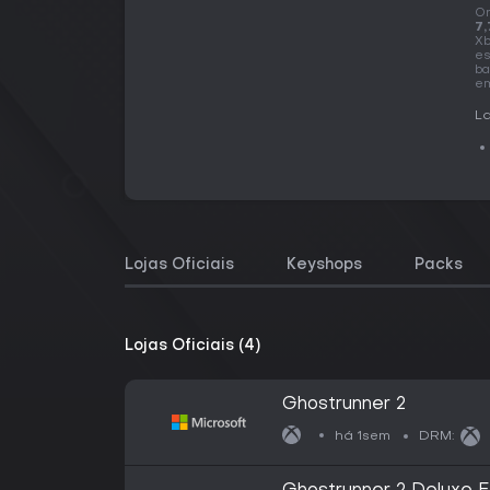
O
7,
Xb
es
ba
em
La
Lojas Oficiais
Keyshops
Packs
Lojas Oficiais (4)
Ghostrunner 2
há 1sem
DRM: