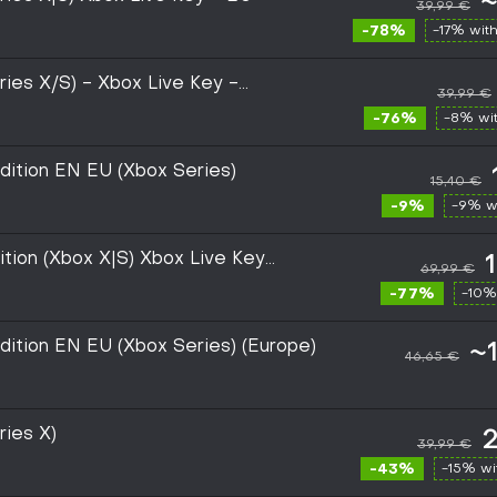
~
39,99 €
-78%
-17% wit
ries X/S) - Xbox Live Key -
39,99 €
-76%
-8% wi
dition EN EU (Xbox Series)
15,40 €
-9%
-9% w
ition (Xbox X|S) Xbox Live Key
69,99 €
-77%
-10%
dition EN EU (Xbox Series) (Europe)
~
46,65 €
ries X)
2
39,99 €
-43%
-15% w