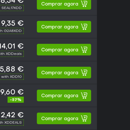
8,54 €
Comprar agora
h SEAL17XDD
9,35 €
Comprar agora
th G2A8XDD
14,01 €
Comprar agora
ith XDDeals
15,88 €
Comprar agora
 with XDD10
19,60 €
Comprar agora
-57%
2,42 €
Comprar agora
ith XDDEALS