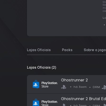
qu
ba
me
ca
La
Lojas Oficiais
Packs
Sobre o jogo
Lojas Oficiais (2)
Ghostrunner 2
há 3sem
DRM:
Ghostrunner 2 Brutal Ed
há 3sem
DRM: