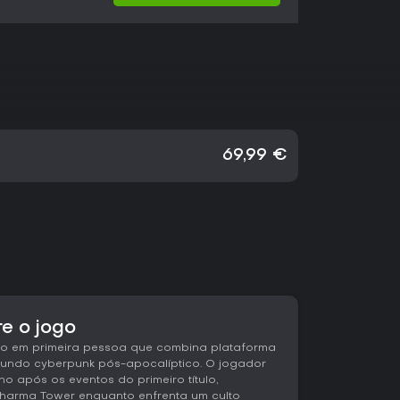
69,99 €
re o jogo
ão em primeira pessoa que combina plataforma
ndo cyberpunk pós-apocalíptico. O jogador
o após os eventos do primeiro título,
Dharma Tower enquanto enfrenta um culto