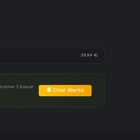
39,99 €
runner 2 baixar
Criar Alerta