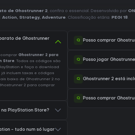
ato de Ghostrunner 2
, confira o essencial. Desenvolvido por
ON
:
Action
,
Strategy
,
Adventure
. Classificação etária:
PEGI 18
.
barato de Ghostrunner
Q
Posso comprar Ghostrun
e comprar
Ghostrunner 2 para
Q
Posso jogar Ghostrunne
n Store
. Todos os códigos são
PlayStation e faça o download
 já incluem taxas e códigos
Q
Ghostrunner 2 está incl
ais baixo de Ghostrunner 2 no
Ghostrunner 2
para comprar
Q
Posso comprar Ghostru
 na PlayStation Store?
tion - tudo num só lugar