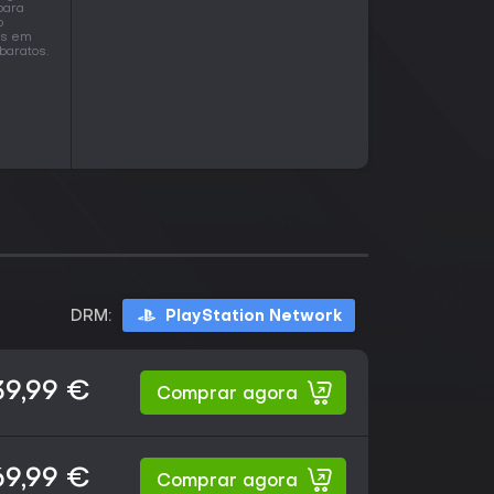
para
o
os em
baratos.
DRM:
PlayStation Network
39,99 €
Comprar agora
69,99 €
Comprar agora