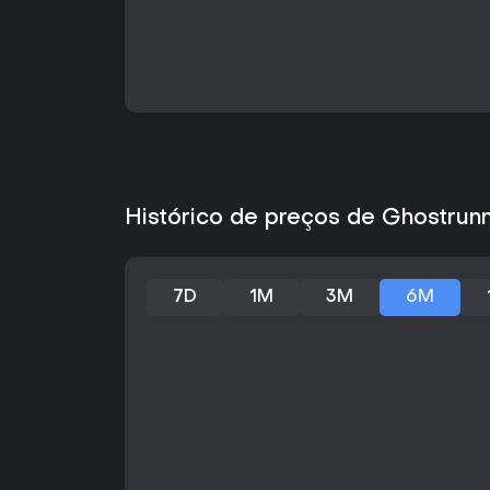
Histórico de preços de Ghostrun
7D
1M
3M
6M