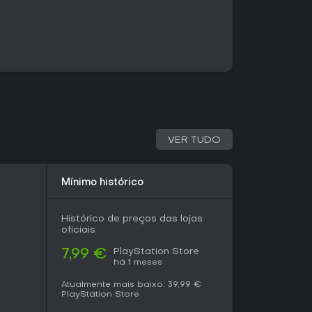
am os combates e mantêm a variedade nas
experiência single-player principal por meio de
am precisão na plataforma e combates em arena.
 modo secundário roguelite. Cada tentativa
s de movimento, e o jogador escolhe entre
u parkour que aumentam de dificuldade.
grades aleatórios, estimulando novas
VER TUDO
ferentes.
o infinito no estilo endless runner. O jogador
Mínimo histórico
proceduralmente, como paredes de laser e
stando controle contínuo e reflexos rápidos.
Histórico de preços das lojas
 auxílios para oferecer uma versão mais
oficiais
is, disponível como conteúdo gratuito junto
PlayStation Store
7,99 €
há 1 meses
Atualmente mais baixo:
39,99 €
 da torre, alcançando as ruínas cyberpunk
PlayStation Store
narrativa ambiental e um novo sistema de