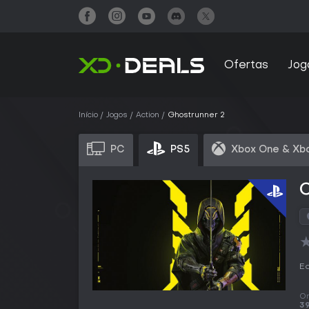
Ofertas
Jog
Início
Jogos
Action
Ghostrunner 2
PC
PS5
Xbox One & Xbo
Ed
O
39