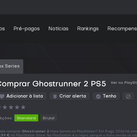
os
Pré-pagos
Notícias
Rankings
Recompens
x Series
Comprar Ghostrunner 2 PS5
Ver no PlaySt
Adicionar à lista
Criar alerta
Tenho
★
★
★
★
★
ições:
Standard
Brutal
nde comprar
Ghostrunner 2
mais barato na PlayStation? Em 9 ago. 2026 há uma
,99 €
na PlayStation Store. Na PlayStation é a regra, porque a Sony vende os có