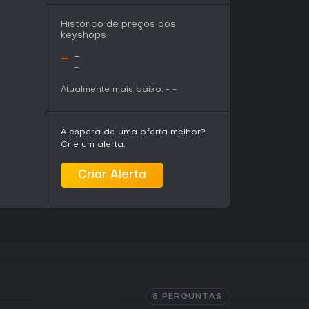
 sobre o conflito e o papel de Jack no futuro
e de artistas como Daniel Deluxe, We Are
Histórico de preços dos
 Arek Reikowski acompanham a ação com
keyshops
.
-
-
-
 de ação e plataforma exigente que
Atualmente mais baixo:
-
-
ento e do tempo. As seções de motocicleta e
 fórmula sem perder a intensidade. Quem
um golpe só combinados com parkour encontra
quanto Rogue Runner e Endless Moto Mode
À espera de uma oferta melhor?
o de aleatoriedade e desafios de resistência.
Crie um alerta.
i pacotes cosméticos, correções e a adição do
Criar Alerta
jogo atualizado para quem retorna. O título é
xperiência single-player focada e de alta
ltijogador aberto ou propostas mais leves.
8 PERGUNTAS