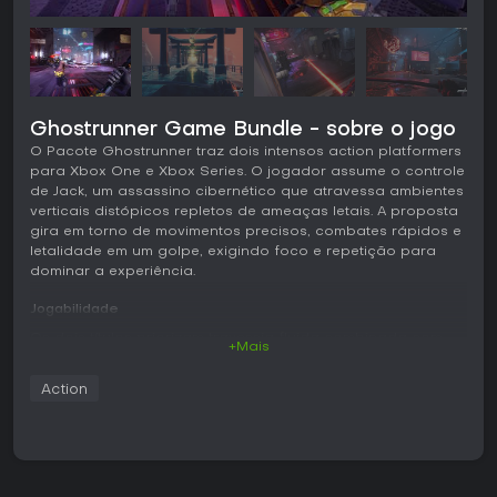
Ghostrunner Game Bundle - sobre o jogo
O Pacote Ghostrunner traz dois intensos action platformers
para Xbox One e Xbox Series. O jogador assume o controle
de Jack, um assassino cibernético que atravessa ambientes
verticais distópicos repletos de ameaças letais. A proposta
gira em torno de movimentos precisos, combates rápidos e
letalidade em um golpe, exigindo foco e repetição para
dominar a experiência.
Jogabilidade
Os dois títulos priorizam travessia fluida combinada com
+Mais
ataques de espada que matam instantaneamente. As ações
principais incluem dash, slide, wall-run, pulos e grappling
Action
para manter o ritmo em seções lineares e semiabertas. O
Sensory Boost ativa um breve efeito de câmera lenta que
ajuda a desviar projéteis enquanto está no ar. Tanto o
jogador quanto os inimigos são igualmente frágeis, então
posicionamento e timing definem a sobrevivência.