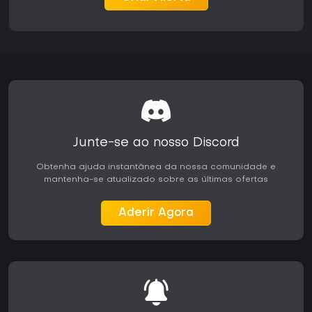
completas e modos adicionais para replayability. A
recepção destaca os sistemas de movimento satisfatórios e
a estrutura desafiadora, com muitos jogadores destacando
o valor de replay das opções roguelike e das variações de
dificuldade. A disponibilidade em hardware Xbox atual e da
geração anterior torna o título acessível sem necessidade
de recursos de console mais recentes. Quem procura
experiências deliberadas e focadas em precisão encontra
engajamento consistente nos dois jogos, enquanto
jogadores que preferem mecânicas mais tolerantes ou
elementos multiplayer podem procurar outras opções.
Junte-se ao nosso Discord
Obtenha ajuda instantânea da nossa comunidade e
mantenha-se atualizado sobre as últimas ofertas
Aderir Agora