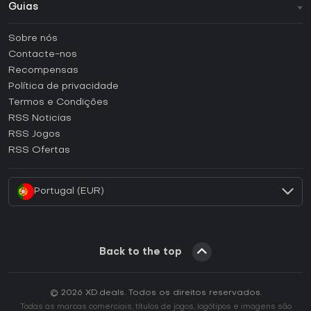
Guias
FAQ
Sobre nós
Guias e tutoriais
Contacte-nos
Como ativar uma CD Key Steam?
Recompensas
Como ativar uma CD Key Epic Games?
Política de privacidade
Termos e Condições
Como ativar uma CD Key GOG?
RSS Noticias
Como ativar uma CD Key Ubisoft Connect?
RSS Jogos
Como ativar uma CD Key EA App?
RSS Ofertas
Como ativar uma CD Key Battle.net?
Portugal (EUR)
Back to the top
© 2026 XD.deals. Todos os direitos reservados.
Todas as marcas comerciais, títulos de jogos, logótipos e imagens são