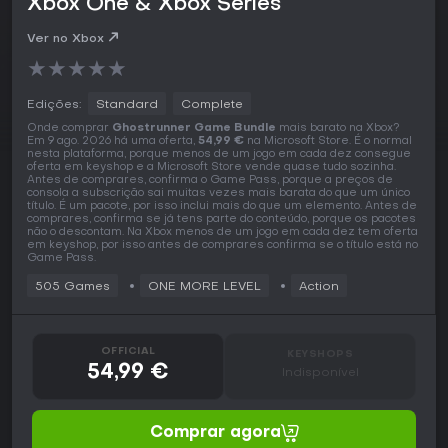
Xbox One & Xbox Series
Ver no Xbox
★
★
★
★
★
Edições:
Standard
Complete
Onde comprar
Ghostrunner Game Bundle
mais barato na Xbox?
Em 9 ago. 2026 há uma oferta,
54,99 €
na Microsoft Store. É o normal
nesta plataforma, porque menos de um jogo em cada dez consegue
oferta em keyshop e a Microsoft Store vende quase tudo sozinha.
Antes de comprares, confirma o Game Pass, porque a preços de
consola a subscrição sai muitas vezes mais barata do que um único
título. É um pacote, por isso inclui mais do que um elemento. Antes de
comprares, confirma se já tens parte do conteúdo, porque os pacotes
não o descontam. Na Xbox menos de um jogo em cada dez tem oferta
em keyshop, por isso antes de comprares confirma se o título está no
Game Pass.
505 Games
ONE MORE LEVEL
Action
OFFICIAL
KEYSHOPS
54,99 €
Indisponível
Comprar agora