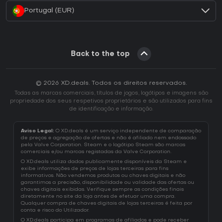
Portugal (EUR)
Back to the top
© 2026 XD.deals. Todos os direitos reservados.
Todas as marcas comerciais, títulos de jogos, logótipos e imagens são
propriedade dos seus respetivos proprietários e são utilizados para fins
de identificação e informação.
Aviso Legal:
O XD.deals é um serviço independente de comparação
de preços e agregação de ofertas e não é afiliado nem endossado
pela Valve Corporation. Steam e o logótipo Steam são marcas
comerciais e/ou marcas registadas da Valve Corporation.
O XD.deals utiliza dados publicamente disponíveis da Steam e
exibe informações de preços de lojas terceiras para fins
informativos. Não vendemos produtos ou chaves digitais e não
garantimos a precisão, disponibilidade ou validade das ofertas ou
chaves digitais exibidas. Verifique sempre as condições finais
diretamente no site da loja antes de efetuar uma compra.
Qualquer compra de chaves digitais de lojas terceiras é feita por
conta e risco do Utilizador.
O XD.deals participa em programas de afiliados e pode receber