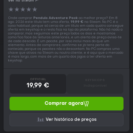
Ver no Steam
★
★
★
★
★
Onde comprar
Pendulo Adventure Pack
ao melhor preço? Em 8
ago. 2026 este título tem uma oferta,
19,99 €
na Steam. No PC é o
caso habitual, porque só cerca de um título em cada quatro consegue
oferta em keyshop e o resto fica na loja da plataforma. Não há nada a
comparar, mas seguimos este preço todos os dias e mostramos
como fica face às leituras anteriores, e um alerta de preço avisa-te
de cada descida. É um pacote, por isso inclui mais do que um
elemento. Antes de comprares, confirma se já tens parte do
conteúdo, porque os pacotes não o descontam. No PC compras uma
chave que ativas na Steam ou noutro cliente, e é aqui que o mercado
é mais largo, com mais de um quarto dos jogos a ter oferta em
keyshop.
OFFICIAL
KEYSHOPS
19,99 €
Indisponível
Comprar agora
Ver histórico de preços