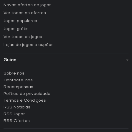
Novas ofertas de jogos
Ver todas as ofertas
Jogos populares
Jogos grátis
Ver todos os jogos
Lojas de jogos e cupões
Guias
FAQ
Sobre nós
Guias e tutoriais
Contacte-nos
Como ativar uma CD Key Steam?
Recompensas
Como ativar uma CD Key Epic Games?
Política de privacidade
Termos e Condições
Como ativar uma CD Key GOG?
RSS Noticias
Como ativar uma CD Key Ubisoft Connect?
RSS Jogos
Como ativar uma CD Key EA App?
RSS Ofertas
Como ativar uma CD Key Battle.net?