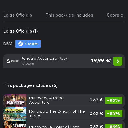
Lojas Oficiais
This package includes
Sobre o j
Lojas Oficiais (1)
DRM:
Steam
Pendulo Adventure Pack
19,99 €
há 2sem
This package includes (5)
Runaway, A Road
0,62 €
-86%
Adventure
Runaway, The Dream of The
0,62 €
-86%
Turtle
Runaway: A Twist of Fate
0,62 €
-86%