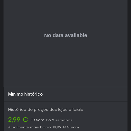
Modos de jogo
Todos os jogos da coletânea são estritamente single-
player, com campanhas lineares centradas na história. Não
há opções multiplayer ou elementos competitivos; o foco
está nas jogatinas individuais que seguem a trama única de
cada título.
Os jogadores avançam por capítulos ou atos, liberando
novas áreas ao resolver puzzles. Essa estrutura é ideal
para sessões solo, sem modos extras como desafios ou
jogatina infinita.
Featured Games
A coletânea traz uma seleção de títulos famosos por suas
histórias únicas e designs de puzzles.
Runaway: A Road Adventure - Acompanha uma
Mínimo histórico
jornada pelo país repleta de mistérios.
Runaway: The Dream of The Turtle - Prossegue a série
com exploração em ilhas e enigmas.
Histórico de preços das lojas oficiais
Runaway: A Twist of Fate - Conclui a trilogia com
reviravoltas e puzzles centrados em personagens.
2,99 €
Steam
há 2 semanas
The Next BIG Thing - Mergulha em uma trama inspirada
Atualmente mais baixo:
19,99 €
Steam
em Hollywood, lotada de personagens excêntricos.