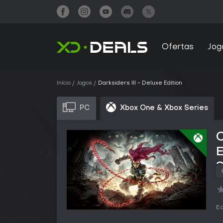
Ofertas
Jog
Início
Jogos
Darksiders III - Deluxe Edition
PC
Xbox One & Xbox Series
C
S
Ed