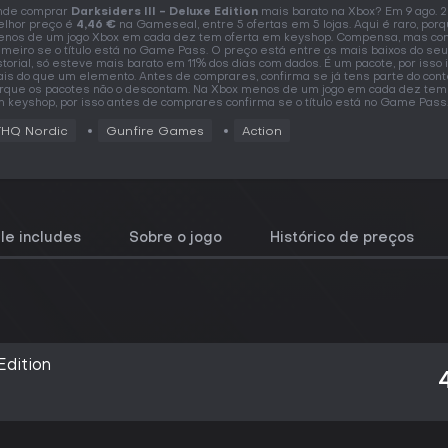
nde comprar
Darksiders III - Deluxe Edition
mais barato na Xbox? Em 9 ago. 
lhor preço é
4,46 €
na Gameseal, entre 5 ofertas em 5 lojas. Aqui é raro, por
nos de um jogo Xbox em cada dez tem oferta em keyshop. Compensa, mas co
imeiro se o título está no Game Pass. O preço está entre os mais baixos do seu
storial, só esteve mais barato em 11% dos dias com dados. É um pacote, por isso i
is do que um elemento. Antes de comprares, confirma se já tens parte do cont
rque os pacotes não o descontam. Na Xbox menos de um jogo em cada dez tem 
 keyshop, por isso antes de comprares confirma se o título está no Game Pass
THQ Nordic
Gunfire Games
Action
le includes
Sobre o jogo
Histórico de preços
Edition