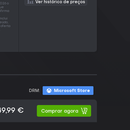
Ver histórico de preços
2026 o
que
nfirma
nclui
eúdo,
oferta
.
DRM:
Microsoft Store
49,99 €
Comprar agora