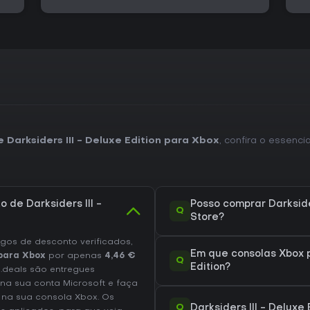
e Darksiders III - Deluxe Edition para Xbox
, confira o essenci
 de Darksiders III -
Posso comprar Darksider
Q
Store?
os de desconto verificados,
Em que consolas Xbox p
 para Xbox
por apenas
4,46 €
Q
Edition?
D.deals são entregues
 na sua conta Microsoft e faça
na sua consola Xbox. Os
Q
Darksiders III - Delux