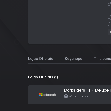
O
me
me
pr
hi
ma
po
em
Lojas Oficiais
Keyshops
This bund
Lojas Oficiais (1)
Darksiders III - Deluxe 
há 1sem
+1