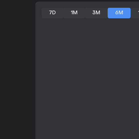
7D
1M
3M
6M