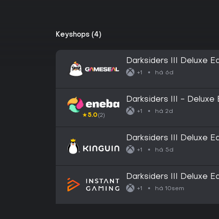
Keyshops (4)
Darksiders III Deluxe E
X|S) Xbox Live Key - E
há 6d
+1
Darksiders III - Delux
há 2d
+1
★
5.0
(2)
Darksiders III Deluxe 
há 5d
+1
Darksiders III Deluxe Ed
há 10sem
+1