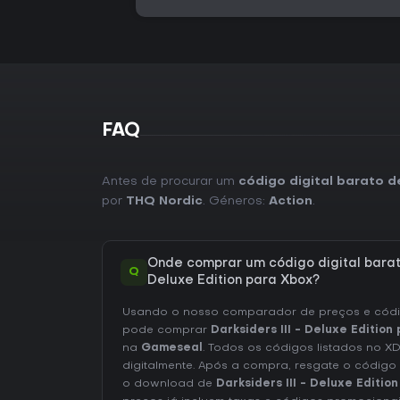
FAQ
Antes de procurar um
código digital barato d
por
THQ Nordic
. Géneros:
Action
.
Onde comprar um código digital barato
Q
Deluxe Edition para Xbox?
Usando o nosso comparador de preços e códig
pode comprar
Darksiders III - Deluxe Edition
na
Gameseal
. Todos os códigos listados no X
digitalmente. Após a compra, resgate o código
o download de
Darksiders III - Deluxe Edition