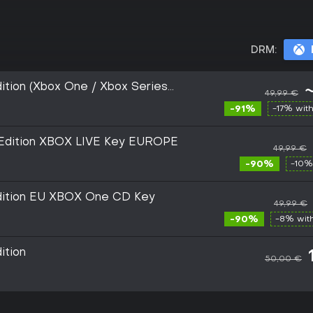
DRM:
dition (Xbox One / Xbox Series
49,99 €
U
-91%
-17% wit
e Edition XBOX LIVE Key EUROPE
49,99 €
-90%
-10%
Edition EU XBOX One CD Key
49,99 €
-90%
-8% wit
ition
50,00 €