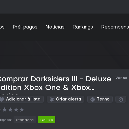
os
Pré-pagos
Notícias
Rankings
Recompens
omprar Darksiders III - Deluxe
Ver no
Edition Xbox One & Xbox
eries
Adicionar à lista
Criar alerta
Tenho
★
★
★
★
★
ições:
Standard
Deluxe