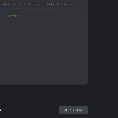
icote de Fury combinado com habilidades
rentes formas que liberam armas, padrões de
 tanto para lutar quanto para explorar o
+Mais
bom posicionamento, timing e adaptação aos
uras místicas e seres corrompidos. Os chefes
dos Capitais se destacam pelo tamanho e pela
sa, com a dificuldade aumentando conforme o
ndo interligado que incentiva o retorno a
rocura caminhos ocultos, colecionáveis e
a narrativa. Novas formas concedem
brem rotas antes inacessíveis, criando um
a e progressão baseada em habilidades. Os
frequência, mas ficam em segundo plano em
osta por uma campanha single-player. Não há
petitivas ou opções cooperativas. Todo o
r pela história, derrotar inimigos e chefes e
.
s
VER TUDO