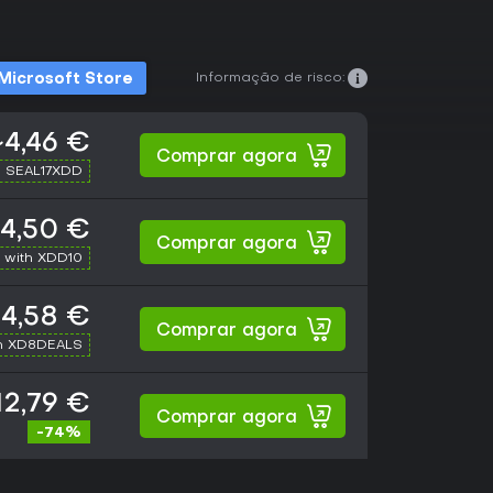
Informação de risco:
Microsoft Store
~4,46 €
Comprar agora
h SEAL17XDD
4,50 €
Comprar agora
 with XDD10
4,58 €
Comprar agora
h XD8DEALS
12,79 €
Comprar agora
-74%