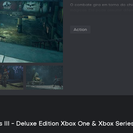
O combate gira em torno do ch
mágicas. Ela pode assumir dife
ataque e movimentos exclusivos,
cenário. Os confrontos exigem 
inimigos, que variam entre criat
Action
representados pelos Sete Peca
necessidade de execução preci
avanço na história.
A exploração acontece em um mu
áreas já visitadas. O jogador p
melhorias enquanto acompanha 
habilidades de locomoção que a
ciclo entre combate, descobert
quebra-cabeças aparecem com 
relação à ação.
Modos de Jogo
A experiência principal é comp
modos multijogador, arenas com
conteúdo se concentra em avança
explorar zonas conectadas a pé
s III - Deluxe Edition Xbox One & Xbox Serie
História e Cenário