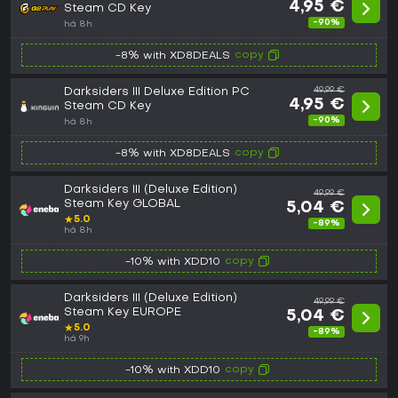
4,95 €
Steam CD Key
-90%
há 8h
copy
-8% with XD8DEALS
Darksiders III Deluxe Edition PC
49,99 €
4,95 €
Steam CD Key
-90%
há 8h
copy
-8% with XD8DEALS
Darksiders III (Deluxe Edition)
49,99 €
Steam Key GLOBAL
5,04 €
★
5.0
-89%
há 8h
copy
-10% with XDD10
Darksiders III (Deluxe Edition)
49,99 €
Steam Key EUROPE
5,04 €
★
5.0
-89%
há 9h
copy
-10% with XDD10