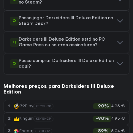
no Steam?
Posso jogar Darksiders III Deluxe Edition no
Q
Steam Deck?
Darksiders III Deluxe Edition está no PC
Q
Game Pass ou noutras assinaturas?
Posso comprar Darksiders III Deluxe Edition
Q
aqui?
Melhores preços para Darksiders III Deluxe
Edition
4,95 €
1
G2Play
-90%
KEYSHOP
4,95 €
2
Kinguin
-90%
KEYSHOP
5,04 €
3
Eneba
-89%
KEYSHOP