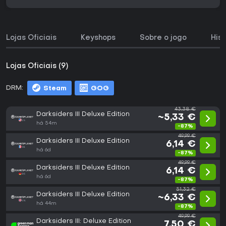
Lojas Oficiais
Keyshops
Sobre o jogo
His
Lojas Oficiais (9)
DRM:
Steam
GOG
43,38 €
Darksiders III Deluxe Edition
~5,33 €
há 54m
-87%
49,99 €
Darksiders III Deluxe Edition
6,14 €
há 6d
-87%
49,99 €
Darksiders III Deluxe Edition
6,14 €
há 6d
-87%
51,32 €
Darksiders III Deluxe Edition
~6,33 €
há 44m
-87%
49,99 €
Darksiders III: Deluxe Edition
7,50 €