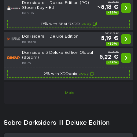
Darksiders III Deluxe Edition (PC)
49,99 €
~5,18 €
Steam Key - EU
-89%
há 20h
copy
-17% with SEAL17XDD
50,00 €
Darksiders III Deluxe Edition
5,19 €
há 4sem
-89%
Darksiders 3 Deluxe Edition Global
49,99 €
5,22 €
(Steam)
-89%
há 7h
copy
-9% with XDDeals
+Mais
Sobre Darksiders III Deluxe Edition