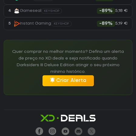
5,18 €
4
Gameseal
-89%
KEYSHOP
5,19 €
5
Instant Gaming
-89%
KEYSHOP
Quer comprar no melhor momento? Defina um alerta
de preço no XD.deals e seja notificado quando
Darksiders III Deluxe Edition atingir o seu próximo
mínimo histórico.
Criar Alerta