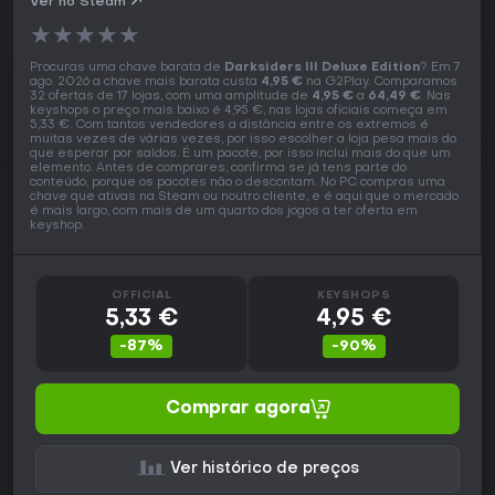
Ver no Steam
★
★
★
★
★
Procuras uma chave barata de
Darksiders III Deluxe Edition
? Em 7
ago. 2026 a chave mais barata custa
4,95 €
na G2Play. Comparamos
32 ofertas de 17 lojas, com uma amplitude de
4,95 €
a
64,49 €
. Nas
keyshops o preço mais baixo é 4,95 €, nas lojas oficiais começa em
5,33 €. Com tantos vendedores a distância entre os extremos é
muitas vezes de várias vezes, por isso escolher a loja pesa mais do
que esperar por saldos. É um pacote, por isso inclui mais do que um
elemento. Antes de comprares, confirma se já tens parte do
conteúdo, porque os pacotes não o descontam. No PC compras uma
chave que ativas na Steam ou noutro cliente, e é aqui que o mercado
é mais largo, com mais de um quarto dos jogos a ter oferta em
keyshop.
OFFICIAL
KEYSHOPS
5,33 €
4,95 €
-87%
-90%
Comprar agora
Ver histórico de preços