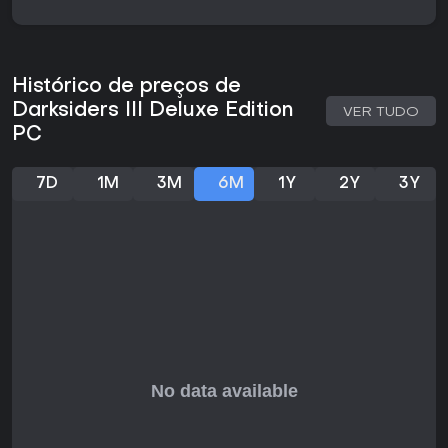
O ciclo de jogo gira em torno de combates que priorizam
timing e posicionamento em vez de combos rápidos. Fury
começa com um chicote como arma principal e utiliza
ataques mágicos para variar o estilo. Os confrontos exigem
Histórico de preços de
esquivas, contra-ataques e o gerenciamento de dois tipos
de dano: físico, vindo dos golpes comuns, e arcano,
Darksiders III Deluxe Edition
VER TUDO
gerado pelas habilidades especiais. Durante as lutas, é
PC
possível ativar a forma Havoc para obter um aumento
temporário de poder.
7D
1M
3M
6M
1Y
2Y
3Y
O avanço do personagem acontece por meio dos Hollows,
habilidades adquiridas ao longo da jornada. Elas podem
ser aprimoradas seguindo caminhos Angélicos ou
Demoníacos, cada um com bônus ativos e passivos
diferentes. Materiais coletados pelo mundo permitem
melhorar armas e habilidades, incentivando a
experimentação com diferentes configurações conforme o
jogo avança.
A exploração é parte essencial da experiência. O mundo é
interconectado, recompensando o retorno a áreas já
visitadas com novos caminhos e recursos. Movimentação
por plataformas e agarramento em saliências ajudam a
atravessar os cenários.