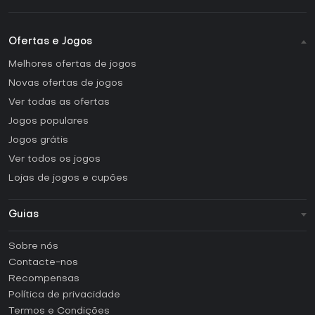
Ofertas e Jogos
Melhores ofertas de jogos
Novas ofertas de jogos
Ver todas as ofertas
Jogos populares
Jogos grátis
Ver todos os jogos
Lojas de jogos e cupões
Guias
FAQ
Sobre nós
Guias e tutoriais
Contacte-nos
Como ativar uma CD Key Steam?
Recompensas
Como ativar uma CD Key Epic Games?
Política de privacidade
Termos e Condições
Como ativar uma CD Key GOG?