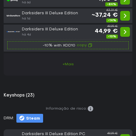
há 6d
-84%
43,31 €
Darksiders III Deluxe Edition
~37,24 €
há 1d
-14%
49,99 €
Darksiders III Deluxe Edition
44,99 €
há 4d
-10%
copy
-10% with XDD10
+Mais
Keyshops (23)
Informação de risco:
DRM:
Steam
Darksiders III Deluxe Edition PC
49,99 €