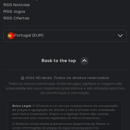
RSS Noticias
Como ativar uma CD Key Ubisoft Connect?
RSS Jogos
Como ativar uma CD Key EA App?
RSS Ofertas
Como ativar uma CD Key Battle.net?
Portugal (EUR)
Back to the top
© 2026 XD.deals. Todos os direitos reservados.
Todas as marcas comerciais, títulos de jogos, logótipos e imagens são
propriedade dos seus respetivos proprietários e são utilizados para fins
de identificação e informação.
Aviso Legal:
O XD.deals é um serviço independente de comparação
de preços e agregação de ofertas e não é afiliado nem endossado
pela Valve Corporation. Steam e o logótipo Steam são marcas
comerciais e/ou marcas registadas da Valve Corporation.
O XD.deals utiliza dados publicamente disponíveis da Steam e
exibe informações de preços de lojas terceiras para fins