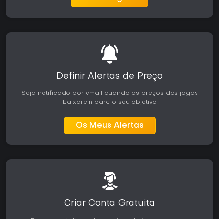
É indicado para quem aprecia mecânicas clássicas de
survival horror atualizadas com controles e apresentação
modernos. Quem busca uma aventura deliberada, baseada
em pistas, em vez de ação constante, encontrará aqui a
proposta mais adequada. Disponível no Xbox Series X|S, o
título traz a campanha single-player completa, sem modos
adicionais ou atualizações de conteúdo contínuas.
Definir Alertas de Preço
Seja notificado por email quando os preços dos jogos
baixarem para o seu objetivo
Os Meus Alertas
Criar Conta Gratuita