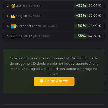
22,07 €
2
G2Play
-55%
KEYSHOP
22,07 €
3
Kinguin
-55%
KEYSHOP
24,99 €
4
Microsoft Store
-50%
OFFICIAL
33,90 €
5
CJS-CDKeys
-35%
KEYSHOP
Quer comprar no melhor momento? Defina um alerta
de preço no XD.deals e seja notificado quando Alone
in the Dark Digital Deluxe Edition baixar de preço no
Xbox.
Criar Alerta