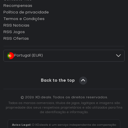
Como ativar uma CD Key Steam?
Recompensas
Como ativar uma CD Key Epic Games?
Política de privacidade
Termos e Condições
Como ativar uma CD Key GOG?
RSS Noticias
Como ativar uma CD Key Ubisoft Connect?
RSS Jogos
Como ativar uma CD Key EA App?
RSS Ofertas
Como ativar uma CD Key Battle.net?
Portugal (EUR)
Back to the top
© 2026 XD.deals. Todos os direitos reservados.
Todas as marcas comerciais, títulos de jogos, logótipos e imagens são
propriedade dos seus respetivos proprietários e são utilizados para fins
de identificação e informação.
Aviso Legal:
O XD.deals é um serviço independente de comparação