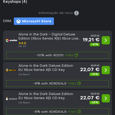
Keyshops (4)
Informação de risco:
DRM:
Microsoft Store
Alone in the Dark - Digital Deluxe
49,99 €
Edition (Xbox Series X|S) Xbox Live
19,21 €
Key EUROPE
★
5.0
-61%
há 2h
copy
-10% with XDD10
Alone in the Dark Deluxe Edition
49,99 €
22,07 €
EU Xbox Series X|S CD Key
-55%
há 9sem
copy
-8% with XD8DEALS
Alone in the Dark Deluxe Edition
49,99 €
22,07 €
EU Xbox Series X|S CD Key
-55%
há 9sem
copy
-8% with XD8DEALS