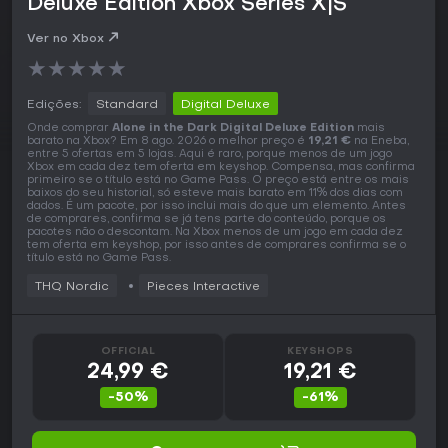
Deluxe Edition Xbox Series X|S
Ver no Xbox
★
★
★
★
★
Edições:
Standard
Digital Deluxe
Onde comprar
Alone in the Dark Digital Deluxe Edition
mais
barato na Xbox? Em 8 ago. 2026 o melhor preço é
19,21 €
na Eneba,
entre 5 ofertas em 5 lojas. Aqui é raro, porque menos de um jogo
Xbox em cada dez tem oferta em keyshop. Compensa, mas confirma
primeiro se o título está no Game Pass. O preço está entre os mais
baixos do seu historial, só esteve mais barato em 11% dos dias com
dados. É um pacote, por isso inclui mais do que um elemento. Antes
de comprares, confirma se já tens parte do conteúdo, porque os
pacotes não o descontam. Na Xbox menos de um jogo em cada dez
tem oferta em keyshop, por isso antes de comprares confirma se o
título está no Game Pass.
THQ Nordic
Pieces Interactive
OFFICIAL
KEYSHOPS
24,99 €
19,21 €
-50%
-61%