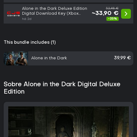
Alone in the Dark Deluxe Edition
52,48 €
~33,90 €
Digital Download Key (Xbox
Series X|S): Europe (Europe)
-35%
há 2d
This bundle includes (1)
Alone in the Dark
39,99 €
Sobre Alone in the Dark Digital Deluxe
Edition