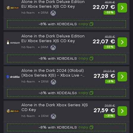
Alone in the Dark Deluxe Edition
49,99 €
EU Xbox Series X|S CD Key
22,07 €
-55%
há 9sem
DRM:
copy
-8% with XD8DEALS
Alone in the Dark Deluxe Edition
49,99 €
EU Xbox Series X|S CD Key
22,07 €
-55%
há 9sem
DRM:
copy
-8% with XD8DEALS
Alone in the Dark 2024 (Global)
29,03 €
(Xbox Series X|S) - Xbox Live -
27,28 €
Digital Key
-6%
há 4sem
DRM:
copy
-6% with XDDEALS6
Alone in the Dark Xbox Series X|S
39,99 €
CD Key
27,59 €
-31%
há 4sem
DRM:
copy
-8% with XD8DEALS