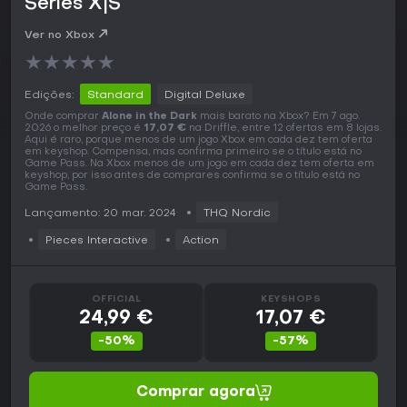
Series X|S
Ver no Xbox
★
★
★
★
★
Edições:
Standard
Digital Deluxe
Onde comprar
Alone in the Dark
mais barato na Xbox? Em 7 ago.
2026 o melhor preço é
17,07 €
na Driffle, entre 12 ofertas em 8 lojas.
Aqui é raro, porque menos de um jogo Xbox em cada dez tem oferta
em keyshop. Compensa, mas confirma primeiro se o título está no
Game Pass. Na Xbox menos de um jogo em cada dez tem oferta em
keyshop, por isso antes de comprares confirma se o título está no
Game Pass.
Lançamento: 20 mar. 2024
THQ Nordic
Pieces Interactive
Action
OFFICIAL
KEYSHOPS
24,99 €
17,07 €
-50%
-57%
Comprar agora