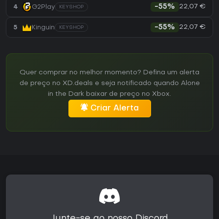
22,07 €
4
G2Play
-55%
KEYSHOP
22,07 €
5
Kinguin
-55%
KEYSHOP
Quer comprar no melhor momento? Defina um alerta
de preço no XD.deals e seja notificado quando Alone
in the Dark baixar de preço no Xbox.
Criar Alerta
Junte-se ao nosso Discord