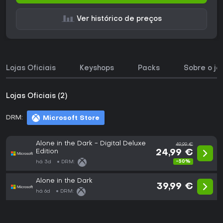
Ver histórico de preços
Lojas Oficiais
Keyshops
Packs
Sobre o jo
Lojas Oficiais (2)
DRM:
Microsoft Store
Alone in the Dark - Digital Deluxe
49,99 €
Edition
24,99 €
-50%
há 3d
DRM:
Alone in the Dark
39,99 €
há 6d
DRM: