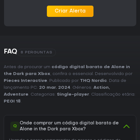
psicológico tendem a achar a experiência
recompensadora, especialmente no modo Old School, que
Criar Alerta
aumenta a imersão. Quem busca combate polido ou
atualizações frequentes pode achar o pacote menos
satisfatório. Lançado como um título completo para um
jogador sem temporadas ou conteúdo contínuo, o jogo é
uma compra direta para fãs do gênero que priorizam
história e atmosfera.
FAQ
8 PERGUNTAS
Antes de procurar um
código digital barato de Alone in
the Dark para Xbox
, confira o essencial. Desenvolvido por
Pieces Interactive
. Publicado por
THQ Nordic
. Data de
lançamento PC:
20 mar. 2024
. Géneros:
Action
,
Adventure
. Categorias:
Single-player
. Classificação etária:
PEGI 18
.
Onde comprar um código digital barato de
Q
Alone in the Dark para Xbox?