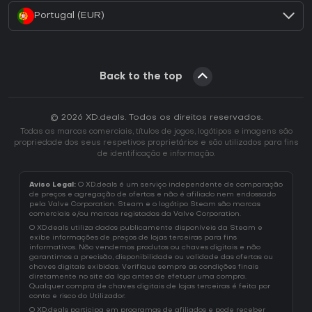
Portugal (EUR)
Back to the top
© 2026 XD.deals. Todos os direitos reservados.
Todas as marcas comerciais, títulos de jogos, logótipos e imagens são
propriedade dos seus respetivos proprietários e são utilizados para fins
de identificação e informação.
Aviso Legal:
O XD.deals é um serviço independente de comparação
de preços e agregação de ofertas e não é afiliado nem endossado
pela Valve Corporation. Steam e o logótipo Steam são marcas
comerciais e/ou marcas registadas da Valve Corporation.
O XD.deals utiliza dados publicamente disponíveis da Steam e
exibe informações de preços de lojas terceiras para fins
informativos. Não vendemos produtos ou chaves digitais e não
garantimos a precisão, disponibilidade ou validade das ofertas ou
chaves digitais exibidas. Verifique sempre as condições finais
diretamente no site da loja antes de efetuar uma compra.
Qualquer compra de chaves digitais de lojas terceiras é feita por
conta e risco do Utilizador.
O XD.deals participa em programas de afiliados e pode receber