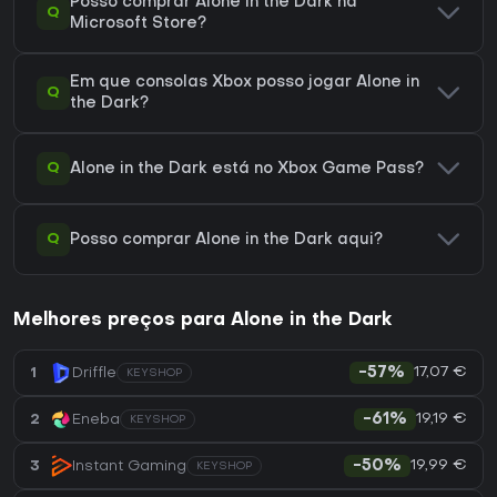
Posso comprar Alone in the Dark na
Q
Microsoft Store?
Em que consolas Xbox posso jogar Alone in
Q
the Dark?
Q
Alone in the Dark está no Xbox Game Pass?
Q
Posso comprar Alone in the Dark aqui?
Melhores preços para Alone in the Dark
17,07 €
1
Driffle
-57%
KEYSHOP
19,19 €
2
Eneba
-61%
KEYSHOP
19,99 €
3
Instant Gaming
-50%
KEYSHOP