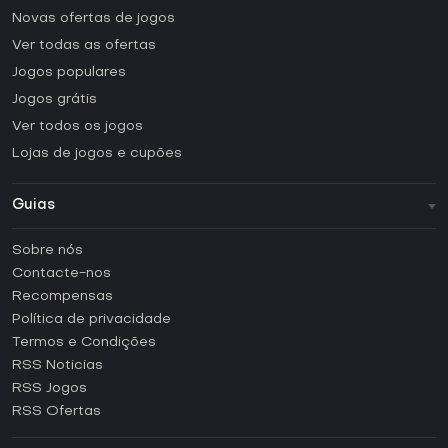
Novas ofertas de jogos
Ver todas as ofertas
Jogos populares
Jogos grátis
Ver todos os jogos
Lojas de jogos e cupões
Guias
FAQ
Sobre nós
Guias e tutoriais
Contacte-nos
Como ativar uma CD Key Steam?
Recompensas
Como ativar uma CD Key Epic Games?
Política de privacidade
Termos e Condições
Como ativar uma CD Key GOG?
RSS Noticias
Como ativar uma CD Key Ubisoft Connect?
RSS Jogos
Como ativar uma CD Key EA App?
RSS Ofertas
Como ativar uma CD Key Battle.net?