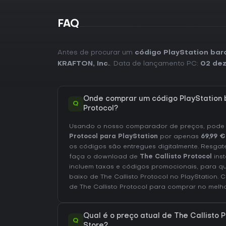
FAQ
Antes de procurar um
código PlayStation bara
KRAFTON, Inc.
. Data de lançamento PC:
02 dez
Onde comprar um código PlayStation b
Q
Protocol?
Usando o nosso comparador de preços, pod
Protocol para PlayStation
por apenas
69,99 €
os códigos são entregues digitalmente. Resgat
faça o download de
The Callisto Protocol
inst
incluem taxas e códigos promocionais, para q
baixo de The Callisto Protocol no
PlayStation
. 
de The Callisto Protocol
para comprar no melh
Qual é o preço atual de The Callisto P
Q
Store?