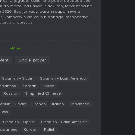
e PS5. O jogador assume o papel de Jacob Lee,
urto mortal na Prisão Black Iron, localizada na
 de 2320. Sua jornada para escapar revela
ter Company e ao vírus biophage, responsável
aturas grotescas.
e corpo a corpo e combates à distância em
a na história. Jacob conta com um bastão de
+Mais
e o GRP, uma luva que usa gravidade para
s contra obstáculos como estacas e máquinas. A
olent
Single-player
cronometrar os movimentos para evitar golpes e
complementam o combate, enquanto a coleta de
es de vida e melhorias para o implante C.O.R.E.,
onagem.
Spanish - Spain
Spanish - Latin America
apanese
Korean
Polish
los corredores e instalações mais profundas da
Russian
Simplified Chinese
rar áudio-logs que aprofundam os eventos do
ativos. O ambiente exige adaptação constante,
anish - Spain
French
Italian
Japanese
xigem desmembramento ou tiros precisos para
reforça a sensação de isolamento por meio de
inese
 som perturbador e ameaças repentinas que
vel.
Spanish - Spain
Spanish - Latin America
Japanese
Korean
Polish