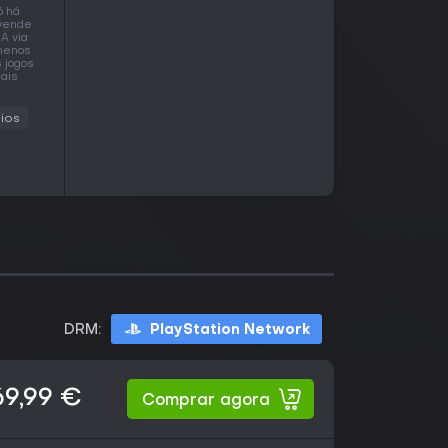
6 há
 vende
A via
 menos
 jogos
mais
dios
DRM:
PlayStation Network
69,99 €
Comprar agora