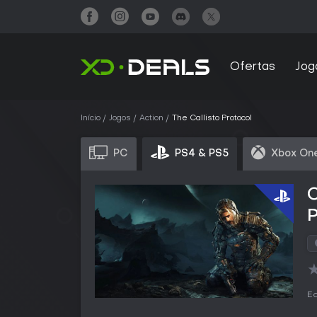
Ofertas
Jog
Início
Jogos
Action
The Callisto Protocol
PC
PS4 & PS5
Xbox On
C
P
Ed