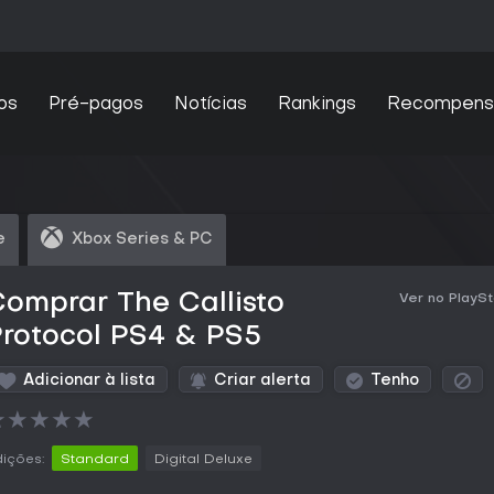
os
Pré-pagos
Notícias
Rankings
Recompens
e
Xbox Series & PC
omprar The Callisto
Ver no PlaySt
rotocol PS4 & PS5
Adicionar à lista
Criar alerta
Tenho
★
★
★
★
★
ições:
Standard
Digital Deluxe