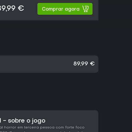
89,99 €
Comprar agora
89,99 €
l - sobre o jogo
val horror em terceira pessoa com forte foco