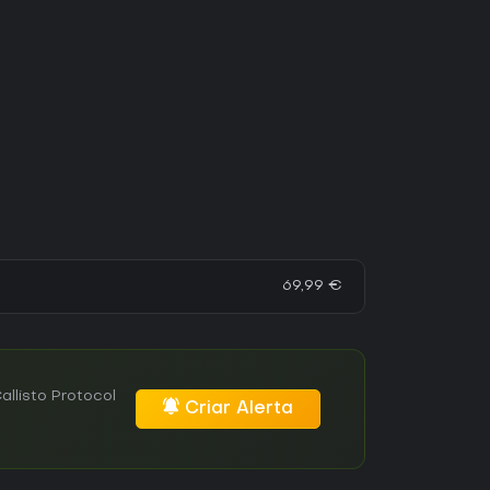
69,99 €
llisto Protocol
Criar Alerta