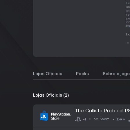
O
um
os
re
pe
em
ba
La
Lojas Oficiais
Packs
Sobre o jogo
Lojas Oficiais (2)
The Callisto Protocol P
há 3sem
+1
DRM: