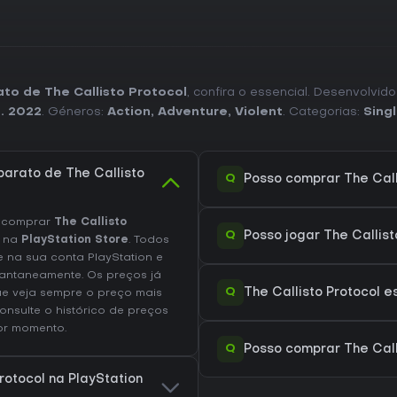
to de The Callisto Protocol
, confira o essencial. Desenvolvid
. 2022
. Géneros:
Action
,
Adventure
,
Violent
. Categorias:
Sing
arato de The Callisto
Q
Posso comprar The Call
e comprar
The Callisto
Q
Posso jogar The Callis
na
PlayStation Store
. Todos
e na sua conta PlayStation e
antaneamente. Os preços já
Q
The Callisto Protocol e
ue veja sempre o preço mais
Consulte o
histórico de preços
or momento.
Q
Posso comprar The Call
rotocol na PlayStation