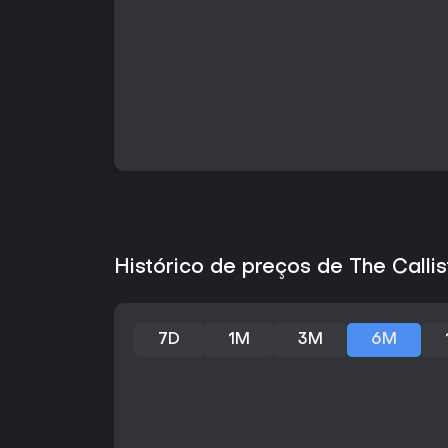
Histórico de preços de The Calli
7D
1M
3M
6M