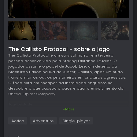
The Callisto Protocol - sobre o jogo
The Callisto Protocol é um survival horror em terceira
pessoa desenvolvido pela Striking Distance Studios. O
jogador assume o papel de Jacob Lee, um detento da
Black Iron Prison na lua de Júpiter, Callisto, após um surto
transformar os outros prisioneiros em criaturas agressivas.
O foco está em escapar da instalação enquanto se
descobre o que causou o caos e qual o envolvimento da
United Jupiter Company.
Jogabilidade
+Mais
O combate mistura ataques corpo a corpo com opções
limitadas de longo alcance. Jacob começa com um bastão
Action
Adventure
Single-player
para golpear e desmembrar inimigos, exigindo precisão
nos esquives e bom posicionamento para evitar os golpes.
O dispositivo GRP permite agarrar e arremessar os inimigos