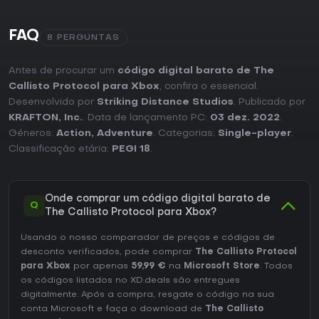
ou elementos de live service.
É uma boa opção para quem se interessa pela
FAQ
8 PERGUNTAS
combinação de mecânicas de survival horror com uma
história de fuga da prisão. O título recompensa a paciência
com seus sistemas e entrega uma campanha autônoma
Antes de procurar um
código digital barato de The
que não exige compras adicionais para a experiência
Callisto Protocol para Xbox
, confira o essencial.
principal.
Desenvolvido por
Striking Distance Studios
. Publicado por
KRAFTON, Inc.
. Data de lançamento PC:
03 dez. 2022
.
Géneros:
Action
,
Adventure
. Categorias:
Single-player
.
Classificação etária:
PEGI 18
.
Onde comprar um código digital barato de
Q
The Callisto Protocol para Xbox?
Usando o nosso comparador de preços e códigos de
desconto verificados, pode comprar
The Callisto Protocol
para Xbox
por apenas
59,99 €
na
Microsoft Store
. Todos
os códigos listados no XD.deals são entregues
digitalmente. Após a compra, resgate o código na sua
conta Microsoft e faça o download de
The Callisto