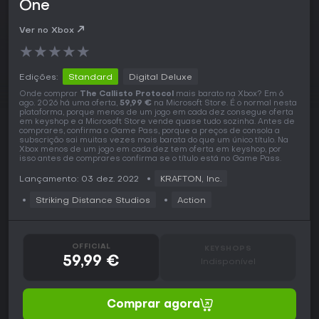
One
Ver no Xbox
★
★
★
★
★
Edições:
Standard
Digital Deluxe
Onde comprar
The Callisto Protocol
mais barato na Xbox? Em 6
ago. 2026 há uma oferta,
59,99 €
na Microsoft Store. É o normal nesta
plataforma, porque menos de um jogo em cada dez consegue oferta
em keyshop e a Microsoft Store vende quase tudo sozinha. Antes de
comprares, confirma o Game Pass, porque a preços de consola a
subscrição sai muitas vezes mais barata do que um único título. Na
Xbox menos de um jogo em cada dez tem oferta em keyshop, por
isso antes de comprares confirma se o título está no Game Pass.
Lançamento: 03 dez. 2022
KRAFTON, Inc.
Striking Distance Studios
Action
OFFICIAL
KEYSHOPS
59,99 €
Indisponível
Comprar agora