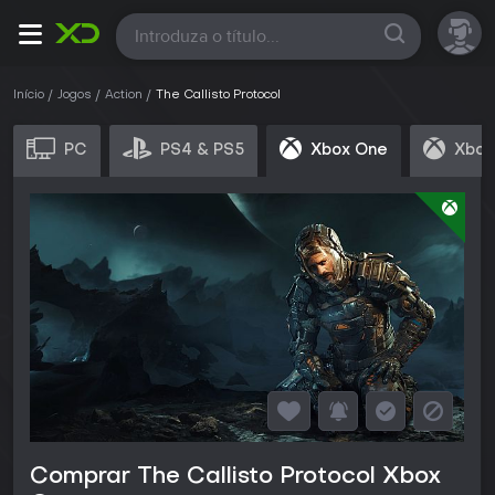
Todas
Início
Jogos
Action
The Callisto Protocol
PC
PS4 & PS5
Xbox One
Xbox
Comprar The Callisto Protocol Xbox