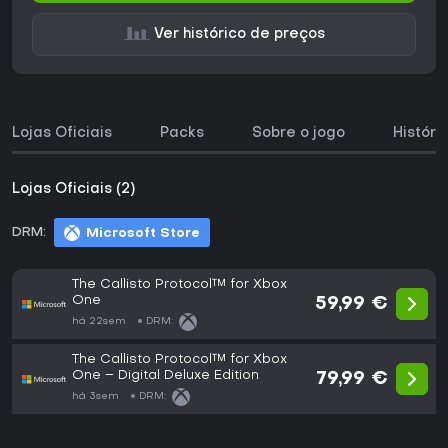
Ver histórico de preços
Lojas Oficiais
Packs
Sobre o jogo
Históri
Lojas Oficiais (2)
DRM:
Microsoft Store
The Callisto Protocol™ for Xbox
One
59,99 €
há 22sem
DRM:
The Callisto Protocol™ for Xbox
One – Digital Deluxe Edition
79,99 €
há 3sem
DRM: