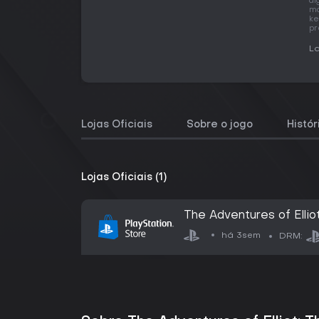
al
ma
ke
pr
La
Lojas Oficiais
Sobre o jogo
Histó
Lojas Oficiais (1)
The Adventures of Ellio
há 3sem
DRM: