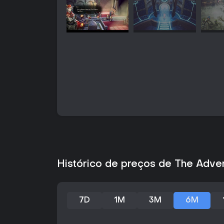
Histórico de preços de The Advent
7D
1M
3M
6M