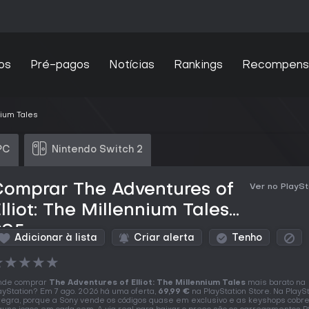
os
Pré-pagos
Notícias
Rankings
Recompens
nium Tales
PC
Nintendo Switch 2
Comprar The Adventures of
Ver no PlaySt
lliot: The Millennium Tales
PS5
Adicionar à lista
Criar alerta
Tenho
★
★
★
★
★
nde comprar
The Adventures of Elliot: The Millennium Tales
mais barato na
ayStation? Em 7 ago. 2026 há uma oferta,
69,99 €
na PlayStation Store. Na PlaySt
regra, porque a Sony vende os códigos quase em exclusivo e as keyshops cobr