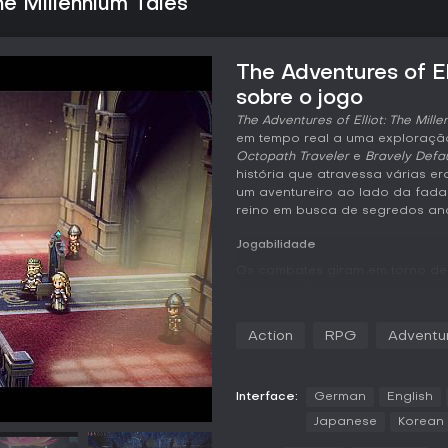
he Millennium Tales
The Adventures of El
sobre o jogo
The Adventures of Elliot: The Mille
em tempo real a uma exploração
Octopath Traveler
e
Bravely Defau
história que atravessa várias era
um aventureiro ao lado da fada
reino em busca de segredos anc
Jogabilidade
Os combates giram em torno de 
à disposição, como espadas pa
ataques à distância. Cada arma
adiciona efeitos como raios ou 
Action
RPG
Adventu
exploração é essencial, com ár
e dungeons de múltiplos níveis
revelar Rotas de Tesouros Secr
enquanto os Santuários da Vida
Interface:
German
English
magicite.
Japanese
Korean