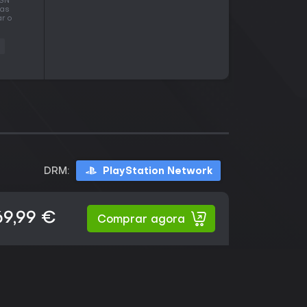
PSN
 as
r o
DRM:
PlayStation Network
69,99 €
Comprar agora