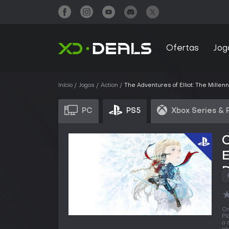
Ofertas
Jog
Início
Jogos
Action
The Adventures of Elliot: The Millen
PC
PS5
Xbox Series & 
E
O
Pl
a 