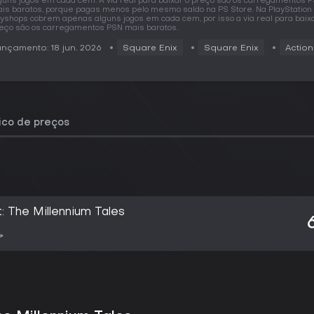
guns jogos em cada cem. A via real para baixar o preço são os carregamentos 
is baratos, porque pagas menos pelo mesmo saldo na PS Store. Na PlayStation
yshops cobrem apenas alguns jogos em cada cem, por isso a via real para baixa
eço são os carregamentos PSN mais baratos.
nçamento: 18 jun. 2026
Square Enix
Square Enix
Action
rico de preços
t: The Millennium Tales