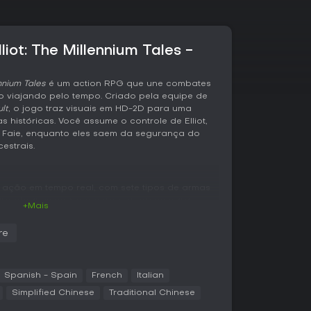
liot: The Millennium Tales -
nnium Tales
é um action RPG que une combates
 viajando pelo tempo. Criado pela equipe de
lt
, o jogo traz visuais em HD-2D para uma
s históricas. Você assume o controle de Elliot,
 Faie, enquanto eles saem da segurança do
estrais.
ação em tempo real, com sete tipos de armas
ra ataques corpo a corpo ou arcos para
+Mais
 pode ser personalizada com magicite, que
dano em área, permitindo builds estratégicas. A
re
eas vastas como planícies gramadas, cavernas
 repletas de segredos. Quebrar paredes pode
etos, dungeons curtas com recompensas,
 oferecem desafios opcionais por itens como
Spanish - Spain
French
Italian
Simplified Chinese
Traditional Chinese