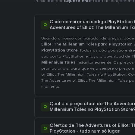
Publicado por
Square Enix
. Data de lançament
Onde comprar um código PlayStation 
Q
Adventures of Elliot: The Millennium T
Usando o nosso comparador de preços, pod
Elliot: The Millennium Tales para PlayStation
PlayStation Store
. Todos os códigos são entre
sua conta PlayStation e faça o download de
T
Millennium Tales
instantaneamente. Os preços 
promocionais, para que veja sempre o preço m
of Elliot: The Millennium Tales no
PlayStation
. Co
The Adventures of Elliot: The Millennium Tales
par
momento.
Qual é o preço atual de The Adventures
Q
Millennium Tales na PlayStation Store
Ofertas de The Adventures of Elliot: 
Q
PlayStation - tudo num só lugar