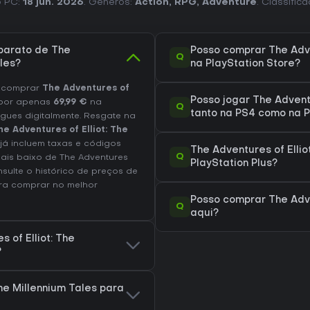
o PC:
18 jun. 2026
. Géneros:
Action
,
RPG
,
Adventure
. Classific
barato de The
Posso comprar The Adven
Q
ales?
na PlayStation Store?
e comprar
The Adventures of
Posso jogar The Adventu
por apenas
69,99 €
na
Q
tanto na PS4 como na 
gues digitalmente. Resgate na
he Adventures of Elliot: The
já incluem taxas e códigos
The Adventures of Ellio
Q
ais baixo de The Adventures
PlayStation Plus?
nsulte o
histórico de preços de
a comprar no melhor
Posso comprar The Adven
Q
aqui?
 of Elliot: The
?
The Millennium Tales para