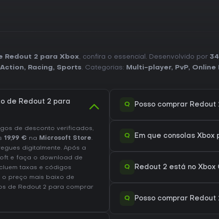
de Redout 2 para Xbox
, confira o essencial. Desenvolvido por
34
Action
,
Racing
,
Sports
. Categorias:
Multi-player
,
PvP
,
Online
to de Redout 2 para
Q
Posso comprar Redout 2
os de desconto verificados,
Q
Em que consolas Xbox 
s
19,99 €
na
Microsoft Store
.
regues digitalmente. Após a
oft e faça o download de
Q
Redout 2 está no Xbox
ncluem taxas e códigos
 o preço mais baixo de
ços de Redout 2
para comprar
Q
Posso comprar Redout 