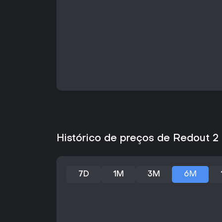
Histórico de preços de Redout 2
7D
1M
3M
6M