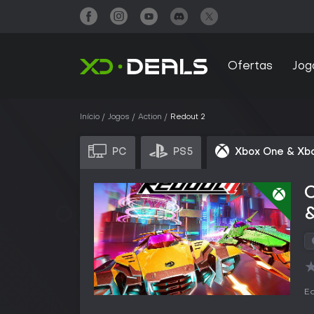
Ofertas
Jog
Início
Jogos
Action
Redout 2
PC
PS5
Xbox One & Xbo
&
Ed