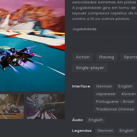
velocidades extremas em pistas
A jogabilidade gira em torno d
layouts complexos repletos de l
contra a IA ou outros pilotos.
Jogabilidade
O modelo de pilotagem prioriza
rapidamente aos comandos, per
constante em trechos difíceis.
para evitar colisões ou quedas
Action
Racing
Sport
O sistema recompensa a prátic
a diferença entre voltas limpas e
Single-player
sensação de velocidade, com o
detalhada das pistas exigindo a
A profundidade dos controles ve
Interface:
German
English
comportamento da nave durante
Japanese
Korean
estabilidade e curvas variam c
Portuguese - Brazil
uma progressão satisfatória: as
com o tempo, é possível arrisca
Traditional Chinese
atenção fica voltada para as tra
Áudio:
English
Modos de Jogo
Legendas:
German
English
O Modo Carreira é a principal ex