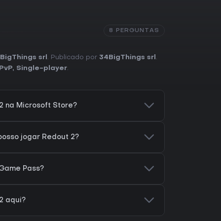
8 PERGUNTAS
BigThings srl
. Publicado por
34BigThings srl
.
 PvP
,
Single-player
.
 na Microsoft Store?
posso jogar Redout 2?
 Game Pass?
2 aqui?