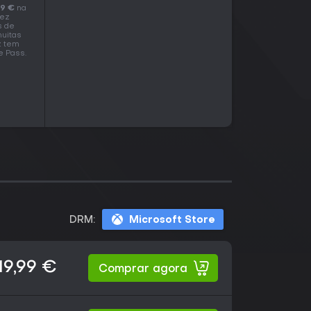
99 €
na
dez
s de
muitas
z tem
e Pass.
DRM:
Microsoft Store
19,99 €
Comprar agora