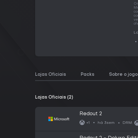
O
Mi
co
co
ve
of
La
Lojas Oficiais
Packs
Sobre o jogo
Lojas Oficiais (2)
Redout 2
há 3sem
+1
DRM: