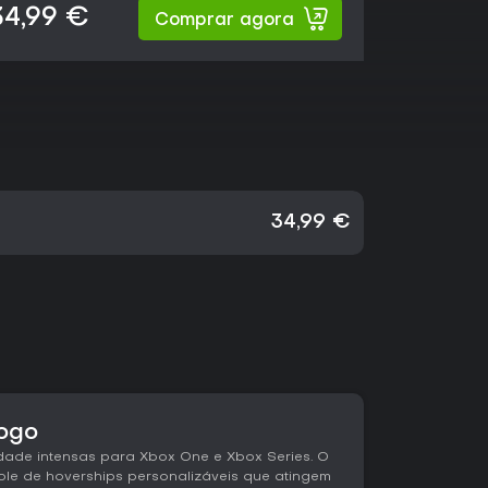
34,99 €
Comprar agora
34,99 €
jogo
idade intensas para Xbox One e Xbox Series. O
ole de hoverships personalizáveis que atingem