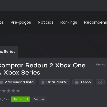
os
Pré-pagos
Notícias
Rankings
Recompens
x Series
Comprar Redout 2 Xbox One
Ver no
 Xbox Series
Adicionar à lista
Criar alerta
Tenho
★
★
★
★
★
ições:
Standard
Deluxe