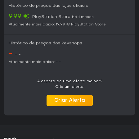
risco encontrará maior satisfação, especialmente se
Histórico de preços das lojas oficiais
valoriza jogos focados em domínio mecânico em vez de
apelo casual amplo. O título está disponível como pacote
9,99 €
PlayStation Store
há 1 meses
completo, com todos os modos e ferramentas de
personalização.
Atualmente mais baixo:
19,99 €
PlayStation Store
Histórico de preços dos keyshops
-
-
-
Atualmente mais baixo:
-
-
À espera de uma oferta melhor?
Crie um alerta.
Criar Alerta