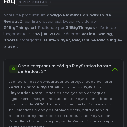
FAQ
8 PERGUNTAS
Antes de procurar um
código PlayStation barato de
Redout 2
, confira o essencial. Desenvolvido por
34BigThings srl
. Publicado por
34BigThings srl
. Data de
lançamento PC:
16 jun. 2022
. Géneros:
Action
,
Racing
,
Sports
. Categorias:
Multi-player
,
PvP
,
Online PvP
,
Single-
player
.
Onde comprar um código PlayStation barato
Q
de Redout 2?
Usando o nosso comparador de preços, pode comprar
Redout 2 para PlayStation
por apenas
19,99 €
na
PlayStation Store
. Todos os códigos são entregues
digitalmente. Resgate na sua conta PlayStation e faça o
download de
Redout 2
instantaneamente. Os preços já
incluem taxas e códigos promocionais, para que veja
sempre o preço mais baixo de Redout 2 no
PlayStation
.
Consulte o
histórico de preços de Redout 2
para comprar