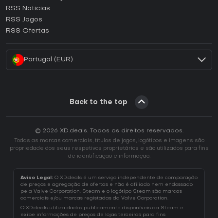
RSS Noticias
Como ativar uma CD Key Ubisoft Connect?
RSS Jogos
Como ativar uma CD Key EA App?
RSS Ofertas
Como ativar uma CD Key Battle.net?
Portugal (EUR)
Back to the top
© 2026 XD.deals. Todos os direitos reservados.
Todas as marcas comerciais, títulos de jogos, logótipos e imagens são
propriedade dos seus respetivos proprietários e são utilizados para fins
de identificação e informação.
Aviso Legal:
O XD.deals é um serviço independente de comparação
de preços e agregação de ofertas e não é afiliado nem endossado
pela Valve Corporation. Steam e o logótipo Steam são marcas
comerciais e/ou marcas registadas da Valve Corporation.
O XD.deals utiliza dados publicamente disponíveis da Steam e
exibe informações de preços de lojas terceiras para fins