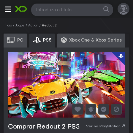
Todas
Início
Jogos
Action
Redout 2
PC
PS5
Xbox One & Xbox Series
Comprar Redout 2 PS5
Ver no PlayStation