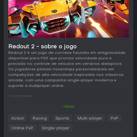
Redout 2 - sobre o jogo
Redout 2 é um jogo de corridas futurista em antigravidade
disponível para PS5 que prioriza velocidade pura e
precisão no controle de veículos em cenários distópicos.
Os jogadores pilotam hoverships personalizáveis em
competições de alta velocidade inspiradas nos clássicos
arcade, com uma campanha single-player moderna e
suporte a multiplayer online.
Jogabilidade
O foco está em manter o impulso ao longo de pistas cheias
+Mais
de loops, saltos e curvas fechadas. Os controles permitem
strafe, inclinação e boost para percorrer os circuitos em
Action
Racing
Sports
Multi-player
PvP
velocidades extremas, com um sistema intuitivo que
recompensa a prática para traçar linhas mais precisas e
Online PvP
Single-player
obter melhor desempenho. Um recurso opcional de rewind