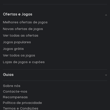
Ofertas e Jogos
Melhores ofertas de jogos
Novas ofertas de jogos
Ver todas as ofertas
Jogos populares
Jogos grátis
Ver todos os jogos
Lojas de jogos e cupões
Guias
FAQ
Sobre nós
Guias e tutoriais
Contacte-nos
Como ativar uma CD Key Steam?
Recompensas
Como ativar uma CD Key Epic Games?
Política de privacidade
Termos e Condições
Como ativar uma CD Key GOG?