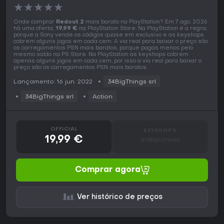
★
★
★
★
★
Onde comprar
Redout 2
mais barato na PlayStation? Em 7 ago. 2026
há uma oferta,
19,99 €
na PlayStation Store. Na PlayStation é a regra,
porque a Sony vende os códigos quase em exclusivo e as keyshops
cobrem alguns jogos em cada cem. A via real para baixar o preço são
os carregamentos PSN mais baratos, porque pagas menos pelo
mesmo saldo na PS Store. Na PlayStation as keyshops cobrem
apenas alguns jogos em cada cem, por isso a via real para baixar o
preço são os carregamentos PSN mais baratos.
Lançamento: 16 jun. 2022
34BigThings srl
34BigThings srl
Action
OFFICIAL
KEYSHOPS
19,99 €
Indisponível
Comprar agora
Ver histórico de preços