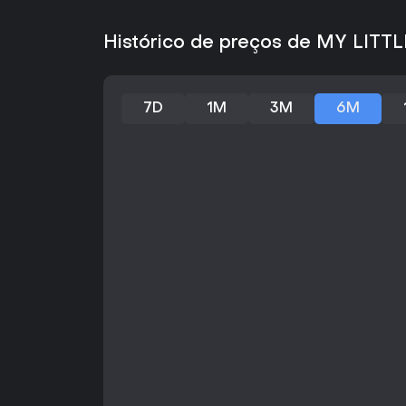
Histórico de preços de MY LITT
7D
1M
3M
6M