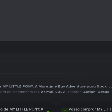
destaca os visuais agradáveis 
mencionem a curta duração e a 
quem procura experiências mais
forma estável, sem problemas t
Quem gosta de platformers casua
uma experiência tranquila e se
promete sem complicações desn
de MY LITTLE PONY: A Maretime Bay Adventure para Xbox
, c
Data de lançamento PC:
27 mai. 2022
. Géneros:
Action
,
Casual
to de MY LITTLE PONY: A
Posso comprar MY LITT
Q