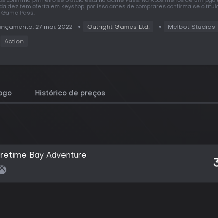
s confirma primeiro se o título está no Game Pass. Na Xbox menos de um jogo
da dez tem oferta em keyshop, por isso antes de comprares confirma se o títul
 Game Pass.
nçamento: 27 mai. 2022
Outright Games Ltd.
Melbot Studios
Action
jogo
Histórico de preços
retime Bay Adventure