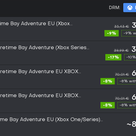
DRM:
time Bay Adventure EU (Xbox
3
35,43 €
-9%
-9% w
etime Bay Adventure (Xbox Series
3
39,99 €
UROPE
-17%
-10%
retime Bay Adventure EU XBOX
6
70,01 €
 CD Key
-8%
-8% wit
retime Bay Adventure EU XBOX
6
70,01 €
 CD Key
-8%
-8% wit
time Bay Adventure EU (Xbox One/Series)
~8