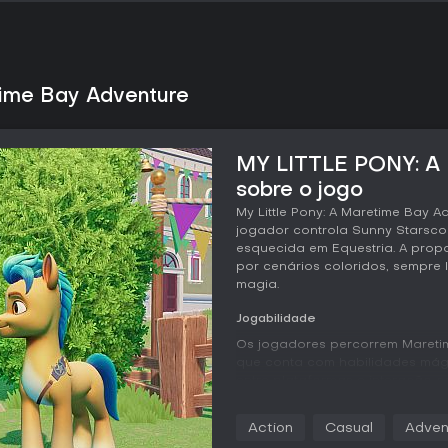
ime Bay Adventure
MY LITTLE PONY: A 
sobre o jogo
My Little Pony: A Maretime Bay 
jogador controla Sunny Starsco
esquecida em Equestria. A prop
por cenários coloridos, sempre
magia.
Jogabilidade
Os jogadores percorrem Mareti
que conta com habilidades mágic
entre plataformas e interação 
atividades são coletar estrelas
coelhos e caranguejos até área
Action
Casual
Adven
que combinam ritmo com desafio