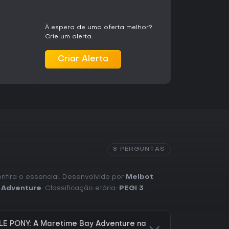
e as mensagens positivas, embora muitos
falta de profundidade como limitações para
 longas. Nas plataformas Xbox o jogo roda de
À espera de uma oferta melhor?
écnicos relatados no uso comum.
Crie um alerta.
is ou do universo My Little Pony encontra aqui
Criar Alerta
m pressão, que cumpre exatamente o que
ecessárias.
8 PERGUNTAS
onfira o essencial. Desenvolvido por
Melbot
,
Adventure
. Classificação etária:
PEGI 3
.
LE PONY: A Maretime Bay Adventure na