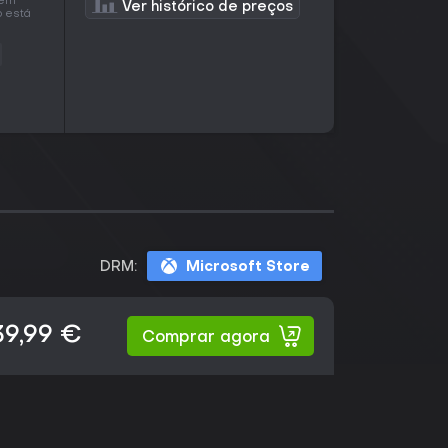
 em
Ver histórico de preços
o está
DRM:
Microsoft Store
39,99 €
Comprar agora