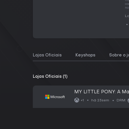
ma
ca
no
La
Lojas Oficiais
Keyshops
Sobre o 
Lojas Oficiais (1)
MY LITTLE PONY: A Ma
há 23sem
+1
DRM: