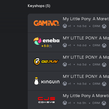
Keyshops (5)
My Little Pony: A Mare
One/Series)
há 5d
+1
DRM:
MY LITTLE PONY: A Mar
X|S) XBOX LIVE Key E
há 6d
+1
DRM:
★
5.0
(1)
MY LITTLE PONY: A Ma
One / Xbox Series X|S
há 5d
+1
DRM:
MY LITTLE PONY: A Ma
One / Xbox Series X|S
há 5d
+1
DRM:
My Little Pony A Mare
(Europe)
há 5h
+1
DRM: