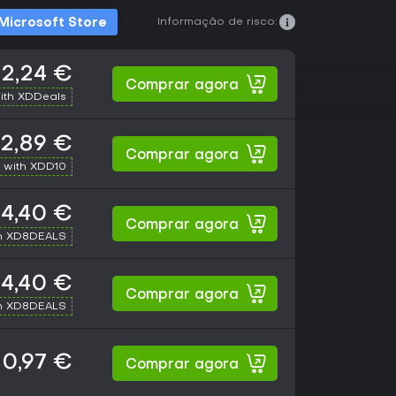
Informação de risco:
Microsoft Store
2,24 €
Comprar agora
ith XDDeals
2,89 €
Comprar agora
 with XDD10
4,40 €
Comprar agora
h XD8DEALS
4,40 €
Comprar agora
h XD8DEALS
0,97 €
Comprar agora