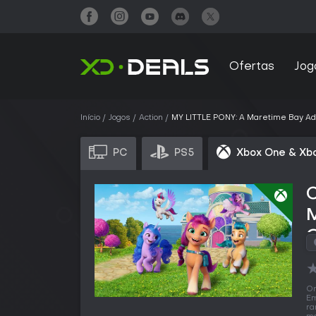
Ofertas
Jog
Início
Jogos
Action
MY LITTLE PONY: A Maretime Bay A
PC
PS5
Xbox One & Xbo
O
Em
ra