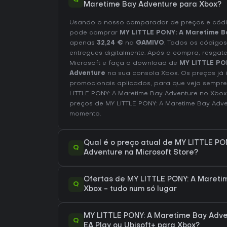
Maretime Bay Adventure para Xbox?
Usando o nosso comparador de preços e códig
pode comprar
MY LITTLE PONY: A Maretime B
apenas
32,24 €
na
GAMIVO
. Todos os códigos
entregues digitalmente. Após a compra, resgat
Microsoft e faça o download de
MY LITTLE PO
Adventure
na sua consola Xbox. Os preços já 
promocionais aplicados, para que veja sempre
LITTLE PONY: A Maretime Bay Adventure no
Xbox
preços de MY LITTLE PONY: A Maretime Bay Adv
momento.
Qual é o preço atual de MY LITTLE PO
Q
Adventure na Microsoft Store?
Ofertas de MY LITTLE PONY: A Mareti
Q
Xbox - tudo num só lugar
MY LITTLE PONY: A Maretime Bay Adven
Q
EA Play ou Ubisoft+ para Xbox?