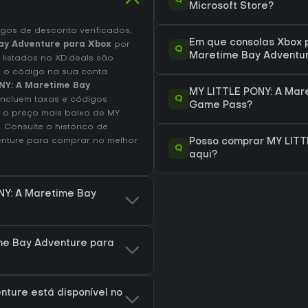
Microsoft Store?
os de desconto verificados,
Em que consolas Xbox p
ay Adventure para Xbox
por
Q
Maretime Bay Adventu
 listados no XD.deals são
e o código na sua conta
NY: A Maretime Bay
MY LITTLE PONY: A Mar
Q
incluem taxas e códigos
Game Pass?
 o preço mais baixo de MY
. Consulte o
histórico de
enture
para comprar no melhor
Posso comprar MY LITT
Q
aqui?
NY: A Maretime Bay
me Bay Adventure para
ture está disponível no