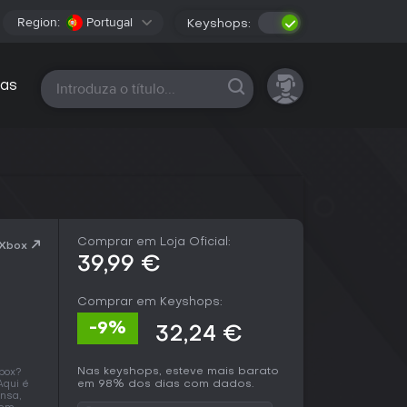
Region:
Portugal
Keyshops:
Todas as plataformas
as
Comprar em Loja Oficial:
 Xbox
39,99 €
Comprar em Keyshops:
-9%
32,24 €
Nas keyshops, esteve mais barato
box?
em 98% dos dias com dados.
Aqui é
nsa,