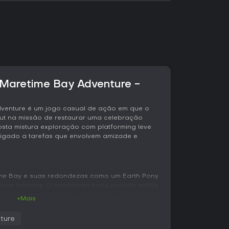
Maretime Bay Adventure -
Adventure é um jogo casual de ação em que o
ut na missão de restaurar uma celebração
osta mistura exploração com platforming leve
 ligado a tarefas que envolvem amizade e
me Bay e suas redondezas como um Earth Pony
as básicas. O movimento inclui corrida, saltos
com objetos espalhados pelo mapa. As principais
+Mais
 e itens escondidos, conduzir animais como
s seguras e participar de sequências curtas
ture
s simples de tempo.