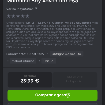
Maretime Bay Adventure PS5
Ver no PlayStation
★
★
★
★
★
Onde comprar
MY LITTLE PONY: A Maretime Bay Adventure
mais
barato na PlayStation? Em 9 ago. 2026 há uma oferta,
39,99 €
na
PlayStation Store. Na PlayStation é a regra, porque a Sony vende os
códigos quase em exclusivo e as keyshops cobrem alguns jogos em
cada cem. A via real para baixar o preço são os carregamentos PSN
mais baratos, porque pagas menos pelo mesmo saldo na PS Store.
Na PlayStation as keyshops cobrem apenas alguns jogos em cada
cem, por isso a via real para baixar o preço são os carregamentos
PSN mais baratos.
Lançamento: 30 set. 2022
Outright Games Ltd.
Melbot Studios
Casual
OFFICIAL
KEYSHOPS
39,99 €
Indisponível
Comprar agora