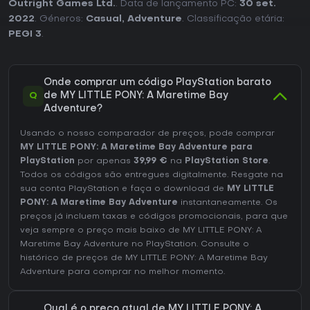
seu público-alvo e adequada para sessões curtas e leves.
Outright Games Ltd.
. Data de lançamento PC:
30 set.
2022
. Géneros:
Casual
,
Adventure
. Classificação etária:
PEGI 3
.
Onde comprar um código PlayStation barato
Q
de MY LITTLE PONY: A Maretime Bay
Adventure?
Usando o nosso comparador de preços, pode comprar
MY LITTLE PONY: A Maretime Bay Adventure para
PlayStation
por apenas
39,99 €
na
PlayStation Store
.
Todos os códigos são entregues digitalmente. Resgate na
sua conta PlayStation e faça o download de
MY LITTLE
PONY: A Maretime Bay Adventure
instantaneamente. Os
preços já incluem taxas e códigos promocionais, para que
veja sempre o preço mais baixo de MY LITTLE PONY: A
Maretime Bay Adventure no
PlayStation
. Consulte o
histórico de preços de MY LITTLE PONY: A Maretime Bay
Adventure
para comprar no melhor momento.
Qual é o preço atual de MY LITTLE PONY: A