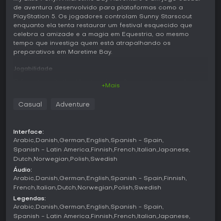
de aventura desenvolvido para plataformas como a
PlayStation 5. Os jogadores controlam Sunny Starscout
enquanto ela tenta restaurar um festival esquecido que
celebra a amizade e a magia em Equestria, ao mesmo
tempo que investiga quem está atrapalhando os
preparativos em Maretime Bay.
Jogabilidade
O foco principal está na exploração e em leves mecânicas
+Mais
de plataforma pela cidade de Maretime Bay e suas
redondezas. Sunny começa com movimentos básicos sobre
Casual
Adventure
os quatro cascos e, com o tempo, adquire habilidades
mágicas que permitem interagir com o cenário de novas
formas, como mover objetos ou melhorar os saltos. O
Interface:
progresso envolve coletar itens espalhados pelo mundo,
Arabic
Danish
German
English
Spanish - Spain
superar desafios simples de plataforma e ajudar outros
Spanish - Latin America
Finnish
French
Italian
Japanese
pôneis com tarefas do dia a dia ligadas aos preparativos
Dutch
Norwegian
Polish
Swedish
do festival.
Áudio:
A personalização tem presença constante: os jogadores
Arabic
Danish
German
English
Spanish - Spain
Finnish
desbloqueiam acessórios e habilidades para Sunny,
French
Italian
Dutch
Norwegian
Polish
Swedish
incluindo chapéus, joias, bolsas, patins para se movimentar
Legendas:
mais rápido e poderes mágicos especiais que abrem novas
Arabic
Danish
German
English
Spanish - Spain
interações ou atalhos. Esses upgrades incentivam revisitar
Spanish - Latin America
Finnish
French
Italian
Japanese