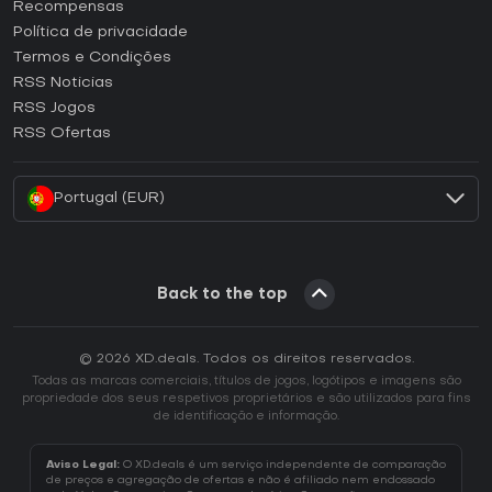
Como ativar uma CD Key Steam?
Recompensas
Como ativar uma CD Key Epic Games?
Política de privacidade
Termos e Condições
Como ativar uma CD Key GOG?
RSS Noticias
Como ativar uma CD Key Ubisoft Connect?
RSS Jogos
Como ativar uma CD Key EA App?
RSS Ofertas
Como ativar uma CD Key Battle.net?
Portugal (EUR)
Back to the top
© 2026 XD.deals. Todos os direitos reservados.
Todas as marcas comerciais, títulos de jogos, logótipos e imagens são
propriedade dos seus respetivos proprietários e são utilizados para fins
de identificação e informação.
Aviso Legal:
O XD.deals é um serviço independente de comparação
de preços e agregação de ofertas e não é afiliado nem endossado