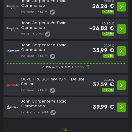
John Carpenter's Toxic
39,99 €
Commando
26,26 €
-34%
há 1sem
DRM:
John Carpenter's Toxic
40,82 €
Commando
~26,82 €
-34%
há 1d
DRM:
John Carpenter’s Toxic
39,99 €
Commando
35,99 €
-10%
há 1sem
DRM:
copy
-10% with XDD10
SUPER ROBOT WARS Y - Deluxe
94,99 €
Edition
37,59 €
-60%
há 1sem
DRM:
John Carpenter's Toxic
Commando
39,99 €
há 4sem
DRM:
+Mais