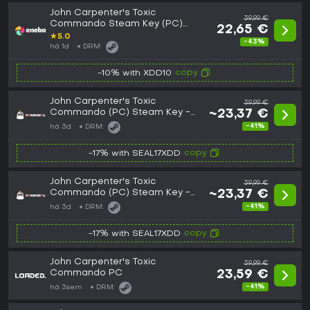
John Carpenter's Toxic
39,99 €
Commando Steam Key (PC)
22,65 €
EUROPE
★
5.0
-43%
há 1d
DRM:
copy
-10% with XDD10
John Carpenter's Toxic
39,99 €
Commando (PC) Steam Key -
~23,37 €
GLOBAL
-41%
há 3d
DRM:
copy
-17% with SEAL17XDD
John Carpenter's Toxic
39,99 €
Commando (PC) Steam Key -
~23,37 €
EU
-41%
há 3d
DRM:
copy
-17% with SEAL17XDD
John Carpenter's Toxic
39,99 €
Commando PC
23,59 €
-41%
há 3sem
DRM: