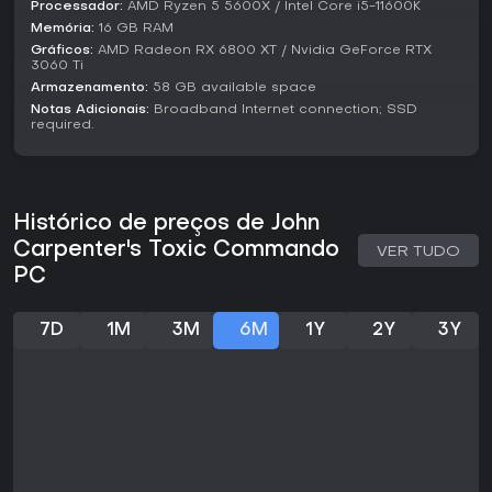
Processador:
AMD Ryzen 5 5600X / Intel Core i5-11600K
clássicas de shooters de zumbis.
Memória:
16 GB RAM
Se você curte shooters cooperativos com confrontos em
Gráficos:
AMD Radeon RX 6800 XT / Nvidia GeForce RTX
grande escala e integração de veículos, este jogo é ideal
3060 Ti
para sessões em grupo. Quem busca originalidade pode
Armazenamento:
58 GB available space
achá-lo familiar, mas a execução polida e o tom irreverente
Notas Adicionais:
Broadband Internet connection; SSD
o tornam uma escolha sólida para fãs de combates contra
required.
hordas. Por enquanto, não há atualizações ou temporadas
confirmadas, limitando a experiência ao conteúdo de
lançamento.
Histórico de preços de John
Carpenter's Toxic Commando
VER TUDO
PC
7D
1M
3M
6M
1Y
2Y
3Y