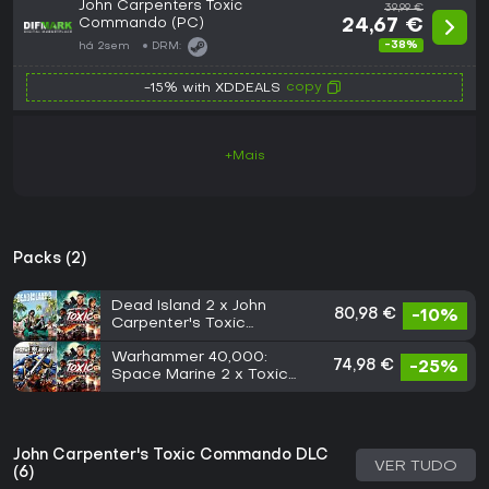
John Carpenters Toxic
39,99 €
Commando (PC)
24,67 €
-38%
há 2sem
DRM:
copy
-15% with XDDEALS
+Mais
Packs (2)
Dead Island 2 x John
80,98 €
-10%
Carpenter's Toxic
Commando
Warhammer 40,000:
74,98 €
-25%
Space Marine 2 x Toxic
Commando - Standard
Edition
John Carpenter's Toxic Commando DLC
VER TUDO
(6)