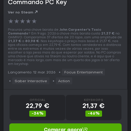
Commando PC Key
Ver no Steam
★
★
★
★
★
Procuras uma chave barata de
John Carpenter's Toxic
Commando
? Em 9 ago. 2026 a chave mais barata custa
21,37 €
na
GAMIVO. Comparamos 37 ofertas de 20 lojas, com uma amplitude de
21,37 €
a
80,98 €
. Nas keyshops o preço mais baixo é 21,37 €, nas
lojas oficiais começa em 22,79 €. Com tantos vendedores a distância
entre os extremos é muitas vezes de várias vezes, por isso
escolher a loja pesa mais do que esperar por saldos. No PC compras
uma chave que ativas na Steam ou noutro cliente, e é aqui que o
mercado é mais largo, com mais de um quarto dos jogos a ter oferta
em keyshop.
Lançamento: 12 mar. 2026
Focus Entertainment
Saber Interactive
Action
OFFICIAL
KEYSHOPS
22,79 €
21,37 €
-34%
-46%
Comprar agora