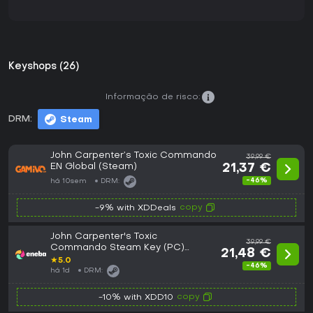
Keyshops (26)
Informação de risco:
DRM:
Steam
John Carpenter’s Toxic Commando
39,99 €
EN Global (Steam)
21,37 €
-46%
há 10sem
DRM:
copy
-9% with XDDeals
John Carpenter's Toxic
39,99 €
Commando Steam Key (PC)
21,48 €
GLOBAL
★
5.0
-46%
há 1d
DRM:
copy
-10% with XDD10