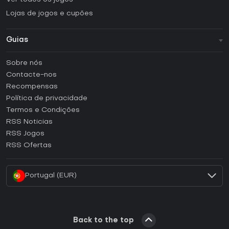
Lojas de jogos e cupões
Guias
FAQ
Sobre nós
Guias e tutoriais
Contacte-nos
Como ativar uma CD Key Steam?
Recompensas
Como ativar uma CD Key Epic Games?
Política de privacidade
Termos e Condições
Como ativar uma CD Key GOG?
RSS Noticias
Como ativar uma CD Key Ubisoft Connect?
RSS Jogos
Como ativar uma CD Key EA App?
RSS Ofertas
Como ativar uma CD Key Battle.net?
Portugal (EUR)
Back to the top