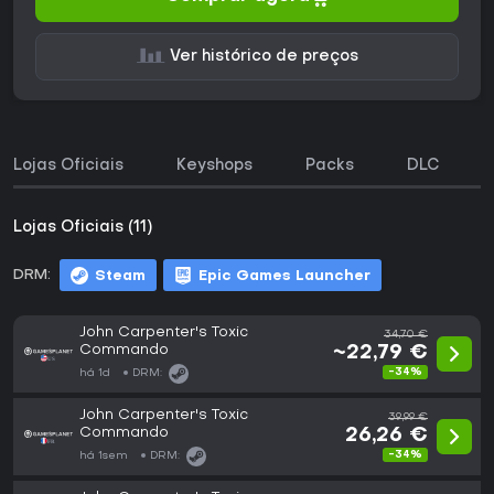
Ver histórico de preços
Lojas Oficiais
Keyshops
Packs
DLC
Lojas Oficiais (11)
DRM:
Steam
Epic Games Launcher
John Carpenter's Toxic
34,70 €
Commando
~22,79 €
-34%
há 1d
DRM:
John Carpenter's Toxic
39,99 €
Commando
26,26 €
-34%
há 1sem
DRM: