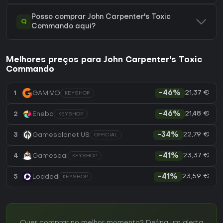
Posso comprar John Carpenter's Toxic
Q
Commando aqui?
Melhores preços para John Carpenter's Toxic
Commando
21,37 €
1
GAMIVO
-46%
KEYSHOP
21,48 €
2
Eneba
-46%
KEYSHOP
22,79 €
3
Gamesplanet US
-34%
OFFICIAL
23,37 €
4
Gameseal
-41%
KEYSHOP
23,59 €
5
Loaded
-41%
KEYSHOP
Quer comprar no melhor momento? Defina um alerta