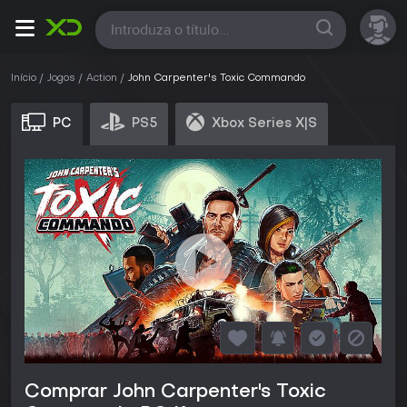
Todas
Início
Jogos
Action
John Carpenter's Toxic Commando
PC
PS5
Xbox Series X|S
Comprar John Carpenter's Toxic