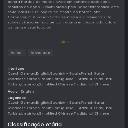
contra hordas de mortos-vivos em cenários caóticos e
repletos de ação. Desenvolvido pela Saber Interactive, este
título para PC se inspira no mestre do horror John
Carpenter, misturando tiroteios intensos a elementos de
sobrevivência em equipe contra uma entidade adoradora
de lama e seus lacaios.
Jogabilidade
+Mais
Em John Carpenter's Toxic Commando, o ciclo principal gira
em torno de combates em esquadrão, com até quatro
Action
Adventure
jogadores enfrentando ondas de inimigos infectados. Você
se arma com armas como pistolas e granadas, além de
poderes especiais para lidar com as enxurradas
Interface:
implacáveis. O jogo utiliza o Swarm Engine, que permite
Czech
German
English
Spanish - Spain
French
Italian
milhares de inimigos na tela, gerando situações de alta
Japanese
Korean
Polish
Portuguese - Brazil
Russian
Thai
pressão que exigem movimento constante e tiro preciso.
Turkish
Ukrainian
Simplified Chinese
Traditional Chinese
As mecânicas de equipe incluem reviver aliados caídos e
Áudio:
English
compartilhar recursos como munição para manter o grupo
Legendas:
vivo. Os mapas são semiabertos, com espaço para
Czech
German
English
Spanish - Spain
French
Italian
explorar veículos que trazem mobilidade e vantagens em
Japanese
Korean
Polish
Portuguese - Brazil
Russian
Thai
combate, como armas montadas ou ferramentas para
Turkish
Ukrainian
Simplified Chinese
Traditional Chinese
atravessar o terreno. Dificuldades mais altas pedem
abordagens estratégicas, como buscar pontos de interesse
Classificação etária
em vez de correr direto aos objetivos.