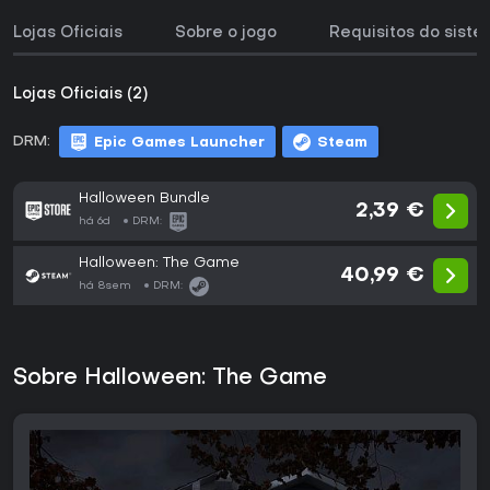
Lojas Oficiais
Sobre o jogo
Requisitos do sist
Lojas Oficiais (2)
DRM:
Epic Games Launcher
Steam
Halloween Bundle
2,39 €
há 6d
DRM:
Halloween: The Game
40,99 €
há 8sem
DRM:
Sobre Halloween: The Game