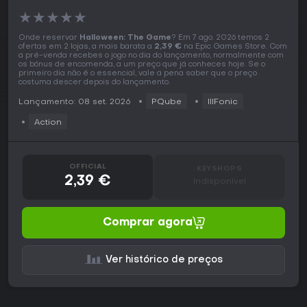
★
★
★
★
★
Onde reservar
Halloween: The Game
? Em 7 ago. 2026 temos 2
ofertas em 2 lojas, a mais barata a
2,39 €
na Epic Games Store. Com
a pré-venda recebes o jogo no dia do lançamento, normalmente com
os bónus de encomenda, a um preço que já conheces hoje. Se o
primeiro dia não é o essencial, vale a pena saber que o preço
costuma descer depois do lançamento.
Lançamento: 08 set. 2026
PQube
IllFonic
Action
OFFICIAL
KEYSHOPS
2,39 €
Indisponível
Comprar agora
Ver histórico de preços