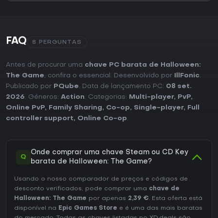
FAQ
8 PERGUNTAS
Antes de procurar uma
chave PC barata de Halloween:
The Game
, confira o essencial. Desenvolvido por
IllFonic
.
Publicado por
PQube
. Data de lançamento PC:
08 set.
2026
. Géneros:
Action
. Categorias:
Multi-player
,
PvP
,
Online PvP
,
Family Sharing
,
Co-op
,
Single-player
,
Full
controller support
,
Online Co-op
.
Onde comprar uma chave Steam ou CD Key
Q
barata de Halloween: The Game?
Usando o nosso comparador de preços e códigos de
desconto verificados, pode comprar uma
chave de
Halloween: The Game
por apenas
2,39 €
. Esta oferta está
disponível na
Epic Games Store
e é uma das mais baratas