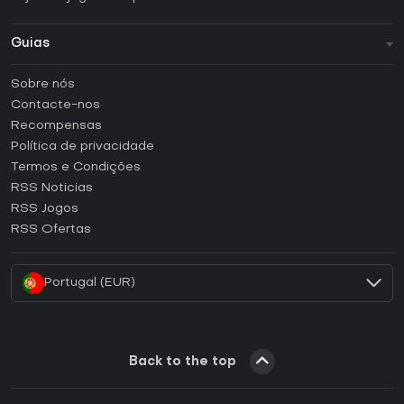
Guias
FAQ
Sobre nós
Guias e tutoriais
Contacte-nos
Como ativar uma CD Key Steam?
Recompensas
Como ativar uma CD Key Epic Games?
Política de privacidade
Termos e Condições
Como ativar uma CD Key GOG?
RSS Noticias
Como ativar uma CD Key Ubisoft Connect?
RSS Jogos
Como ativar uma CD Key EA App?
RSS Ofertas
Como ativar uma CD Key Battle.net?
Portugal (EUR)
Back to the top