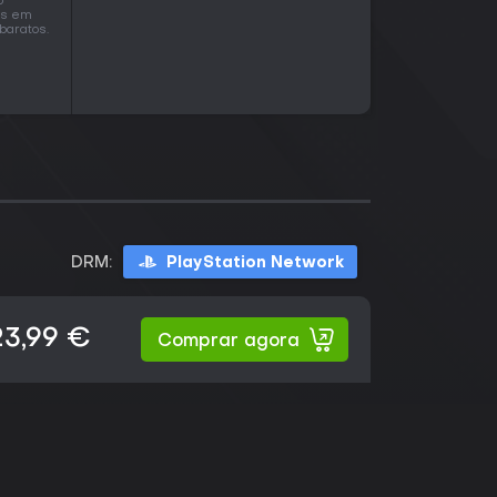
o
os em
baratos.
DRM:
PlayStation Network
23,99 €
Comprar agora