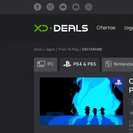
Ofertas
Jog
Início
Jogos
Free To Play
DELTARUNE
PC
PS4 & PS5
Nintendo
O
23
qu