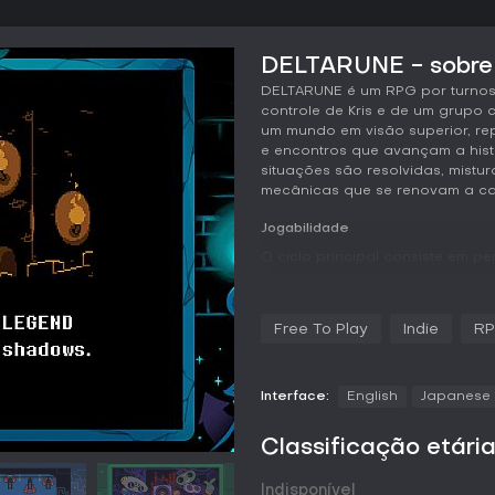
DELTARUNE - sobre 
DELTARUNE é um RPG por turnos
controle de Kris e de um grupo
um mundo em visão superior, re
e encontros que avançam a hist
situações são resolvidas, mistu
mecânicas que se renovam a ca
Jogabilidade
O ciclo principal consiste em p
É possível explorar diferentes 
coletar itens e interagir com u
outros já conhecidos. O desloc
Free To Play
Indie
R
possível correr e realizar pequ
Os combates acontecem em enco
formato por turnos. A cada roda
Interface:
English
Japanese
usar itens, poupar ou defender. 
com cada inimigo, incentivando s
Classificação etári
Durante o turno adversário, elem
de padrões de projéteis, aumen
Indisponível
Com o tempo, novos membros se