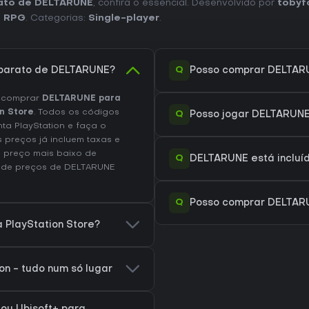
rato de DELTARUNE
, confira o essencial. Desenvolvido por
tobyf
Vale a Pena Jogar?
,
RPG
. Categorias:
Single-player
.
DELTARUNE atrai quem busca RPG
construção de personagens, hum
integração de bullet hell e as 
recompensam quem pensa antes
Q
 barato de DELTARUNE?
Posso comprar DELTARU
episódicos e expansões gratuita
capítulos, com mais conteúdo po
e comprar
DELTARUNE para
A recepção destaca a trilha so
n Store
. Todos os códigos
Q
Posso jogar DELTARUNE
narrativa como pontos fortes. A
ta PlayStation e faça o
que incorporam elementos de a
 preços já incluem taxas e
coesa e em expansão nos conso
 preço mais baixo de
Q
DELTARUNE está incluíd
exploração, quebra-cabeças e
o de preços de DELTARUNE
seu gosto, o jogo oferece um p
Q
Posso comprar DELTAR
 PlayStation Store?
n - tudo num só lugar