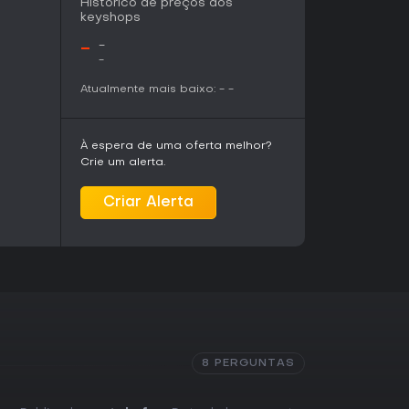
Histórico de preços dos
 diferente de sua contraparte paralela,
keyshops
conflitos ao lado de arquétipos de
ador cria um avatar inicial que logo dá lugar
-
-
duzindo o grupo por eventos que exploram temas
-
rbítrio. O diálogo e as interações são o
Atualmente mais baixo:
-
-
, com humor e momentos marcantes surgindo do
te as regras e os habitantes do mundo. Os
À espera de uma oferta melhor?
forma natural ao ambiente, exigindo
Crie um alerta.
 ritmo equilibra momentos mais tranquilos entre
da tensão conforme os capítulos avançam.
Criar Alerta
os juntos em 2025, enquanto o capítulo 5
em junho de 2026. Os capítulos seguintes
 serão distribuídos gratuitamente para quem já
s corrigiram problemas de estabilidade,
 de continuidade nas versões de PS4 e PS5,
no hardware atual. Não há eventos sazonais ou
8 PERGUNTAS
orte se concentra na conclusão do arco
 meio de atualizações gratuitas regulares.