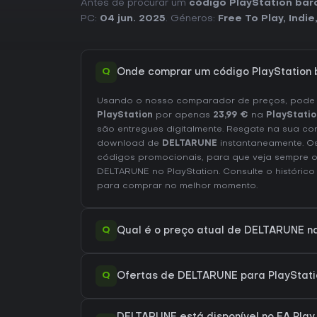
Antes de procurar um
código PlayStation ba
PC:
04 jun. 2025
. Géneros:
Free To Play
,
Indie
Q
Onde comprar um código PlayStation
Usando o nosso comparador de preços, pod
PlayStation
por apenas
23,99 €
na
PlayStatio
são entregues digitalmente. Resgate na sua con
download de
DELTARUNE
instantaneamente. Os
códigos promocionais, para que veja sempre o
DELTARUNE no
PlayStation
. Consulte o
históric
para comprar no melhor momento.
Q
Qual é o preço atual de DELTARUNE na
Q
Ofertas de DELTARUNE para PlayStatio