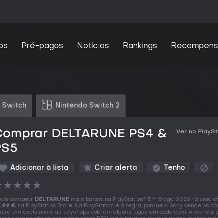
os
Pré-pagos
Notícias
Rankings
Recompens
 Switch
Nintendo Switch 2
Comprar DELTARUNE PS4 &
Ver no PlaySt
PS5
Adicionar à lista
Criar alerta
Tenho
★
★
★
★
★
nde comprar
DELTARUNE
mais barato na PlayStation? Em 8 ago. 2026 há uma of
,99 €
na PlayStation Store. Na PlayStation é a regra, porque a Sony vende os có
ase em exclusivo e as keyshops cobrem alguns jogos em cada cem. A via real 