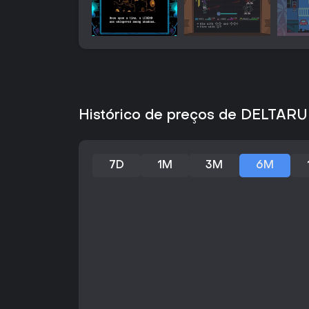
Histórico de preços de DELTAR
7D
1M
3M
6M