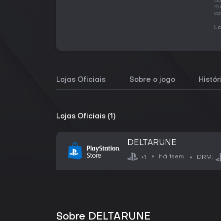
ba
me
ca
La
Lojas Oficiais
Sobre o jogo
Histó
Lojas Oficiais (1)
DELTARUNE
há 1sem
+1
DRM:
Sobre DELTARUNE