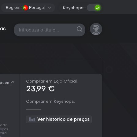
Region:
Portugal
Keyshops:
Todas as plataformas
as
Comprar em Loja Oficial:
ation
23,99 €
Comprar em Keyshops:
Ver histórico de preços
erta,
digos
para