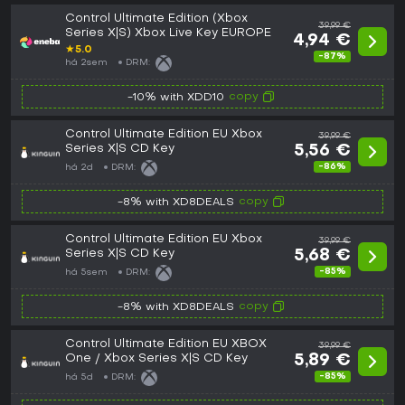
Control Ultimate Edition (Xbox
39,99 €
Series X|S) Xbox Live Key EUROPE
4,94 €
★
5.0
-87%
há 2sem
DRM:
copy
-10% with XDD10
Control Ultimate Edition EU Xbox
39,99 €
Series X|S CD Key
5,56 €
-86%
há 2d
DRM:
copy
-8% with XD8DEALS
Control Ultimate Edition EU Xbox
39,99 €
Series X|S CD Key
5,68 €
-85%
há 5sem
DRM:
copy
-8% with XD8DEALS
Control Ultimate Edition EU XBOX
39,99 €
One / Xbox Series X|S CD Key
5,89 €
-85%
há 5d
DRM: