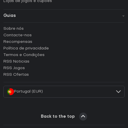
Lojas de jogos e cupões
Guias
FAQ
Sobre nós
Guias e tutoriais
Contacte-nos
Como ativar uma CD Key Steam?
Recompensas
Como ativar uma CD Key Epic Games?
Política de privacidade
Termos e Condições
Como ativar uma CD Key GOG?
RSS Noticias
Como ativar uma CD Key Ubisoft Connect?
RSS Jogos
Como ativar uma CD Key EA App?
RSS Ofertas
Como ativar uma CD Key Battle.net?
Portugal (EUR)
Back to the top