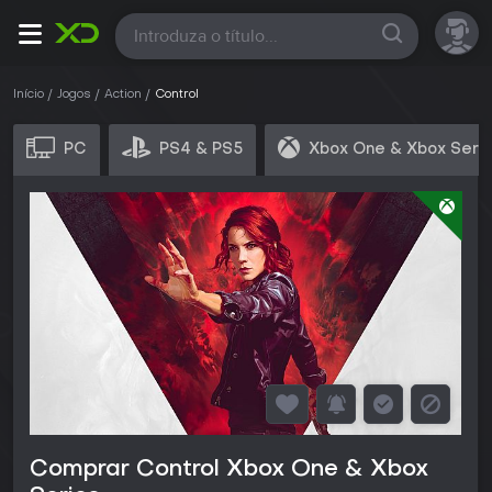
Todas
Início
Jogos
Action
Control
PC
PS4 & PS5
Xbox One & Xbox Seri
Comprar Control Xbox One & Xbox