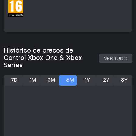
ameaças.
Modos de jogo
Control é uma experiência single-player centrada na
campanha principal, sem componentes multiplayer. O modo
principal acompanha a jornada de Jesse pela história,
mesclando sequências de ação, exploração e resolução
de puzzles no Oldest House.
Histórico de preços de
As expansões enriquecem o gameplay: The Foundation traz
áreas subterrâneas do bureau com mecânicas envolvendo
Control Xbox One & Xbox
VER TUDO
itens alterados e fenômenos astrais, enquanto AWE liga ao
Series
universo de Alan Wake da Remedy, com elementos
crossover e novos tipos de inimigos.
7D
1M
3M
6M
1Y
2Y
3Y
Story and World
A narrativa gira em torno da busca de Jesse pelo irmão,
enquanto ela desvenda os segredos do bureau. O Federal
Bureau of Control lida com eventos paranormais, e o Oldest
House funciona como uma sede brutalista mutável, repleta
de experimentos estranhos. Aliados como agentes do
bureau oferecem contexto via diálogos e documentos,
revelando um mundo de altered world events e objects of
power.