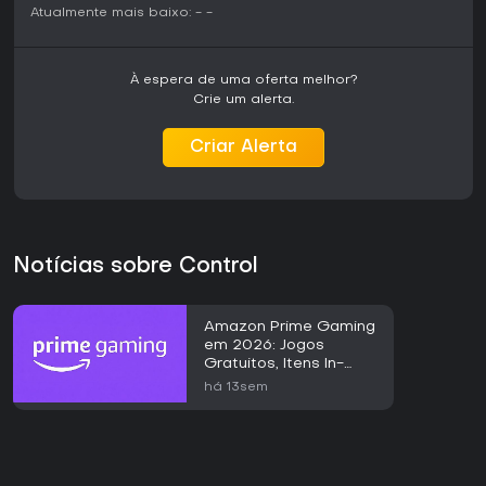
Atualmente mais baixo:
-
-
À espera de uma oferta melhor?
Crie um alerta.
Criar Alerta
Notícias sobre Control
Amazon Prime Gaming
em 2026: Jogos
Gratuitos, Itens In-
Game e Guia de
há 13sem
Acesso