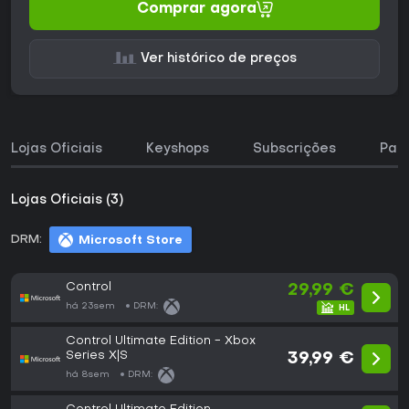
Comprar agora
Ver histórico de preços
Lojas Oficiais
Keyshops
Subscrições
Pac
Lojas Oficiais (3)
DRM:
Microsoft Store
Control
29,99 €
há 23sem
DRM:
Control Ultimate Edition - Xbox
Series X|S
39,99 €
há 8sem
DRM: