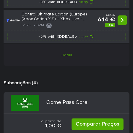
copy
-8% with XD8DEALS
Control Ultimate Edition (Europe)
6,54 €
(Xbox Series X|S) - Xbox Live -
6,14 €
Digital Key
-6%
há 2h
DRM:
copy
-6% with XDDEALS6
+Mais
Subscrições (4)
Game Pass Core
a partir de
Comparar Preços
1,00 €