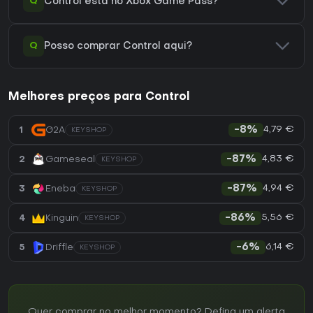
Q
Control está no Xbox Game Pass?
Q
Posso comprar Control aqui?
Melhores preços para Control
4,79 €
1
G2A
-8%
KEYSHOP
4,83 €
2
Gameseal
-87%
KEYSHOP
4,94 €
3
Eneba
-87%
KEYSHOP
5,56 €
4
Kinguin
-86%
KEYSHOP
6,14 €
5
Driffle
-6%
KEYSHOP
Quer comprar no melhor momento? Defina um alerta