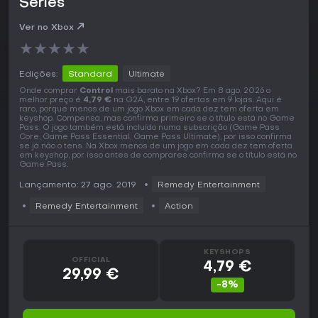
Series
Ver no Xbox
★
★
★
★
★
Edições:
Standard
Ultimate
Onde comprar
Control
mais barato na Xbox? Em 8 ago. 2026 o
melhor preço é
4,79 €
na G2A, entre 19 ofertas em 9 lojas. Aqui é
raro, porque menos de um jogo Xbox em cada dez tem oferta em
keyshop. Compensa, mas confirma primeiro se o título está no Game
Pass. O jogo também está incluído numa subscrição (Game Pass
Core, Game Pass Essential, Game Pass Ultimate), por isso confirma
se já não o tens. Na Xbox menos de um jogo em cada dez tem oferta
em keyshop, por isso antes de comprares confirma se o título está no
Game Pass.
Lançamento: 27 ago. 2019
Remedy Entertainment
Remedy Entertainment
Action
KEYSHOPS
OFFICIAL
4,79 €
29,99 €
-8%