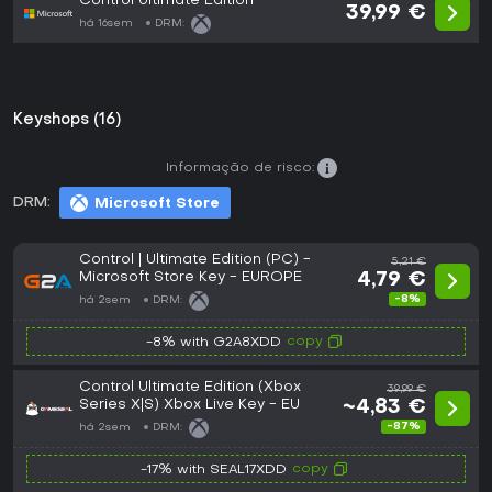
Control Ultimate Edition
39,99 €
há 16sem
DRM:
Keyshops (16)
Informação de risco:
DRM:
Microsoft Store
Control | Ultimate Edition (PC) -
5,21 €
Microsoft Store Key - EUROPE
4,79 €
-8%
há 2sem
DRM:
copy
-8% with G2A8XDD
Control Ultimate Edition (Xbox
39,99 €
Series X|S) Xbox Live Key - EU
~4,83 €
-87%
há 2sem
DRM:
copy
-17% with SEAL17XDD