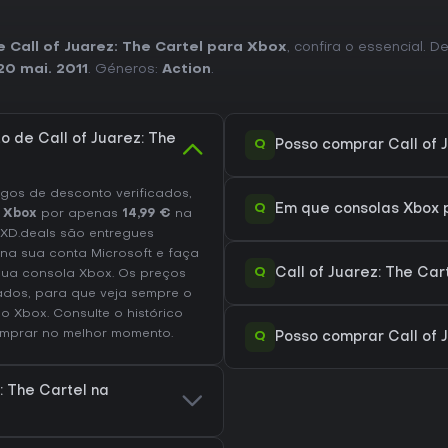
e Call of Juarez: The Cartel para Xbox
, confira o essencial. 
20 mai. 2011
. Géneros:
Action
.
o de Call of Juarez: The
Q
Posso comprar Call of 
os de desconto verificados,
Q
Em que consolas Xbox p
a Xbox
por apenas
14,99 €
na
 XD.deals são entregues
 na sua conta Microsoft e faça
Q
Call of Juarez: The Ca
ua consola Xbox. Os preços
ados, para que veja sempre o
 no
Xbox
. Consulte o
histórico
mprar no melhor momento.
Q
Posso comprar Call of 
: The Cartel na