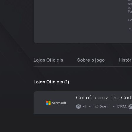
An
mu
te
Pa
La
Lojas Oficiais
Sobre o jogo
Histó
Lojas Oficiais (1)
Call of Juarez: The Cart
há 5sem
+1
DRM: