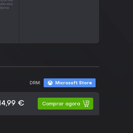
ição sai
cada dez
o Game
DRM:
Microsoft Store
14,99 €
Comprar agora