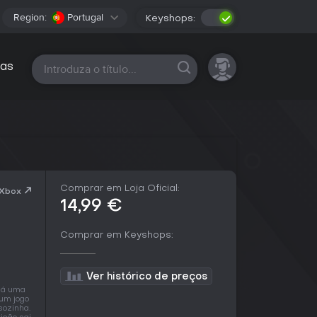
Region:
Portugal
Keyshops:
Todas as plataformas
as
Comprar em Loja Oficial:
 Xbox
14,99 €
Comprar em Keyshops:
Ver histórico de preços
há uma
 um jogo
sozinha.