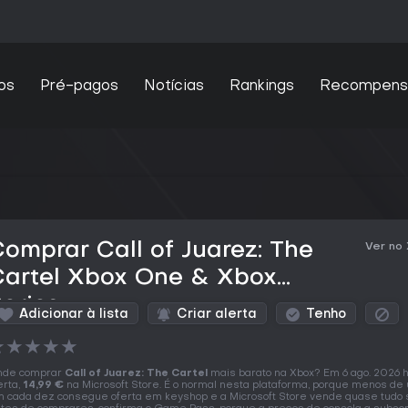
os
Pré-pagos
Notícias
Rankings
Recompens
omprar Call of Juarez: The
Ver no
Cartel Xbox One & Xbox
eries
Adicionar à lista
Criar alerta
Tenho
★
★
★
★
★
nde comprar
Call of Juarez: The Cartel
mais barato na Xbox? Em 6 ago. 2026 
erta,
14,99 €
na Microsoft Store. É o normal nesta plataforma, porque menos de
 cada dez consegue oferta em keyshop e a Microsoft Store vende quase tudo 