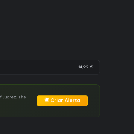
14,99 €
 Juarez: The
Criar Alerta