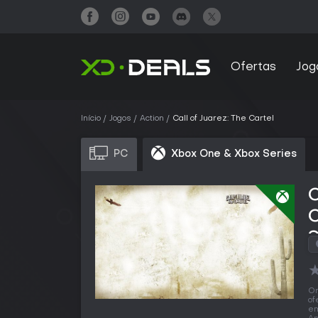
Ofertas
Jog
Início
Jogos
Action
Call of Juarez: The Cartel
PC
Xbox One & Xbox Series
C
S
O
of
em