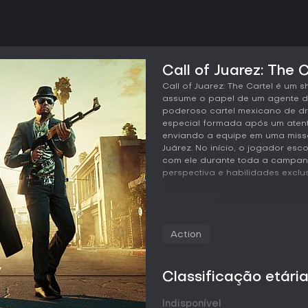
Call of Juarez: The 
Call of Juarez: The Cartel é um
assume o papel de um agente d
poderoso cartel mexicano de dr
especial formada após um aten
enviando a equipe em uma missã
Juárez. No início, o jogador es
com ele durante toda a campan
perspectiva e habilidades exclus
Jogabilidade
O ciclo principal consiste em mis
exploração e trechos ocasionai
Action
fortes, preferências de armas e
da história. O arsenal inclui div
espingardas e metralhadoras, 
Classificação etári
antes de cada missão e novas 
Um dos sistemas mais marcante
Indisponível