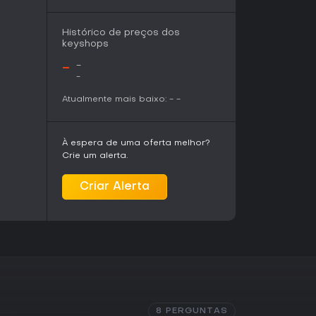
erna do faroeste, transferindo o foco da série
nflitos contemporâneos na fronteira e
Histórico de preços dos
a percorre ambientes urbanos e regiões mais
keyshops
to da tensão na investigação.
-
-
 motivações e histórias de fundo distintas que
-
os das missões. Repetir a campanha com outro
rnativas dos mesmos eventos, sem alterar a
Atualmente mais baixo:
-
-
À espera de uma oferta melhor?
 principalmente quem gosta de shooters
Crie um alerta.
métricos e temas de confronto entre forças da
ema de agendas secretas adiciona uma camada
Criar Alerta
, diferenciando-o de campanhas cooperativas
mite jogar o título no Xbox One e no Xbox
écnica moderna ou conteúdo contínuo pode
quanto fãs das entradas anteriores da série ou
 podem valorizar as mecânicas únicas, apesar
das pela comunidade. O jogo oferece um loop
dicionais ou elementos de live service.
8 PERGUNTAS