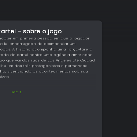
Cartel - sobre o jogo
 shooter em primeira pessoa em que o jogador
a lei encarregado de desmantelar um
ogas. A história acompanha uma força-tarefa
tado do cartel contra uma agência americana,
o que vai das ruas de Los Angeles até Ciudad
colhe um dos três protagonistas e permanece
ha, vivenciando os acontecimentos sob sua
ivas.
+Mais
sões lineares que misturam tiroteios,
s de veículos. Cada protagonista possui pontos
 objetivos pessoais que influenciam o desenrolar
ersas armas modernas, como pistolas, rifles,
com loadouts que podem ser personalizados
a
opções liberadas conforme o progresso.
s são as agendas secretas atribuídas a cada