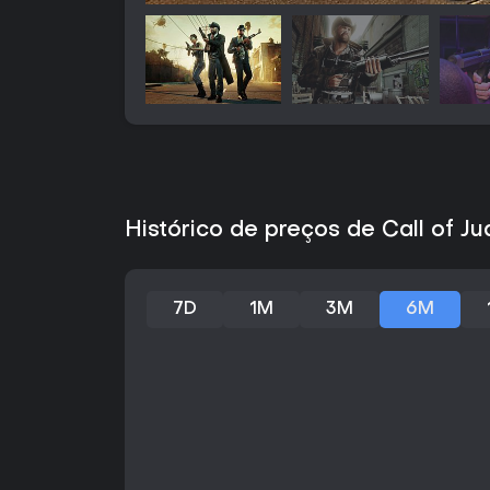
Histórico de preços de Call of J
7D
1M
3M
6M