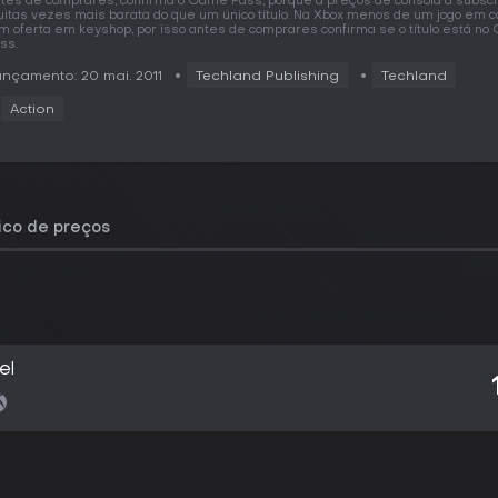
tes de comprares, confirma o Game Pass, porque a preços de consola a subscr
itas vezes mais barata do que um único título. Na Xbox menos de um jogo em 
m oferta em keyshop, por isso antes de comprares confirma se o título está n
ss.
nçamento: 20 mai. 2011
Techland Publishing
Techland
Action
rico de preços
el