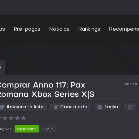
os
Pré-pagos
Notícias
Rankings
Recompens
S
omprar Anno 117: Pax
Ver no
Romana Xbox Series X|S
Adicionar à lista
Criar alerta
Tenho
★
★
★
★
★
ições:
Standard
Gold