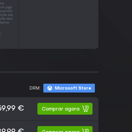
uma
 um jogo
sozinha.
ição sai
cada dez
o Game
DRM:
Microsoft Store
59,99 €
Comprar agora