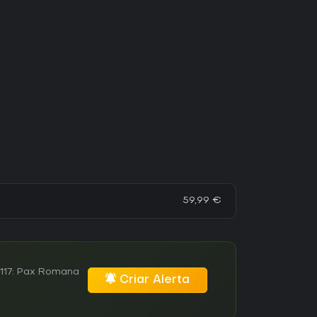
59,99 €
 117: Pax Romana
Criar Alerta