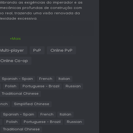
ilibrando as exigências do imperador e as
ina mecânicas profundas de construção com
po real, trazendo uma visão renovada da
exidade excessiva.
o principal gira em torno da construção e
+Mais
rsas províncias romanas. Você começa
gerenciando recursos e negociando
Multi-player
PvP
Online PvP
nomia próspera. Equilibrar as necessidades da
a e entretenimento, é essencial, pois cidadãos
Online Co-op
ação. A expansão ocorre por meio de exploração
égias econômicas, alianças diplomáticas ou o uso
tas.
Spanish - Spain
French
Italian
e de descobertas que libera novas tecnologias
Polish
Portuguese - Brazil
Russian
efesa. Os combates envolvem batalhas
Traditional Chinese
 adicionando profundidade tática. Você também
stumes locais, como respeitar tradições celtas
ench
Simplified Chinese
 romanos, o que influencia bônus de
o a deuses em cada ilha.
Spanish - Spain
French
Italian
Polish
Portuguese - Brazil
Russian
le-player e multiplayer online, exigindo
Traditional Chinese