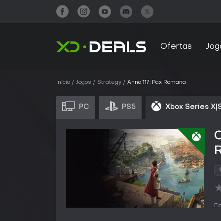
Ofertas
Jog
Início
Jogos
Strategy
Anno 117: Pax Romana
PC
PS5
Xbox Series X|
C
Ed