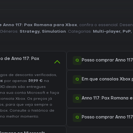
de Anno 117: Pax Romana para Xbox
, confira o essencial. Dese
 Géneros:
Strategy
,
Simulation
. Categorias:
Multi-player
,
PvP
,
o de Anno 117: Pax
Q
Posso comprar Anno 117
os de desconto verificados,
Q
Em que consolas Xbox p
ox
por apenas
59,99 €
na
 XD.deals são entregues
 na sua conta Microsoft e faça
Q
Anno 117: Pax Romana 
onsola Xbox. Os preços já
os, para que veja sempre o
Xbox
. Consulte o
histórico de
no melhor momento.
Q
Posso comprar Anno 11