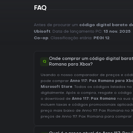
FAQ
Antes de procurar um
código digital barato 
Ubisoft
. Data de lançamento PC:
13 nov. 2025
.
Co-op
. Classificação etária:
PEGI 12
.
Onde comprar um código digital barat
Q
Romana para Xbox?
Usando o nosso comparador de preços e códig
pode comprar
Anno 117: Pax Romana para Xb
Microsoft Store
. Todos os códigos listados no
digitalmente. Após a compra, resgate o código
o download de
Anno 117: Pax Romana
na sua c
incluem taxas e códigos promocionais aplicad
preço mais baixo de Anno 117: Pax Romana no
preços de Anno 117: Pax Romana
para comprar 