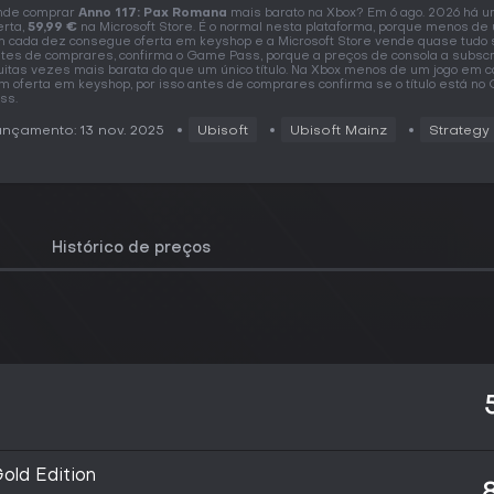
nde comprar
Anno 117: Pax Romana
mais barato na Xbox? Em 6 ago. 2026 há 
erta,
59,99 €
na Microsoft Store. É o normal nesta plataforma, porque menos de
 cada dez consegue oferta em keyshop e a Microsoft Store vende quase tudo 
tes de comprares, confirma o Game Pass, porque a preços de consola a subscr
itas vezes mais barata do que um único título. Na Xbox menos de um jogo em 
m oferta em keyshop, por isso antes de comprares confirma se o título está n
ss.
nçamento: 13 nov. 2025
Ubisoft
Ubisoft Mainz
Strategy
Histórico de preços
old Edition