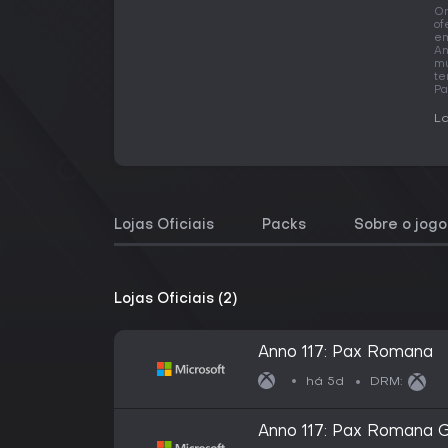
O
of
em
An
mu
te
Pa
La
Lojas Oficiais
Packs
Sobre o jogo
Lojas Oficiais (2)
Anno 117: Pax Romana
há 5d
DRM:
Anno 117: Pax Romana G