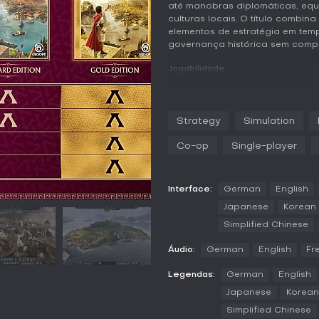
até manobras diplomáticas, equ
culturas locais. O título comb
elementos de estratégia em tem
governança histórica sem compl
Jogabilidade
Em Anno 117: Pax Romana, o cicl
otimização de cidades em dive
desenvolvendo assentamentos, 
Strategy
Simulation
mercadorias para criar uma eco
população, como moradia, comid
Co-op
Single-player
insatisfeitos podem gerar agit
e influência, permitindo estrat
de forças militares para conquis
Interface:
German
English
As mecânicas incluem uma árvor
Japanese
Korean
e melhorias para produção e d
Simplified Chinese
terrestres e confrontos navais,
decide sobre a integração de co
Áudio:
German
English
Fr
em Albion ou impor os costumes
jogabilidade vindos da adoraçã
Legendas:
German
English
Modos de Jogo
Japanese
Korean
O jogo oferece experiências sing
Simplified Chinese