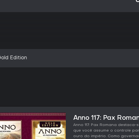
old Edition
Anno 117: Pax Roman
Anno 117: Pax Romana destaca-
que você assume o controle par
ouro do império. Como governa