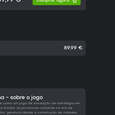
89,99 €
Comprar agora
89,99 €
a - sobre o jogo
se como um jogo de simulação de estratégia em
a moldar as províncias romanas na era de
dor, gerencia desde a construção de cidades