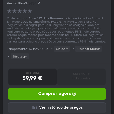
Ver no PlayStation
★
★
★
★
★
Onde comprar
Anno 117: Pax Romana
mais barato na PlayStation?
Em 9 ago. 2026 há uma oferta,
59,99 €
na PlayStation Store. Na
PlayStation é a regra, porque a Sony vende os códigos quase em
exclusivo e as keyshops cobrem alguns jogos em cada cem. A via
real para baixar o preço são os carregamentos PSN mais baratos,
porque pagas menos pelo mesmo saldo na PS Store. Na PlayStation
as keyshops cobrem apenas alguns jogos em cada cem, por isso a
via real para baixar o preço são os carregamentos PSN mais baratos.
Lançamento: 13 nov. 2025
Ubisoft
Ubisoft Mainz
Strategy
OFFICIAL
KEYSHOPS
59,99 €
Indisponível
Comprar agora
Ver histórico de preços