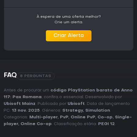
fãs do gênero em busca de algo novo.
À espera de uma oferta melhor?
Crie um alerta.
Criar Alerta
FAQ
8 PERGUNTAS
Antes de procurar um
código PlayStation barato de Anno
117: Pax Romana
, confira o essencial. Desenvolvido por
Ubisoft Mainz
. Publicado por
Ubisoft
. Data de lançamento
PC:
13 nov. 2025
. Géneros:
Strategy
,
Simulation
.
Categorias:
Multi-player
,
PvP
,
Online PvP
,
Co-op
,
Single-
player
,
Online Co-op
. Classificação etária:
PEGI 12
.