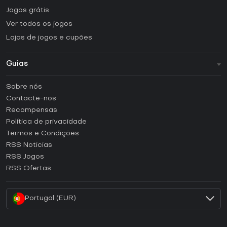
Jogos grátis
Ver todos os jogos
Lojas de jogos e cupões
Guias
FAQ
Sobre nós
Guias e tutoriais
Contacte-nos
Como ativar uma CD Key Steam?
Recompensas
Como ativar uma CD Key Epic Games?
Política de privacidade
Termos e Condições
Como ativar uma CD Key GOG?
RSS Noticias
Como ativar uma CD Key Ubisoft Connect?
RSS Jogos
Como ativar uma CD Key EA App?
RSS Ofertas
Como ativar uma CD Key Battle.net?
Portugal (EUR)