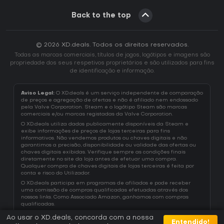
Back to the top
© 2026 XD.deals. Todos os direitos reservados.
Todas as marcas comerciais, títulos de jogos, logótipos e imagens são
propriedade dos seus respetivos proprietários e são utilizados para fins
de identificação e informação.
Aviso Legal:
O XD.deals é um serviço independente de comparação
de preços e agregação de ofertas e não é afiliado nem endossado
pela Valve Corporation. Steam e o logótipo Steam são marcas
comerciais e/ou marcas registadas da Valve Corporation.
O XD.deals utiliza dados publicamente disponíveis da Steam e
exibe informações de preços de lojas terceiras para fins
informativos. Não vendemos produtos ou chaves digitais e não
garantimos a precisão, disponibilidade ou validade das ofertas ou
chaves digitais exibidas. Verifique sempre as condições finais
diretamente no site da loja antes de efetuar uma compra.
Qualquer compra de chaves digitais de lojas terceiras é feita por
conta e risco do Utilizador.
O XD.deals participa em programas de afiliados e pode receber
uma comissão de compras qualificadas efetuadas através dos
nossos links. Como Associado Amazon, ganhamos com compras
qualificadas.
Ao usar o XD.deals, concorda com a nossa
Entendido!