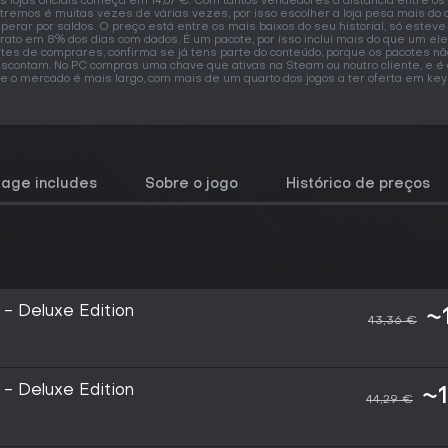
s lojas oficiais começa em 14,67 €. Com tantos vendedores a distância entre os
tremos é muitas vezes de várias vezes, por isso escolher a loja pesa mais do
perar por saldos. O preço está entre os mais baixos do seu historial, só estev
rato em 8% dos dias com dados. É um pacote, por isso inclui mais do que um el
tes de comprares, confirma se já tens parte do conteúdo, porque os pacotes nã
scontam. No PC compras uma chave que ativas na Steam ou noutro cliente, e é 
e o mercado é mais largo, com mais de um quarto dos jogos a ter oferta em key
kage includes
Sobre o jogo
Histórico de preços
 - Deluxe Edition
~
43,36 €
 - Deluxe Edition
~
44,29 €