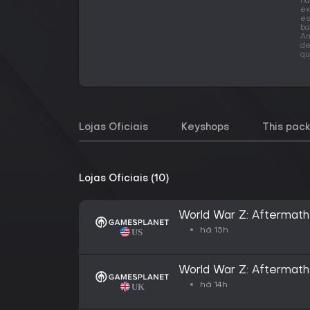
na
ex
es
ba
An
de
qu
Lojas Oficiais
Keyshops
This pac
Lojas Oficiais (10)
World War Z: Aftermath
há 15h
World War Z: Aftermath
há 14h