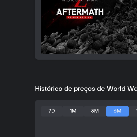
Histórico de preços de World War
7D
1M
3M
6M