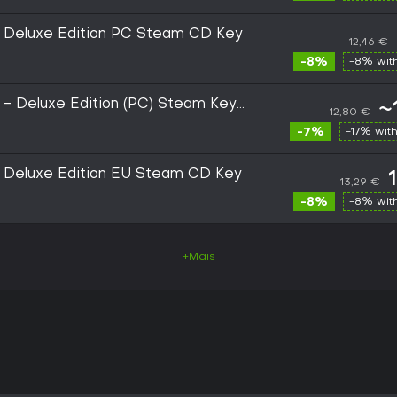
h Deluxe Edition PC Steam CD Key
12,46 €
-8%
-8% wit
 - Deluxe Edition (PC) Steam Key
~
12,80 €
-7%
-17% wit
h Deluxe Edition EU Steam CD Key
13,29 €
-8%
-8% wit
+Mais