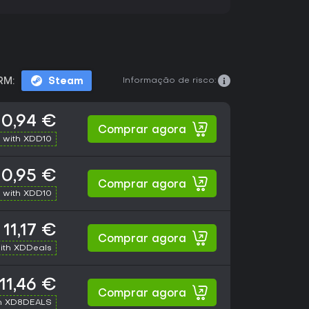
Informação de risco:
RM:
Steam
10,94 €
Comprar agora
 with XDD10
10,95 €
Comprar agora
 with XDD10
11,17 €
Comprar agora
ith XDDeals
11,46 €
Comprar agora
h XD8DEALS