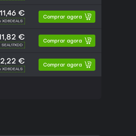
11,46 €
Comprar agora
h XD8DEALS
11,82 €
Comprar agora
h SEAL17XDD
12,22 €
Comprar agora
h XD8DEALS