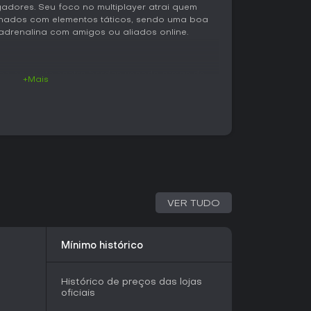
dores. Seu foco no multiplayer atrai quem
nados com elementos táticos, sendo uma boa
drenalina com amigos ou aliados online.
 no combate contra hordas usando armas de
+Mais
se gerenciam recursos limitados, como kits
res montam armadilhas e lidam com desafios
ue causam dano ou poços em chamas que
as. Há também a opção de visão em primeira
 embora traga limitações na pontaria. O
el importante, com ferramentas como foices
pidos e cura durante sequências de mortes, ou
nte contra zumbis em chamas. Enxames
visibilidade, exigindo o uso rápido de
a eliminá-los antes que dominem o grupo.
VER TUDO
damental, já que fogo amigo pode ocorrer com
stumam alertar uns aos outros no meio do caos.
Mínimo histórico
situações frustrantes, como zumbis puxando
abeças integrados às fases, como derreter
hamas ou restaurar redes elétricas puxando
Histórico de preços das lojas
io e exigem esforço coletivo para serem
oficiais