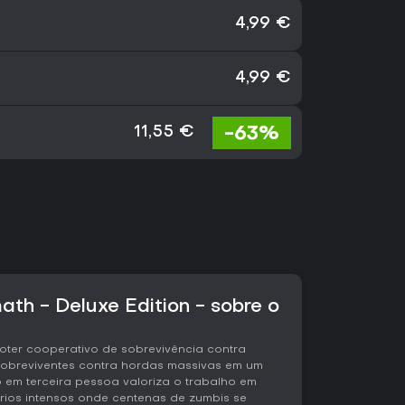
4,99 €
4,99 €
-63%
11,55 €
ath - Deluxe Edition - sobre o
oter cooperativo de sobrevivência contra
sobreviventes contra hordas massivas em um
 em terceira pessoa valoriza o trabalho em
rios intensos onde centenas de zumbis se