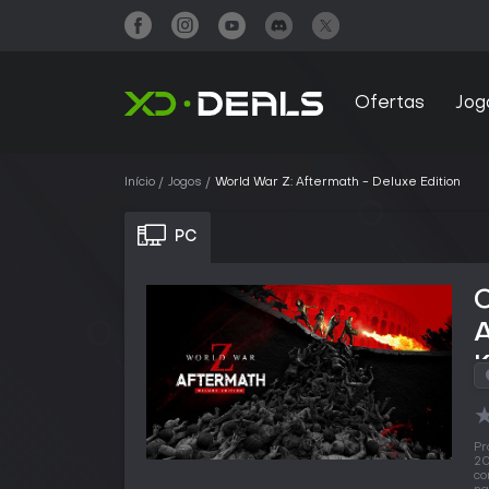
Ofertas
Jog
Início
Jogos
World War Z: Aftermath - Deluxe Edition
PC
A
Pr
20
co