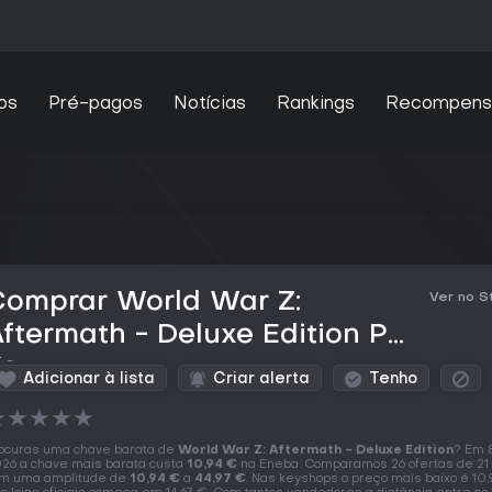
os
Pré-pagos
Notícias
Rankings
Recompens
Comprar World War Z:
Ver no 
ftermath - Deluxe Edition PC
Key
Adicionar à lista
Criar alerta
Tenho
★
★
★
★
★
ocuras uma chave barata de
World War Z: Aftermath - Deluxe Edition
? Em 8
26 a chave mais barata custa
10,94 €
na Eneba. Comparamos 26 ofertas de 21 l
m uma amplitude de
10,94 €
a
44,97 €
. Nas keyshops o preço mais baixo é 10,