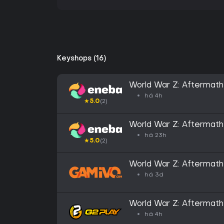
Keyshops (16)
World War Z: Aftermath
GLOBAL
há 4h
★
5.0
(2)
World War Z: Aftermath
EUROPE
há 23h
★
5.0
(2)
World War Z: Aftermath
há 3d
World War Z: Aftermat
há 4h