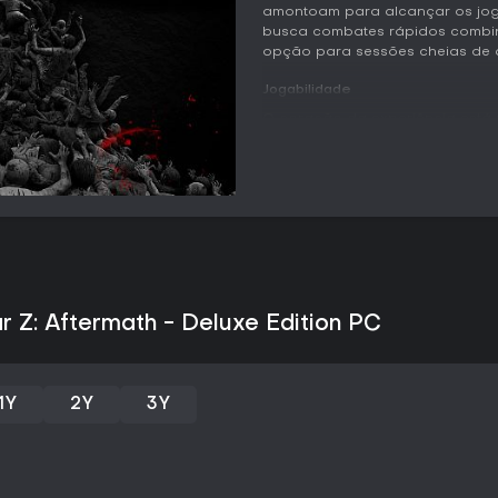
amontoam para alcançar os joga
busca combates rápidos combi
opção para sessões cheias de a
Jogabilidade
O coração da experiência está
fogo e corpo a corpo, enquanto 
médicos e granadas. Os jogado
do ambiente, como nevascas q
podem mudar o rumo das batalh
pessoa, que aumenta a imersão,
combate corpo a corpo tem pap
duplas que permitem ataques rá
um machado de incêndio eficie
aleatórios de ratos trazem impre
explosivos ou lança-chamas par
 Z: Aftermath - Deluxe Edition PC
A coordenação da equipe é fun
facilidade e os personagens co
Melhorias de qualidade evitam 
1Y
2Y
3Y
jogadores de bordas. Quebra-c
portas congeladas com lança-c
alavancas, interrompem o tirote
resolvidos sob pressão.