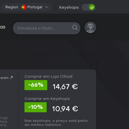
Region:
Portugal
Keyshops:
Todas as plataformas
as
Comprar em Loja Oficial:
Steam
-66%
14,67 €
Comprar em Keyshops:
-10%
10,94 €
 ago.
Nas keyshops, o preço está perto
ojas,
do mínimo histórico.
94 €,