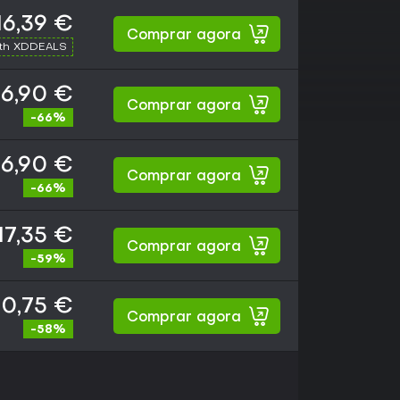
16,39 €
Comprar agora
ith XDDEALS
16,90 €
Comprar agora
-66%
16,90 €
Comprar agora
-66%
17,35 €
Comprar agora
-59%
0,75 €
Comprar agora
-58%