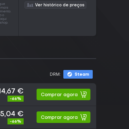
 que
Ver histórico de preços
e mais
emento.
o o
aqui
shop.
DRM:
Steam
14,67 €
Comprar agora
-66%
15,04 €
Comprar agora
-66%