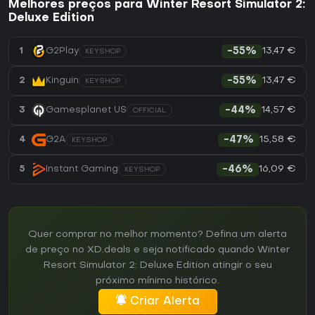
Melhores preços para Winter Resort Simulator 2:
Deluxe Edition
13,47 €
1
G2Play
-55%
KEYSHOP
13,47 €
2
Kinguin
-55%
KEYSHOP
14,57 €
3
Gamesplanet US
-44%
OFFICIAL
15,58 €
4
G2A
-47%
KEYSHOP
16,09 €
5
Instant Gaming
-46%
KEYSHOP
Quer comprar no melhor momento? Defina um alerta
de preço no XD.deals e seja notificado quando Winter
Resort Simulator 2: Deluxe Edition atingir o seu
próximo mínimo histórico.
Criar Alerta