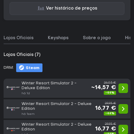
Ver histórico de preços
Lojas Oficiais
Keyshops
Sobre o jogo
His
Lojas Oficiais (7)
DRM:
Steam
Winter Resort Simulator 2 -
26,03 €
~14,57 €
Deluxe Edition
-44%
há 1d
Winter Resort Simulator 2 - Deluxe
29,95 €
16,77 €
Edition
-44%
há 1sem
Winter Resort Simulator 2 - Deluxe
29,95 €
16,77 €
Edition