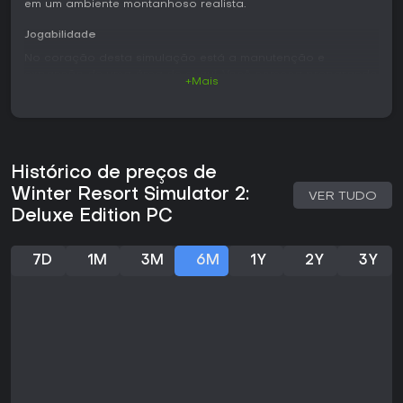
em um ambiente montanhoso realista.
Jogabilidade
No coração desta simulação está a manutenção e
expansão de uma área de esqui. Você começa preparando
+Mais
as pistas com veículos especializados como snowcats,
incluindo modelos como o PistenBully 100 e o PistenBully
600 Level Red, nas configurações com guincho e solo.
Essas máquinas permitem modelar o terreno com um
sistema de neve em alta resolução que se comporta de
Histórico de preços de
forma realista, reagindo a mudanças climáticas e ao uso.
Winter Resort Simulator 2:
VER TUDO
Além do trabalho nas pistas, você gerencia operações de
Deluxe Edition PC
teleféricos com equipamentos licenciados, como diferentes
chairlifts D-Line e gôndolas, além de um sistema de
gôndola tricable. Um editor de mundo no jogo permite
7D
1M
3M
6M
1Y
2Y
3Y
alterar o mapa, adicionando novos teleféricos ou
remodelando pistas, para total controle criativo sobre o
layout da estação. A gestão econômica é essencial, com
ajustes de preços e satisfação dos hóspedes impactando
diretamente sua renda e popularidade.
As tarefas diárias incluem posicionar canhões de neve
como o TR-10 para produção artificial, transportar
suprimentos com SUVs ou picapes e lidar com um ambiente