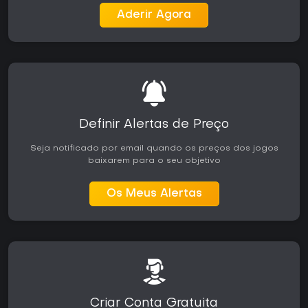
O suporte contínuo via DLCs gratuitos e pagos, como a
Aderir Agora
adição Skischanze ou o TechnoAlpin Snow Expert Pack,
mantém o conteúdo fresco. Se você gosta de manuseio
detalhado de veículos e construção em ambiente invernal,
vale o investimento, embora possa parecer repetitivo para
quem busca ação constante. Entusiastas de simulação vão
adorar, especialmente no multiplayer com amigos.
Definir Alertas de Preço
Seja notificado por email quando os preços dos jogos
baixarem para o seu objetivo
Os Meus Alertas
Criar Conta Gratuita