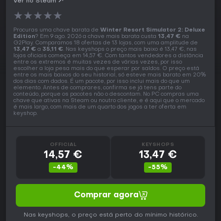
Ver no Steam
★
★
★
★
★
Procuras uma chave barata de
Winter Resort Simulator 2: Deluxe
Edition
? Em 9 ago. 2026 a chave mais barata custa
13,47 €
na
G2Play. Comparamos 18 ofertas de 13 lojas, com uma amplitude de
13,47 €
a
35,11 €
. Nas keyshops o preço mais baixo é 13,47 €, nas
lojas oficiais começa em 14,57 €. Com tantos vendedores a distância
entre os extremos é muitas vezes de várias vezes, por isso
escolher a loja pesa mais do que esperar por saldos. O preço está
entre os mais baixos do seu historial, só esteve mais barato em 20%
dos dias com dados. É um pacote, por isso inclui mais do que um
elemento. Antes de comprares, confirma se já tens parte do
conteúdo, porque os pacotes não o descontam. No PC compras uma
chave que ativas na Steam ou noutro cliente, e é aqui que o mercado
é mais largo, com mais de um quarto dos jogos a ter oferta em
keyshop.
OFFICIAL
KEYSHOPS
14,57 €
13,47 €
-44%
-55%
Comprar agora
Nas keyshops, o preço está perto do mínimo histórico.