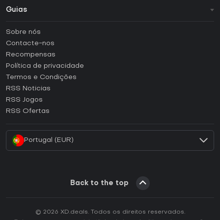
Guias
FAQ
Sobre nós
Guias e tutoriais
Contacte-nos
Como ativar uma CD Key Steam?
Recompensas
Como ativar uma CD Key Epic Games?
Política de privacidade
Termos e Condições
Como ativar uma CD Key GOG?
RSS Noticias
Como ativar uma CD Key Ubisoft Connect?
RSS Jogos
Como ativar uma CD Key EA App?
RSS Ofertas
Como ativar uma CD Key Battle.net?
Portugal (EUR)
Back to the top
© 2026 XD.deals. Todos os direitos reservados.