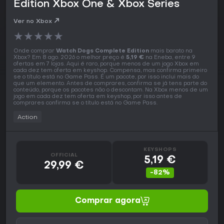
Edition Xbox One & Xbox Series
Ver no Xbox
★
★
★
★
★
Onde comprar
Watch Dogs Complete Edition
mais barato na
Xbox? Em 8 ago. 2026 o melhor preço é
5,19 €
na Eneba, entre 9
ofertas em 7 lojas. Aqui é raro, porque menos de um jogo Xbox em
cada dez tem oferta em keyshop. Compensa, mas confirma primeiro
se o título está no Game Pass. É um pacote, por isso inclui mais do
que um elemento. Antes de comprares, confirma se já tens parte do
conteúdo, porque os pacotes não o descontam. Na Xbox menos de um
jogo em cada dez tem oferta em keyshop, por isso antes de
comprares confirma se o título está no Game Pass.
Action
KEYSHOPS
OFFICIAL
5,19 €
29,99 €
-82%
Comprar agora