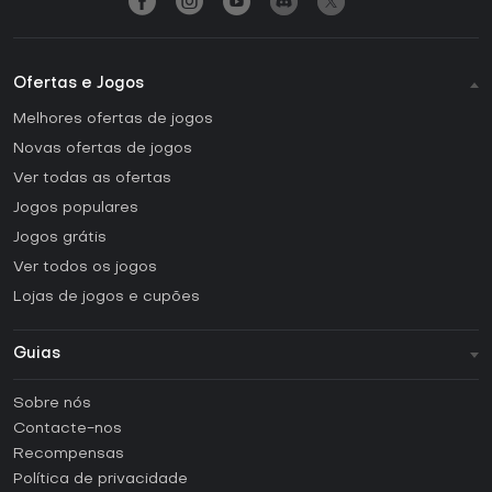
Ofertas e Jogos
Melhores ofertas de jogos
Novas ofertas de jogos
Ver todas as ofertas
Jogos populares
Jogos grátis
Ver todos os jogos
Lojas de jogos e cupões
Guias
FAQ
Sobre nós
Guias e tutoriais
Contacte-nos
Como ativar uma CD Key Steam?
Recompensas
Como ativar uma CD Key Epic Games?
Política de privacidade