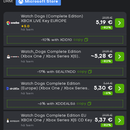
DRM:
Microsoft Store
Watch Dogs (Complete Edition)
29,99 €
XBOX LIVE Key EUROPE
5,19 €
★
5.0
-82%
há 1sem
copy
-10% with XDD10
Watch_Dogs Complete Edition
29,99 €
~5,28 €
(Xbox One / Xbox Series X|S)
Xbox Live Key - EU
-82%
há 1sem
copy
-17% with SEAL17XDD
Watch Dogs Complete Edition
5,64 €
5,30 €
(Europe) (Xbox One / Xbox Series
X|S) - Xbox Live - Digital Key
-6%
há 1sem
copy
-6% with XDDEALS6
Watch Dogs Complete Edition EU
29,99 €
5,37 €
XBOX One / Xbox Series X|S CD Key
-82%
há 1sem