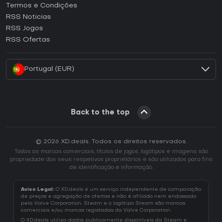
Termos e Condições
Como ativar uma CD Key GOG?
RSS Noticias
Como ativar uma CD Key Ubisoft Connect?
RSS Jogos
Como ativar uma CD Key EA App?
RSS Ofertas
Como ativar uma CD Key Battle.net?
Portugal (EUR)
Back to the top
© 2026 XD.deals. Todos os direitos reservados.
Todas as marcas comerciais, títulos de jogos, logótipos e imagens são
propriedade dos seus respetivos proprietários e são utilizados para fins
de identificação e informação.
Aviso Legal:
O XD.deals é um serviço independente de comparação
de preços e agregação de ofertas e não é afiliado nem endossado
pela Valve Corporation. Steam e o logótipo Steam são marcas
comerciais e/ou marcas registadas da Valve Corporation.
O XD.deals utiliza dados publicamente disponíveis da Steam e