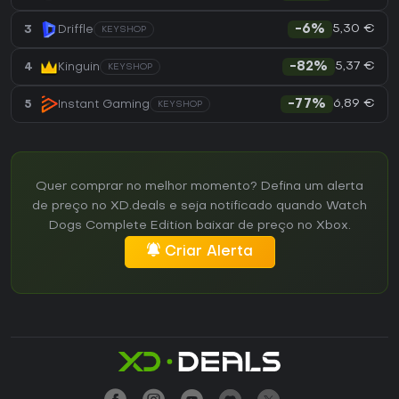
5,30 €
3
Driffle
-6%
KEYSHOP
5,37 €
4
Kinguin
-82%
KEYSHOP
6,89 €
5
Instant Gaming
-77%
KEYSHOP
Quer comprar no melhor momento? Defina um alerta
de preço no XD.deals e seja notificado quando Watch
Dogs Complete Edition baixar de preço no Xbox.
Criar Alerta