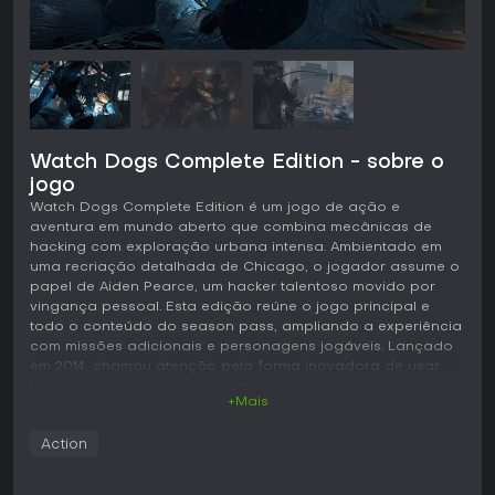
Watch Dogs Complete Edition - sobre o
jogo
Watch Dogs Complete Edition é um jogo de ação e
aventura em mundo aberto que combina mecânicas de
hacking com exploração urbana intensa. Ambientado em
uma recriação detalhada de Chicago, o jogador assume o
papel de Aiden Pearce, um hacker talentoso movido por
vingança pessoal. Esta edição reúne o jogo principal e
todo o conteúdo do season pass, ampliando a experiência
com missões adicionais e personagens jogáveis. Lançado
em 2014, chamou atenção pela forma inovadora de usar
tecnologia no gameplay, permitindo manipular o ambiente
+Mais
da cidade de maneiras criativas.
Jogabilidade
Action
O núcleo de Watch Dogs gira em torno do hacking como
mecânica central, com Aiden usando seu smartphone para