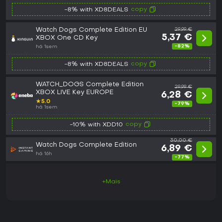
copy
-8% with XD8DEALS
Watch Dogs Complete Edition EU
29,99 €
5,37 €
XBOX One CD Key
-82%
há 1sem
copy
-8% with XD8DEALS
WATCH_DOGS Complete Edition
29,99 €
XBOX LIVE Key EUROPE
6,28 €
★
5.0
-79%
há 1sem
copy
-10% with XDD10
30,00 €
Watch Dogs Complete Edition
6,89 €
há 16h
-77%
+Mais