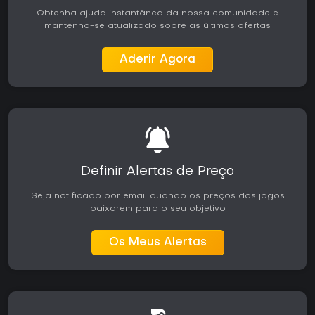
e pela variedade de classes. O formato de pacote oferece
Obtenha ajuda instantânea da nossa comunidade e
acesso a toda a série por um preço menor do que a
mantenha-se atualizado sobre as últimas ofertas
compra individual. Funciona melhor em grupos que jogam
com frequência ou para jogadores que se adaptam bem
ao matchmaking público.
Aderir Agora
Definir Alertas de Preço
Seja notificado por email quando os preços dos jogos
baixarem para o seu objetivo
Os Meus Alertas