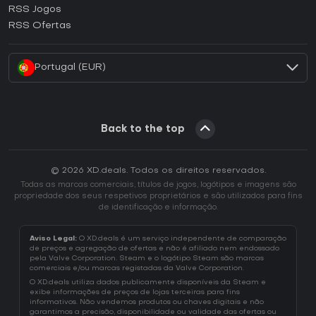
RSS Jogos
Como ativar uma CD Key EA App?
RSS Ofertas
Como ativar uma CD Key Battle.net?
Portugal (EUR)
Back to the top
© 2026 XD.deals. Todos os direitos reservados.
Todas as marcas comerciais, títulos de jogos, logótipos e imagens são
propriedade dos seus respetivos proprietários e são utilizados para fins
de identificação e informação.
Aviso Legal:
O XD.deals é um serviço independente de comparação
de preços e agregação de ofertas e não é afiliado nem endossado
pela Valve Corporation. Steam e o logótipo Steam são marcas
comerciais e/ou marcas registadas da Valve Corporation.
O XD.deals utiliza dados publicamente disponíveis da Steam e
exibe informações de preços de lojas terceiras para fins
informativos. Não vendemos produtos ou chaves digitais e não
garantimos a precisão, disponibilidade ou validade das ofertas ou