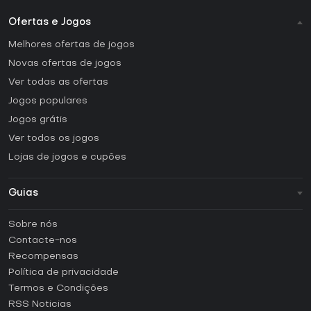
Ofertas e Jogos
Melhores ofertas de jogos
Novas ofertas de jogos
Ver todas as ofertas
Jogos populares
Jogos grátis
Ver todos os jogos
Lojas de jogos e cupões
Guias
FAQ
Sobre nós
Guias e tutoriais
Contacte-nos
Como ativar uma CD Key Steam?
Recompensas
Como ativar uma CD Key Epic Games?
Política de privacidade
Termos e Condições
Como ativar uma CD Key GOG?
RSS Noticias
Como ativar uma CD Key Ubisoft Connect?