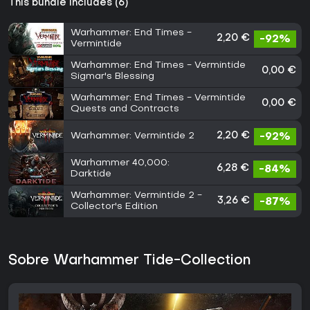
This bundle includes (6)
Warhammer: End Times -
2,20 €
-92%
Vermintide
Warhammer: End Times - Vermintide
0,00 €
Sigmar's Blessing
Warhammer: End Times - Vermintide
0,00 €
Quests and Contracts
Warhammer: Vermintide 2
2,20 €
-92%
Warhammer 40,000:
6,28 €
-84%
Darktide
Warhammer: Vermintide 2 -
3,26 €
-87%
Collector's Edition
Sobre Warhammer Tide-Collection