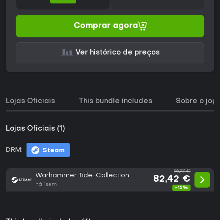
Comprar agora
Ver histórico de preços
Lojas Oficiais
This bundle includes
Sobre o jog
Lojas Oficiais (1)
DRM:
Steam
96,97 €
Warhammer Tide-Collection
82,42 €
há 1sem
-15%