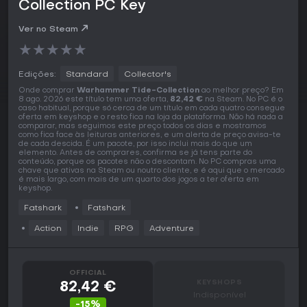
Collection PC Key
Ver no Steam
★
★
★
★
★
Edições:
Standard
Collector's
Onde comprar
Warhammer Tide-Collection
ao melhor preço? Em
8 ago. 2026 este título tem uma oferta,
82,42 €
na Steam. No PC é o
caso habitual, porque só cerca de um título em cada quatro consegue
oferta em keyshop e o resto fica na loja da plataforma. Não há nada a
comparar, mas seguimos este preço todos os dias e mostramos
como fica face às leituras anteriores, e um alerta de preço avisa-te
de cada descida. É um pacote, por isso inclui mais do que um
elemento. Antes de comprares, confirma se já tens parte do
conteúdo, porque os pacotes não o descontam. No PC compras uma
chave que ativas na Steam ou noutro cliente, e é aqui que o mercado
é mais largo, com mais de um quarto dos jogos a ter oferta em
keyshop.
Fatshark
Fatshark
Action
Indie
RPG
Adventure
OFFICIAL
KEYSHOPS
82,42 €
Indisponível
-15%