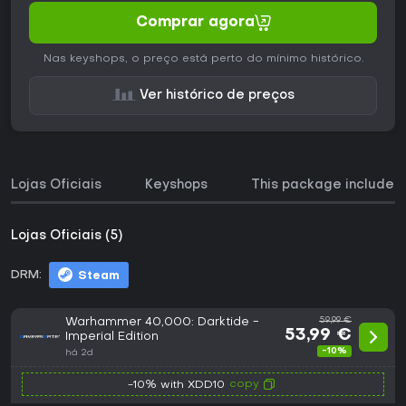
Comprar agora
Nas keyshops, o preço está perto do mínimo histórico.
Ver histórico de preços
Lojas Oficiais
Keyshops
This package includes
Lojas Oficiais (5)
DRM:
Steam
Warhammer 40,000: Darktide -
59,99 €
53,99 €
Imperial Edition
-10%
há 2d
copy
-10% with XDD10