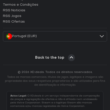
Termos e Condições
Como ativar uma CD Key GOG?
RSS Noticias
Como ativar uma CD Key Ubisoft Connect?
RSS Jogos
Como ativar uma CD Key EA App?
RSS Ofertas
Como ativar uma CD Key Battle.net?
Portugal (EUR)
Back to the top
© 2026 XD.deals. Todos os direitos reservados.
Todas as marcas comerciais, títulos de jogos, logótipos e imagens são
propriedade dos seus respetivos proprietários e são utilizados para fins
de identificação e informação.
Aviso Legal:
O XD.deals é um serviço independente de comparação
de preços e agregação de ofertas e não é afiliado nem endossado
pela Valve Corporation. Steam e o logótipo Steam são marcas
comerciais e/ou marcas registadas da Valve Corporation.