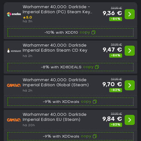
Warhammer 40,000: Darktide -
59,99 €
Imperial Edition (PC) Steam Key
9,36 €
GLOBAL
★
5.0
-84%
há 3h
copy
-10% with XDD10
Warhammer 40,000: Darktide
59,99 €
9,47 €
Imperial Edition Steam CD Key
-84%
há 2h
copy
-8% with XD8DEALS
Warhammer 40,000: Darktide
59,99 €
9,70 €
Imperial Edition Global (Steam)
-83%
há 2h
copy
-9% with XDDeals
Warhammer 40,000: Darktide
59,99 €
9,84 €
Imperial Edition EU (Steam)
-83%
há 20h
copy
-9% with XDDeals