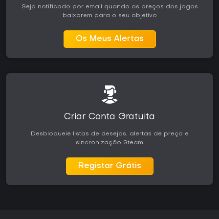
Seja notificado por email quando os preços dos jogos
pontos em sites agregadores, elogiando o combate
baixarem para o seu objetivo
visceral e criticando sistemas de progressão do
lançamento que desde então foram bastante aprimorados.
Os Meus Alertas
O suporte contínuo por meio de reformulações de classes,
reworks de armas e novos tipos de missão demonstra o
investimento contínuo dos desenvolvedores. Quem busca
uma experiência narrativa puramente single-player ou um
gameplay mais casual e leve pode achar o foco em
coordenação em equipe e repetição de missões menos
atraente. Para fãs do universo Warhammer 40,000 e da
ação cooperativa tensa, a versão atual oferece um loop
polido e envolvente, especialmente quando jogado com
Criar Conta Gratuita
amigos ou por meio da ferramenta de busca de grupo.
Desbloqueie listas de desejos, alertas de preço e
sincronização Steam
Registar Grátis