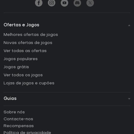
Ofertas e Jogos
Melhores ofertas de jogos
Novas ofertas de jogos
Ver todas as ofertas
Jogos populares
Jogos grátis
Ver todos os jogos
Lojas de jogos e cupões
Guias
FAQ
Sobre nós
Guias e tutoriais
Contacte-nos
Como ativar uma CD Key Steam?
Recompensas
Como ativar uma CD Key Epic Games?
Política de privacidade