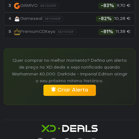
9,70 €
3
GAMIVO
-83%
KEYSHOP
10,28 €
4
Gameseal
-82%
KEYSHOP
11,38 €
5
PremiumCDKeys
-81%
KEYSHOP
Quer comprar no melhor momento? Defina um alerta
de preço no XD.deals e seja notificado quando
Warhammer 40,000: Darktide - Imperial Edition atingir
o seu próximo mínimo histórico.
Criar Alerta