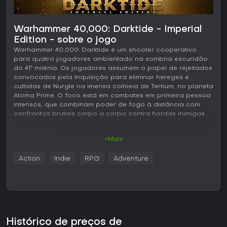
Warhammer 40,000: Darktide - Imperial
Edition - sobre o jogo
Warhammer 40,000: Darktide é um shooter cooperativo
para quatro jogadores ambientado na sombria escuridão
do 41º milênio. Os jogadores assumem o papel de rejeitados
convocados pela Inquisição para eliminar hereges e
cultistas de Nurgle na imensa colmeia de Tertium, no planeta
Atoma Prime. O foco está em combates em primeira pessoa
intensos, que combinam poder de fogo à distância com
confrontos brutais corpo a corpo contra hordas inimigas.
Jogabilidade
+Mais
O ciclo principal consiste em missões baseadas em
objetivos dentro de um mundo compartilhado repleto de
Action
Indie
RPG
Adventure
ambientes urbanos densos. Cada partida exige
coordenação da equipe para avançar entre ondas de
inimigos enquanto cumpre tarefas específicas, como
garantir áreas, ativar máquinas ou extrair recursos vitais. O
combate valoriza posicionamento e gerenciamento de
recursos, com um sistema de resistência que funciona
como uma camada de escudo regenerável, absorvendo
Histórico de preços de
dano antes de afetar a vida. A stamina controla bloqueios,