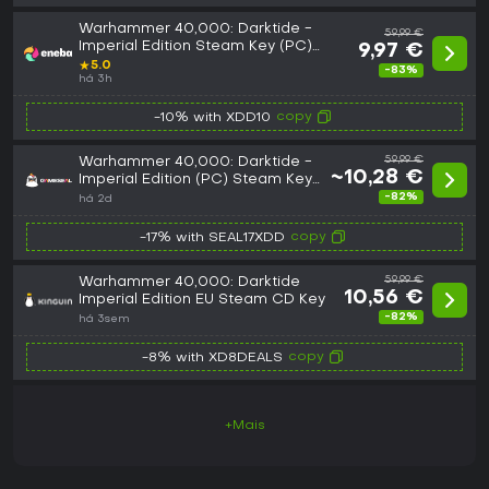
Warhammer 40,000: Darktide -
59,99 €
Imperial Edition Steam Key (PC)
9,97 €
EUROPE
★
5.0
-83%
há 3h
copy
-10% with XDD10
Warhammer 40,000: Darktide -
59,99 €
~10,28 €
Imperial Edition (PC) Steam Key
- GLOBAL
-82%
há 2d
copy
-17% with SEAL17XDD
Warhammer 40,000: Darktide
59,99 €
10,56 €
Imperial Edition EU Steam CD Key
-82%
há 3sem
copy
-8% with XD8DEALS
+Mais