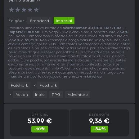
Ver no Steam
★
★
★
★
★
Edições:
Standard
Imperial
Procuras uma chave barata de
Warhammer 40,000: Darktide -
Imperial Edition
? Em 6 ago. 2026 a chave mais barata custa
9,36 €
na Eneba. Comparamos 19 ofertas de 13 lojas, com uma amplitude de
9,36 €
a
61,92 €
. Nas keyshops o preço mais baixo é 9,36 €, nas lojas
oficiais começa em 53,99 €. Com tantos vendedores a distância entre
os extremos é muitas vezes de várias vezes, por isso escolher a loja
pesa mais do que esperar por saldos. O preço está entre os mais
baixos do seu historial, só esteve mais barato em 3% dos dias com
dados. É um pacote, por isso inclui mais do que um elemento. Antes
de comprares, confirma se já tens parte do conteúdo, porque os
pacotes não o descontam. No PC compras uma chave que ativas na
Steam ou noutro cliente, e é aqui que o mercado é mais largo, com
mais de um quarto dos jogos a ter oferta em keyshop.
Fatshark
Fatshark
Action
Indie
RPG
Adventure
OFFICIAL
KEYSHOPS
53,99 €
9,36 €
-10%
-84%