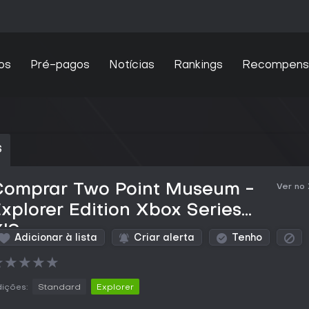
os
Pré-pagos
Notícias
Rankings
Recompens
S
Comprar Two Point Museum -
Ver no
xplorer Edition Xbox Series
X|S
Adicionar à lista
Criar alerta
Tenho
★
★
★
★
★
ições:
Standard
Explorer