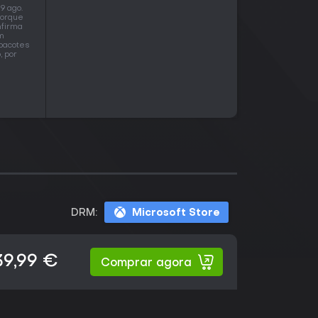
9 ago.
porque
nfirma
um
 pacotes
 por
DRM:
Microsoft Store
39,99 €
Comprar agora