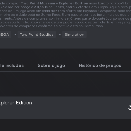
nde comprar
Two Point Museum - Explorer Edition
mais barato na Xbox? Em 
26 o melhor preço é
30,13 €
na Eneba, entre 7 ofertas em 7 lojas. Aqui é raro, 
nos de um jogo Xbox em cada dez tem oferta em keyshop. Compensa, mas co
imeiro se o título está no Game Pass. É um pacote, por isso inclui mais do que 
emento. Antes de comprares, confirma se já tens parte do conteúdo, porque os
o o descontam. Na Xbox menos de um jogo em cada dez tem oferta em keyshop,
so antes de comprares confirma se o título está no Game Pass.
SEGA
Two Point Studios
Simulation
le includes
Sobre o jogo
Histórico de preços
lorer Edition