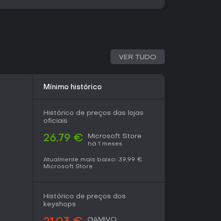
tra uma sequência de museus principais, cada
s. Três museus temporários oferecem missões
limitado, testando habilidades específicas de
sível construir sem restrições em espaços
mo frequência de crimes e condições iniciais.
VER TUDO
 libera novas categorias de peças e opções
as partidas para completar o acervo e
Mínimo histórico
s distintos com mais de cem pontos de
Histórico de preços das lojas
cedidas trazem artefatos de seis tipos
oficiais
gorias, totalizando mais de duzentos itens
hado em um álbum de figurinhas, e cada peça
Microsoft Store
26,79 €
 operação do museu.
há 1 meses
cal de expedição exclusivo, um baú de reposição
Atualmente mais baixo:
39,99 €
Microsoft Store
ação após viagens difíceis, Kudosh inicial, uma
 imediata e elementos decorativos temáticos
eas de bilheteria.
Histórico de preços dos
keyshops
ara quem gosta de simulações de gestão
GAMIVO