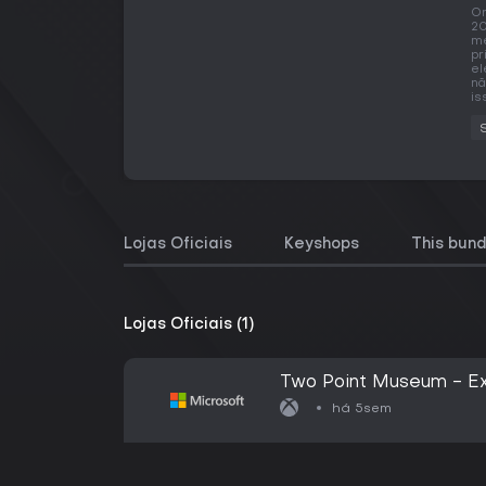
O
20
me
pr
el
nã
is
Lojas Oficiais
Keyshops
This bund
Lojas Oficiais (1)
Two Point Museum - Exp
há 5sem