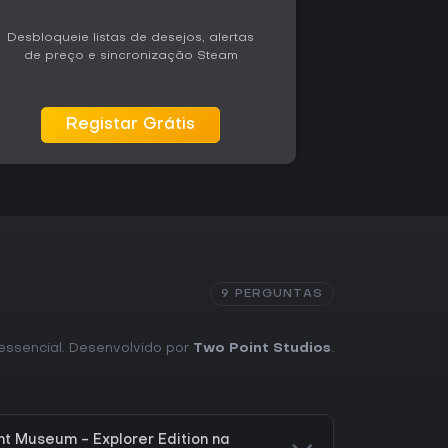
Desbloqueie listas de desejos, alertas
de preço e sincronização Steam
Registar Grátis
9 PERGUNTAS
o essencial. Desenvolvido por
Two Point Studios
.
t Museum - Explorer Edition na