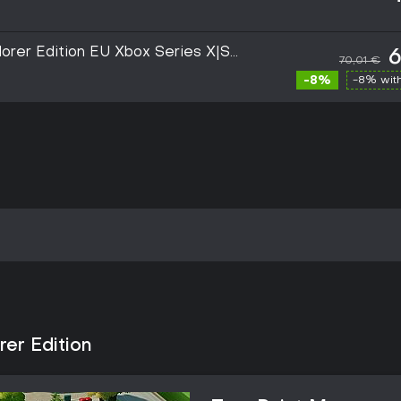
rer Edition EU Xbox Series X|S
6
70,01 €
-8%
-8% wit
er Edition