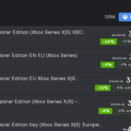
DRM:
orer Edition (Xbox Series X|S) XBOX
39,99 €
-24%
-10%
rer Edition EN EU (Xbox Series)
34,90 €
-9%
-9% w
rer Edition EU Xbox Series X|S
3
39,99 €
-12%
-8% wit
lorer Edition (Xbox Series X/S) -
39,99 €
PE
-8%
-8% wi
rer Edition Key (Xbox Series X|S): Europe
~4