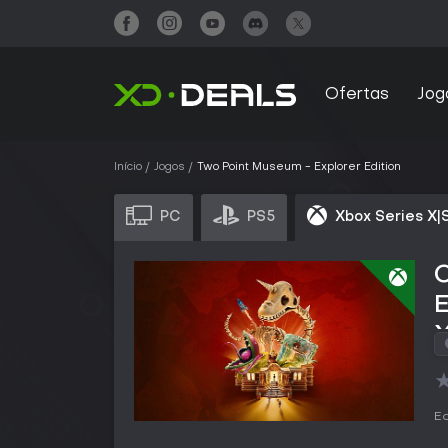
Ofertas
Jog
Início
Jogos
Two Point Museum - Explorer Edition
PC
PS5
Xbox Series X|
E
Ed