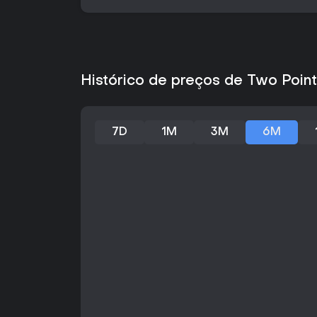
Histórico de preços de Two Poin
7D
1M
3M
6M