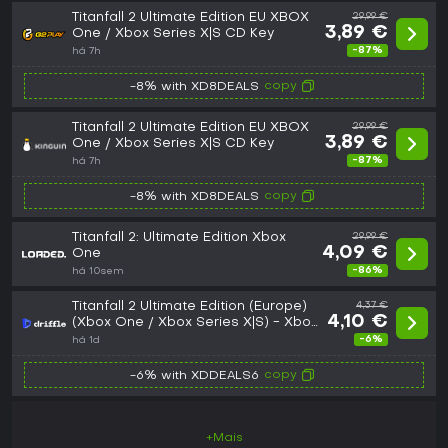
Titanfall 2 Ultimate Edition EU XBOX
29,99 €
3,89 €
One / Xbox Series X|S CD Key
-87%
há 7h
copy
-8% with XD8DEALS
Titanfall 2 Ultimate Edition EU XBOX
29,99 €
3,89 €
One / Xbox Series X|S CD Key
-87%
há 7h
copy
-8% with XD8DEALS
Titanfall 2: Ultimate Edition Xbox
29,99 €
4,09 €
One
-86%
há 10sem
Titanfall 2 Ultimate Edition (Europe)
4,37 €
4,10 €
(Xbox One / Xbox Series X|S) - Xbox
Live - Digital Key
-6%
há 1d
copy
-6% with XDDEALS6
+Mais