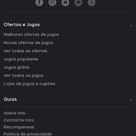
Ofertas e Jogos
Melhores ofertas de jogos
Novas ofertas de jogos
Ver todas as ofertas
Jogos populares
Jogos grátis
Ver todos os jogos
Lojas de jogos e cupões
Guias
FAQ
Sobre nós
Guias e tutoriais
Contacte-nos
Como ativar uma CD Key Steam?
Recompensas
Como ativar uma CD Key Epic Games?
Política de privacidade