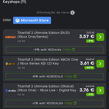
Keyshops (11)
Informação de risco:
DRM:
Microsoft Store
Titanfall 2 Ultimate Edition EN EU
3,93 €
3,57 €
(Xbox One/Series)
-9%
há 3d
copy
-9% with XDDeals
Titanfall 2 Ultimate Edition XBOX One
29,99 €
3,61 €
/ Xbox Series X|S CD Key
-87%
há 4d
copy
-8% with XD8DEALS
Titanfall 2 Ultimate Edition (Global)
4,00 €
3,76 €
(Xbox One) - Xbox Live - Digital Key
-6%
há 1d
copy
-6% with XDDEALS6