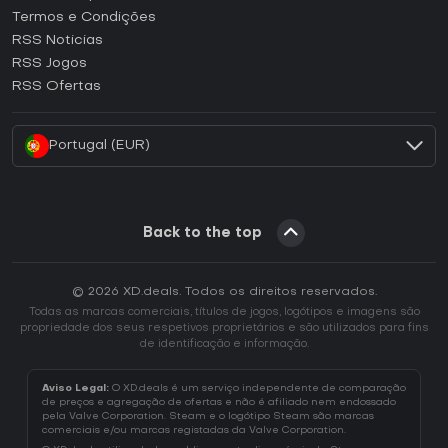
Termos e Condições
Como ativar uma CD Key GOG?
RSS Noticias
Como ativar uma CD Key Ubisoft Connect?
RSS Jogos
Como ativar uma CD Key EA App?
RSS Ofertas
Como ativar uma CD Key Battle.net?
Portugal (EUR)
Back to the top
© 2026 XD.deals. Todos os direitos reservados.
Todas as marcas comerciais, títulos de jogos, logótipos e imagens são
propriedade dos seus respetivos proprietários e são utilizados para fins
de identificação e informação.
Aviso Legal:
O XD.deals é um serviço independente de comparação
de preços e agregação de ofertas e não é afiliado nem endossado
pela Valve Corporation. Steam e o logótipo Steam são marcas
comerciais e/ou marcas registadas da Valve Corporation.