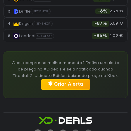
3,76 €
3
Driffle
-6%
KEYSHOP
3,89 €
4
Kinguin
-87%
KEYSHOP
4,09 €
5
Loaded
-86%
KEYSHOP
Quer comprar no melhor momento? Defina um alerta
de preço no XD.deals e seja notificado quando
Titanfall 2: Ultimate Edition baixar de preço no Xbox.
Criar Alerta