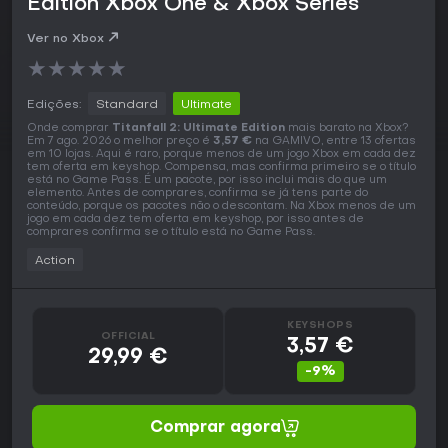
Edition Xbox One & Xbox Series
Ver no Xbox
★
★
★
★
★
Edições:
Standard
Ultimate
Onde comprar
Titanfall 2: Ultimate Edition
mais barato na Xbox?
Em 7 ago. 2026 o melhor preço é
3,57 €
na GAMIVO, entre 13 ofertas
em 10 lojas. Aqui é raro, porque menos de um jogo Xbox em cada dez
tem oferta em keyshop. Compensa, mas confirma primeiro se o título
está no Game Pass. É um pacote, por isso inclui mais do que um
elemento. Antes de comprares, confirma se já tens parte do
conteúdo, porque os pacotes não o descontam. Na Xbox menos de um
jogo em cada dez tem oferta em keyshop, por isso antes de
comprares confirma se o título está no Game Pass.
Action
KEYSHOPS
OFFICIAL
3,57 €
29,99 €
-9%
Comprar agora