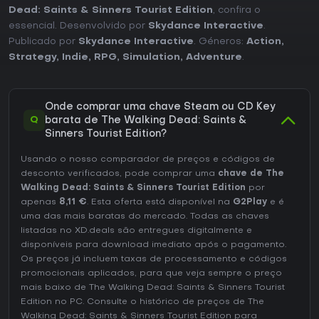
Dead: Saints & Sinners Tourist Edition
, confira o
essencial. Desenvolvido por
Skydance Interactive
.
Publicado por
Skydance Interactive
. Géneros:
Action
,
Strategy
,
Indie
,
RPG
,
Simulation
,
Adventure
.
Onde comprar uma chave Steam ou CD Key
Q
barata de The Walking Dead: Saints &
Sinners Tourist Edition?
Usando o nosso comparador de preços e códigos de
desconto verificados, pode comprar uma
chave de The
Walking Dead: Saints & Sinners Tourist Edition
por
apenas
8,11 €
. Esta oferta está disponível na
G2Play
e é
uma das mais baratas do mercado. Todas as chaves
listadas no XD.deals são entregues digitalmente e
disponíveis para download imediato após o pagamento.
Os preços já incluem taxas de processamento e códigos
promocionais aplicados, para que veja sempre o preço
mais baixo de The Walking Dead: Saints & Sinners Tourist
Edition no
PC
. Consulte o
histórico de preços de The
Walking Dead: Saints & Sinners Tourist Edition
para