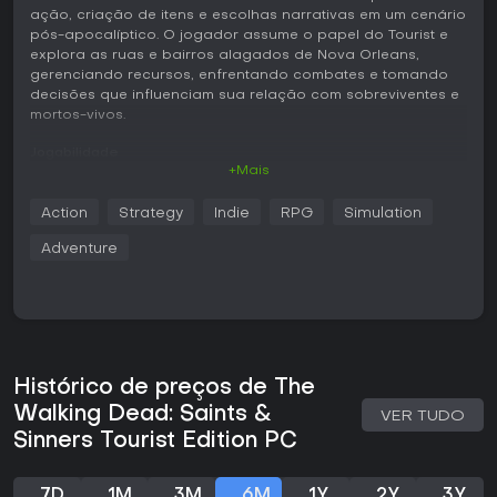
ação, criação de itens e escolhas narrativas em um cenário
pós-apocalíptico. O jogador assume o papel do Tourist e
explora as ruas e bairros alagados de Nova Orleans,
gerenciando recursos, enfrentando combates e tomando
decisões que influenciam sua relação com sobreviventes e
mortos-vivos.
Jogabilidade
+Mais
A mecânica principal gira em torno da busca por materiais,
da criação de armas e ferramentas em uma base móvel e
Action
Strategy
Indie
RPG
Simulation
da sobrevivência diante das ameaças diárias em um
ambiente aberto. O combate mistura ataques corpo a
Adventure
corpo com armas improvisadas e opções limitadas de
longo alcance, exigindo atenção constante à stamina e ao
ruído para não atrair os walkers. É possível optar por
confronto direto ou abordagem furtiva ao lidar com
mortos-vivos e grupos humanos hostis.
A exploração abrange vários distritos, onde os recursos
Histórico de preços de The
aparecem em locais fixos, mas são repostos a cada novo
Walking Dead: Saints &
VER TUDO
dia, incentivando visitas repetidas. Facções atuam em
Sinners Tourist Edition PC
territórios específicos e oferecem missões secundárias que
fornecem suprimentos ou influenciam o rumo da história. As
escolhas feitas durante os encontros com esses grupos
7D
1M
3M
6M
1Y
2Y
3Y