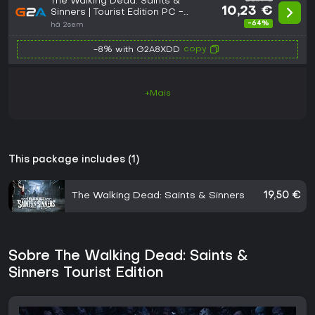
The Walking Dead: Saints &
10,23 €
Sinners | Tourist Edition PC -
Steam Key - GLOBAL
-64%
há 2sem
copy
-8% with G2A8XDD
+Mais
This package includes (1)
The Walking Dead: Saints & Sinners
19,50 €
Sobre The Walking Dead: Saints &
Sinners Tourist Edition