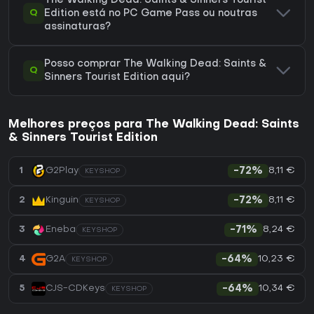
The Walking Dead: Saints & Sinners Tourist
Q
Edition está no PC Game Pass ou noutras
assinaturas?
Posso comprar The Walking Dead: Saints &
Q
Sinners Tourist Edition aqui?
Melhores preços para The Walking Dead: Saints
& Sinners Tourist Edition
8,11 €
1
G2Play
-72%
KEYSHOP
8,11 €
2
Kinguin
-72%
KEYSHOP
8,24 €
3
Eneba
-71%
KEYSHOP
10,23 €
4
G2A
-64%
KEYSHOP
10,34 €
5
CJS-CDKeys
-64%
KEYSHOP