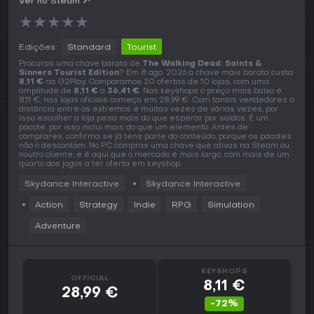
Ver no Steam
★
★
★
★
★
Edições:
Standard
Tourist
Procuras uma chave barata de
The Walking Dead: Saints &
Sinners Tourist Edition
? Em 8 ago. 2026 a chave mais barata custa
8,11 €
na G2Play. Comparamos 20 ofertas de 10 lojas, com uma
amplitude de
8,11 €
a
36,41 €
. Nas keyshops o preço mais baixo é
8,11 €, nas lojas oficiais começa em 28,99 €. Com tantos vendedores a
distância entre os extremos é muitas vezes de várias vezes, por
isso escolher a loja pesa mais do que esperar por saldos. É um
pacote, por isso inclui mais do que um elemento. Antes de
comprares, confirma se já tens parte do conteúdo, porque os pacotes
não o descontam. No PC compras uma chave que ativas na Steam ou
noutro cliente, e é aqui que o mercado é mais largo, com mais de um
quarto dos jogos a ter oferta em keyshop.
Skydance Interactive
Skydance Interactive
Action
Strategy
Indie
RPG
Simulation
Adventure
KEYSHOPS
OFFICIAL
8,11 €
28,99 €
-72%