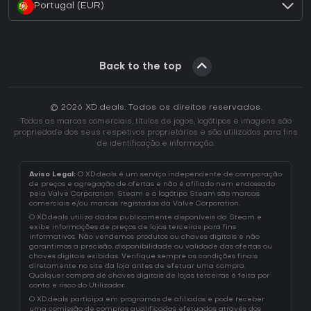
Portugal (EUR)
Back to the top
© 2026 XD.deals. Todos os direitos reservados.
Todas as marcas comerciais, títulos de jogos, logótipos e imagens são
propriedade dos seus respetivos proprietários e são utilizados para fins
de identificação e informação.
Aviso Legal:
O XD.deals é um serviço independente de comparação
de preços e agregação de ofertas e não é afiliado nem endossado
pela Valve Corporation. Steam e o logótipo Steam são marcas
comerciais e/ou marcas registadas da Valve Corporation.
O XD.deals utiliza dados publicamente disponíveis da Steam e
exibe informações de preços de lojas terceiras para fins
informativos. Não vendemos produtos ou chaves digitais e não
garantimos a precisão, disponibilidade ou validade das ofertas ou
chaves digitais exibidas. Verifique sempre as condições finais
diretamente no site da loja antes de efetuar uma compra.
Qualquer compra de chaves digitais de lojas terceiras é feita por
conta e risco do Utilizador.
O XD.deals participa em programas de afiliados e pode receber
uma comissão de compras qualificadas efetuadas através dos