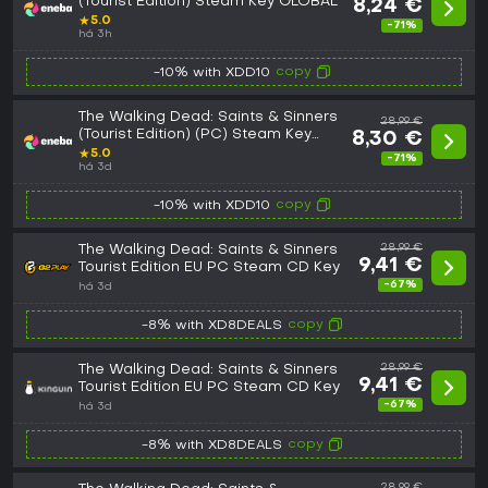
(Tourist Edition) Steam Key GLOBAL
8,24 €
★
5.0
-71%
há 3h
copy
-10% with XDD10
The Walking Dead: Saints & Sinners
28,99 €
(Tourist Edition) (PC) Steam Key
8,30 €
EUROPE
★
5.0
-71%
há 3d
copy
-10% with XDD10
The Walking Dead: Saints & Sinners
28,99 €
9,41 €
Tourist Edition EU PC Steam CD Key
-67%
há 3d
copy
-8% with XD8DEALS
The Walking Dead: Saints & Sinners
28,99 €
9,41 €
Tourist Edition EU PC Steam CD Key
-67%
há 3d
copy
-8% with XD8DEALS
28,99 €