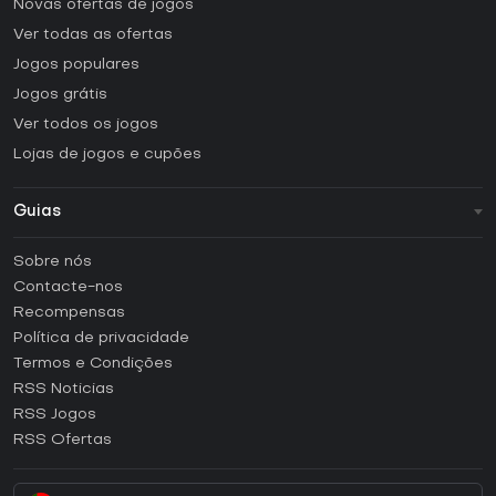
Novas ofertas de jogos
Ver todas as ofertas
Jogos populares
Jogos grátis
Ver todos os jogos
Lojas de jogos e cupões
Guias
FAQ
Sobre nós
Guias e tutoriais
Contacte-nos
Como ativar uma CD Key Steam?
Recompensas
Como ativar uma CD Key Epic Games?
Política de privacidade
Termos e Condições
Como ativar uma CD Key GOG?
RSS Noticias
Como ativar uma CD Key Ubisoft Connect?
RSS Jogos
Como ativar uma CD Key EA App?
RSS Ofertas
Como ativar uma CD Key Battle.net?