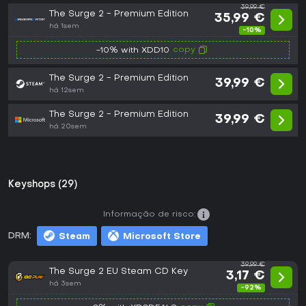
39,99 €
The Surge 2 - Premium Edition
35,99 €
há 1sem
-10%
copy
-10% with XDD10
The Surge 2 - Premium Edition
39,99 €
há 12sem
The Surge 2 - Premium Edition
39,99 €
há 20sem
Keyshops (29)
Informação de risco:
DRM:
Steam
Microsoft Store
39,99 €
The Surge 2 EU Steam CD Key
3,17 €
há 3sem
-92%