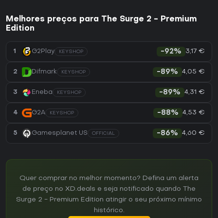
Melhores preços para The Surge 2 - Premium
Edition
3,17 €
1
G2Play
-92%
KEYSHOP
4,05 €
2
Difmark
-89%
KEYSHOP
4,31 €
3
Eneba
-89%
KEYSHOP
4,53 €
4
G2A
-88%
KEYSHOP
4,60 €
5
Gamesplanet US
-86%
OFFICIAL
Quer comprar no melhor momento? Defina um alerta
de preço no XD.deals e seja notificado quando The
Surge 2 - Premium Edition atingir o seu próximo mínimo
histórico.