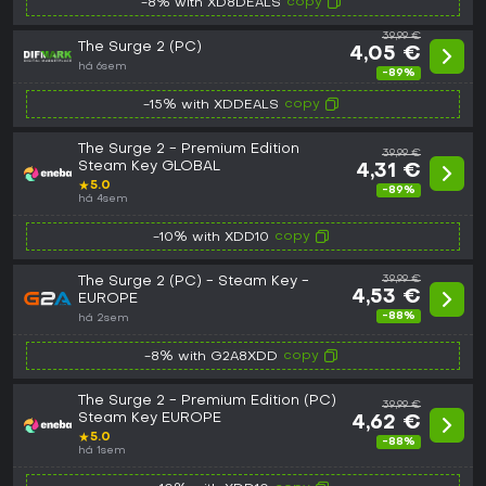
copy
-8% with XD8DEALS
39,99 €
The Surge 2 (PC)
4,05 €
há 6sem
-89%
copy
-15% with XDDEALS
The Surge 2 - Premium Edition
39,99 €
Steam Key GLOBAL
4,31 €
★
5.0
-89%
há 4sem
copy
-10% with XDD10
The Surge 2 (PC) - Steam Key -
39,99 €
4,53 €
EUROPE
-88%
há 2sem
copy
-8% with G2A8XDD
The Surge 2 - Premium Edition (PC)
39,99 €
Steam Key EUROPE
4,62 €
★
5.0
-88%
há 1sem