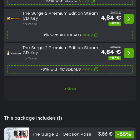
copy
-10% with XDD10
The Surge 2 Premium Edition Steam
39,99 €
4,84 €
CD Key
-87%
há 2sem
copy
-8% with XD8DEALS
The Surge 2 Premium Edition Steam
39,99 €
4,84 €
CD Key
-87%
há 2sem
copy
-8% with XD8DEALS
+Mais
This package includes (1)
The Surge 2 - Season Pass
3,86 €
-55%