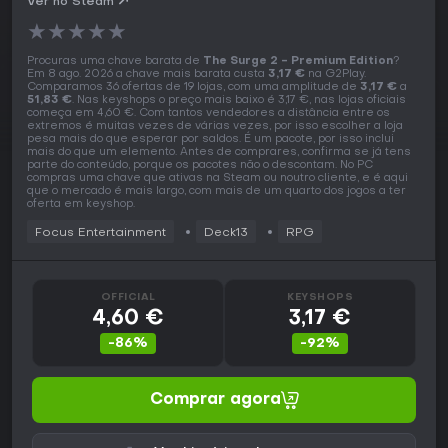
Ver no Steam
★
★
★
★
★
Procuras uma chave barata de
The Surge 2 - Premium Edition
?
Em 8 ago. 2026 a chave mais barata custa
3,17 €
na G2Play.
Comparamos 36 ofertas de 19 lojas, com uma amplitude de
3,17 €
a
51,83 €
. Nas keyshops o preço mais baixo é 3,17 €, nas lojas oficiais
começa em 4,60 €. Com tantos vendedores a distância entre os
extremos é muitas vezes de várias vezes, por isso escolher a loja
pesa mais do que esperar por saldos. É um pacote, por isso inclui
mais do que um elemento. Antes de comprares, confirma se já tens
parte do conteúdo, porque os pacotes não o descontam. No PC
compras uma chave que ativas na Steam ou noutro cliente, e é aqui
que o mercado é mais largo, com mais de um quarto dos jogos a ter
oferta em keyshop.
Focus Entertainment
Deck13
RPG
OFFICIAL
KEYSHOPS
4,60 €
3,17 €
-86%
-92%
Comprar agora