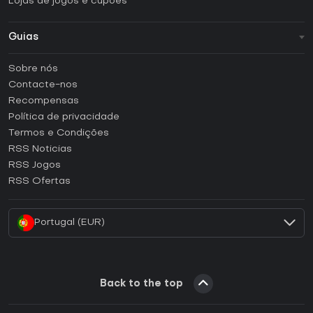
Lojas de jogos e cupões
Guias
FAQ
Sobre nós
Guias e tutoriais
Contacte-nos
Como ativar uma CD Key Steam?
Recompensas
Como ativar uma CD Key Epic Games?
Política de privacidade
Termos e Condições
Como ativar uma CD Key GOG?
RSS Noticias
Como ativar uma CD Key Ubisoft Connect?
RSS Jogos
Como ativar uma CD Key EA App?
RSS Ofertas
Como ativar uma CD Key Battle.net?
Portugal (EUR)
Back to the top