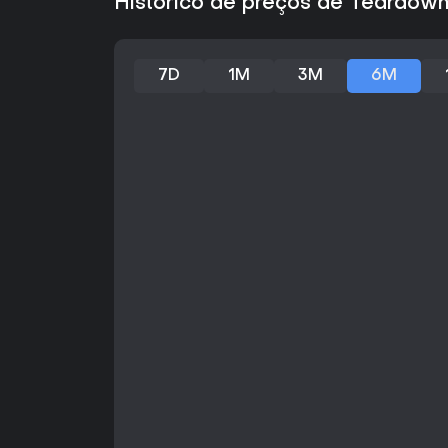
Histórico de preços de Teardown:
7D
1M
3M
6M