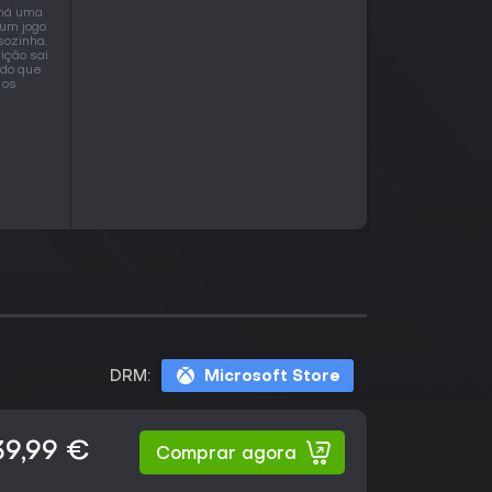
 há uma
 um jogo
sozinha.
ição sai
 do que
 os
DRM:
Microsoft Store
39,99 €
Comprar agora