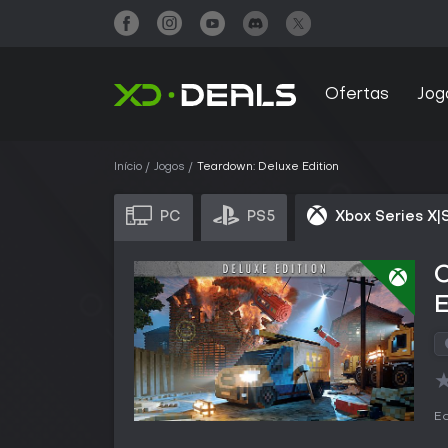
Ofertas
Jog
Início
Jogos
Teardown: Deluxe Edition
PC
PS5
Xbox Series X|
E
Ed