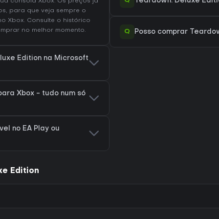
Q
Teardown: Deluxe Edit
ua consola Xbox. Os preços já
os, para que veja sempre o
 no
Xbox
. Consulte o
histórico
mprar no melhor momento.
Q
Posso comprar Teardown
uxe Edition na Microsoft
para Xbox - tudo num só
vel no EA Play ou
e Edition