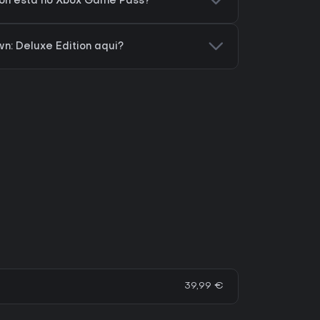
ion está no Xbox Game Pass?
: Deluxe Edition aqui?
39,99 €