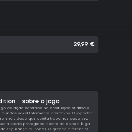
29,99 €
ition - sobre o jogo
ogo de ação centrado na destruição criativa e
mundos voxel totalmente interativos. O jogador
ro endividado que aceita trabalhos cada vez
ões a locais protegidos, coleta de alvos e fuga
 de segurança ou robôs. O grande diferencial