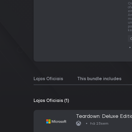
O
of
em
An
mu
um
pa
ke
Lojas Oficiais
This bundle includes
Lojas Oficiais (1)
Teardown: Deluxe Editi
há 23sem