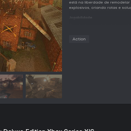
está na liberdade de remodelar 
explosivos, criando rotas e sol
Jogabilidade
O ciclo de jogo é dividido em d
quanto a improvisação. Na prim
para estudar a disposição dos a
Action
abrir caminho por paredes, pis
da destruição básica, enquanto 
a propagação de incêndios. Veí
permitindo arrombar estruturas
elevadas. Quando o plano está 
por um cronômetro que exige exec
e chegar à saída exige adapta
incêndios inesperados alteram o
pedaço de entulho, fluxo de ág
transformando assaltos simples
Melhorias são obtidas por meio
ampliando o arsenal com itens 
permanece na resolução de pro
mais avançadas apresentem segu
criativas de evasão.
Modos de Jogo