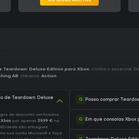
Os Meus Alertas
de Teardown: Deluxe Edition para Xbox
, confira o essencial. 
shing AB
. Géneros:
Action
.
to de Teardown: Deluxe
Q
Posso comprar Teardown
os de desconto verificados,
Q
Em que consolas Xbox p
 Xbox
por apenas
39,99 €
na
 XD.deals são entregues
 na sua conta Microsoft e faça