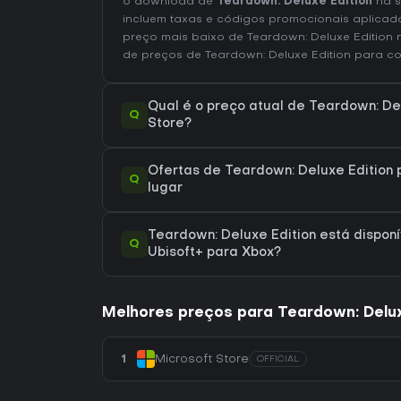
o download de
Teardown: Deluxe Edition
na s
incluem taxas e códigos promocionais aplicad
preço mais baixo de Teardown: Deluxe Edition
de preços de Teardown: Deluxe Edition
para co
Qual é o preço atual de Teardown: Del
Q
Store?
Ofertas de Teardown: Deluxe Edition 
Q
lugar
Teardown: Deluxe Edition está disponí
Q
Ubisoft+ para Xbox?
Melhores preços para Teardown: Delux
1
Microsoft Store
OFFICIAL