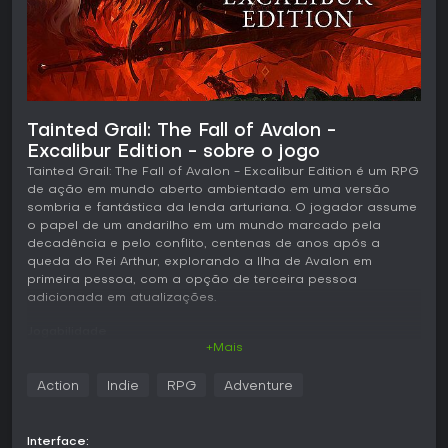
Tainted Grail: The Fall of Avalon -
Excalibur Edition - sobre o jogo
Tainted Grail: The Fall of Avalon - Excalibur Edition é um RPG
de ação em mundo aberto ambientado em uma versão
sombria e fantástica da lenda arturiana. O jogador assume
o papel de um andarilho em um mundo marcado pela
decadência e pelo conflito, centenas de anos após a
queda do Rei Arthur, explorando a Ilha de Avalon em
primeira pessoa, com a opção de terceira pessoa
adicionada em atualizações.
Jogabilidade
+Mais
O ciclo principal gira em torno da exploração de três
grandes regiões repletas de ruínas, cavernas e povoados.
Action
Indie
RPG
Adventure
O movimento e a interação priorizam a liberdade, sem
caminhos obrigatórios entre as zonas. O combate exige
gerenciamento de estamina para ataques, bloqueios,
Interface:
aparos e esquivas, sendo que armaduras mais pesadas