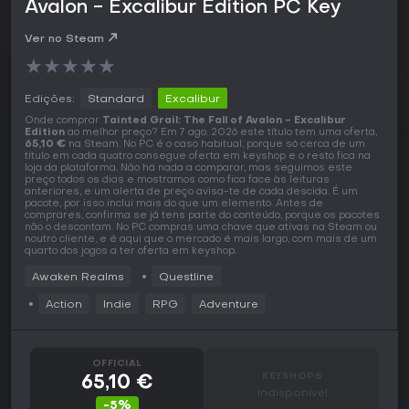
Avalon - Excalibur Edition PC Key
Ver no Steam
★
★
★
★
★
Edições:
Standard
Excalibur
Onde comprar
Tainted Grail: The Fall of Avalon - Excalibur
Edition
ao melhor preço? Em 7 ago. 2026 este título tem uma oferta,
65,10 €
na Steam. No PC é o caso habitual, porque só cerca de um
título em cada quatro consegue oferta em keyshop e o resto fica na
loja da plataforma. Não há nada a comparar, mas seguimos este
preço todos os dias e mostramos como fica face às leituras
anteriores, e um alerta de preço avisa-te de cada descida. É um
pacote, por isso inclui mais do que um elemento. Antes de
comprares, confirma se já tens parte do conteúdo, porque os pacotes
não o descontam. No PC compras uma chave que ativas na Steam ou
noutro cliente, e é aqui que o mercado é mais largo, com mais de um
quarto dos jogos a ter oferta em keyshop.
Awaken Realms
Questline
Action
Indie
RPG
Adventure
OFFICIAL
KEYSHOPS
65,10 €
Indisponível
-5%