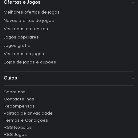
Ofertas e Jogos
Melhores ofertas de jogos
Novas ofertas de jogos
Ver todas as ofertas
Jogos populares
Jogos grátis
Ver todos os jogos
Lojas de jogos e cupões
Guias
FAQ
Sobre nós
Guias e tutoriais
Contacte-nos
Como ativar uma CD Key Steam?
Recompensas
Como ativar uma CD Key Epic Games?
Política de privacidade
Termos e Condições
Como ativar uma CD Key GOG?
RSS Noticias
Como ativar uma CD Key Ubisoft Connect?
RSS Jogos