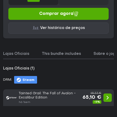
Comprar agora
Ver histórico de preços
Lojas Oficiais
This bundle includes
Sobre o jog
Lojas Oficiais (1)
DRM:
Steam
Tainted Grail: The Fall of Avalon -
68,53 €
65,10 €
Excalibur Edition
-5%
há 1sem