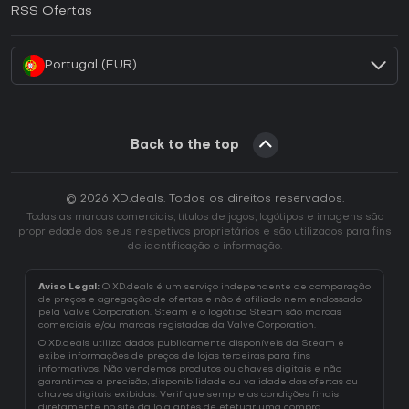
Como ativar uma CD Key EA App?
RSS Ofertas
Como ativar uma CD Key Battle.net?
Portugal (EUR)
Back to the top
© 2026 XD.deals. Todos os direitos reservados.
Todas as marcas comerciais, títulos de jogos, logótipos e imagens são
propriedade dos seus respetivos proprietários e são utilizados para fins
de identificação e informação.
Aviso Legal:
O XD.deals é um serviço independente de comparação
de preços e agregação de ofertas e não é afiliado nem endossado
pela Valve Corporation. Steam e o logótipo Steam são marcas
comerciais e/ou marcas registadas da Valve Corporation.
O XD.deals utiliza dados publicamente disponíveis da Steam e
exibe informações de preços de lojas terceiras para fins
informativos. Não vendemos produtos ou chaves digitais e não
garantimos a precisão, disponibilidade ou validade das ofertas ou
chaves digitais exibidas. Verifique sempre as condições finais
diretamente no site da loja antes de efetuar uma compra.