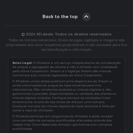
Back to the top
© 2026 XD.deals. Todos os direitos reservados.
Todas as marcas comerciais, títulos de jogos, logótipos e imagens são
propriedade dos seus respetivos proprietários e são utilizados para fins
de identificação e informação.
Aviso Legal:
O XD.deals é um serviço independente de comparação
de preços e agregação de ofertas e não é afiliado nem endossado
pela Valve Corporation. Steam e o logótipo Steam são marcas
comerciais e/ou marcas registadas da Valve Corporation.
O XD.deals utiliza dados publicamente disponíveis da Steam e
exibe informações de preços de lojas terceiras para fins
informativos. Não vendemos produtos ou chaves digitais e não
garantimos a precisão, disponibilidade ou validade das ofertas ou
chaves digitais exibidas. Verifique sempre as condições finais
diretamente no site da loja antes de efetuar uma compra.
Qualquer compra de chaves digitais de lojas terceiras é feita por
conta e risco do Utilizador.
O XD.deals participa em programas de afiliados e pode receber
uma comissão de compras qualificadas efetuadas através dos
nossos links. Como Associado Amazon, ganhamos com compras
qualificadas.