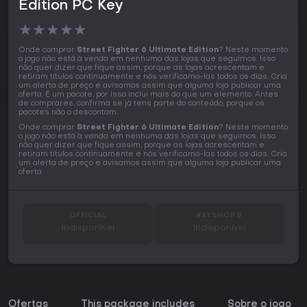
Edition PC Key
★
★
★
★
★
Onde comprar
Street Fighter 6 Ultimate Edition
? Neste momento
o jogo não está à venda em nenhuma das lojas que seguimos. Isso
não quer dizer que fique assim, porque as lojas acrescentam e
retiram títulos continuamente e nós verificamo-las todos os dias. Cria
um alerta de preço e avisamos assim que alguma loja publicar uma
oferta. É um pacote, por isso inclui mais do que um elemento. Antes
de comprares, confirma se já tens parte do conteúdo, porque os
pacotes não o descontam.
Onde comprar
Street Fighter 6 Ultimate Edition
? Neste momento
o jogo não está à venda em nenhuma das lojas que seguimos. Isso
não quer dizer que fique assim, porque as lojas acrescentam e
retiram títulos continuamente e nós verificamo-las todos os dias. Cria
um alerta de preço e avisamos assim que alguma loja publicar uma
oferta.
OFFICIAL
KEYSHOPS
Indisponível
Indisponível
Ofertas
This package includes
Sobre o jogo