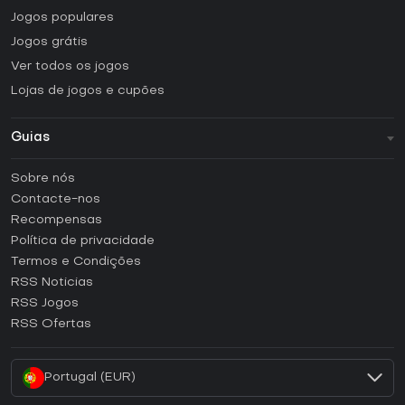
Jogos populares
Jogos grátis
Ver todos os jogos
Lojas de jogos e cupões
Guias
FAQ
Sobre nós
Guias e tutoriais
Contacte-nos
Como ativar uma CD Key Steam?
Recompensas
Como ativar uma CD Key Epic Games?
Política de privacidade
Termos e Condições
Como ativar uma CD Key GOG?
RSS Noticias
Como ativar uma CD Key Ubisoft Connect?
RSS Jogos
Como ativar uma CD Key EA App?
RSS Ofertas
Como ativar uma CD Key Battle.net?
Portugal (EUR)