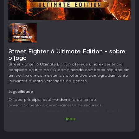
Street Fighter 6 Ultimate Edition - sobre
o jogo
Street Fighter 6 Ultimate Edition oferece uma experiência
completa de luta no PC, combinando combates rápidos em
um contra um com sistemas profundos que agradam tanto
iniciantes quanto veteranos do gênero.
Jogabilidade
O foco principal está no domínio do tempo,
posicionamento e gerenciamento de recursos,
recompensando a execução precisa em vez de apertos
aleatórios. Cada lutador utiliza o Drive Gauge
+Mais
compartilhado, que alimenta cinco habilidades principais:
movimentos especiais Overdrive para ataques mais fortes,
Drive Rush para se aproximar rapidamente, Drive Parry