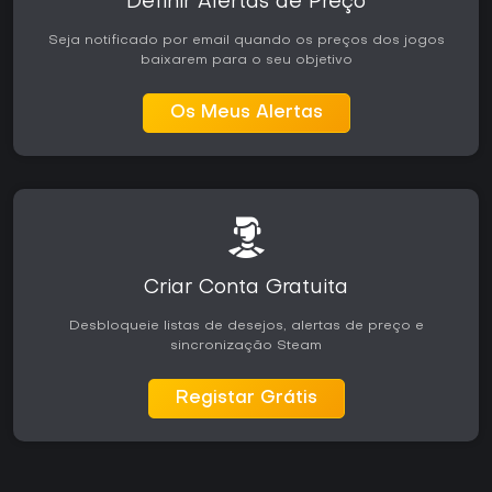
Definir Alertas de Preço
Ideal para quem prefere aprender com as ferramentas
integradas ao jogo.
Seja notificado por email quando os preços dos jogos
Recomendado para fãs de gerenciamento estratégico
baixarem para o seu objetivo
de recursos durante as lutas.
Melhor aproveitado com controle ou fight stick para
maior precisão nos comandos.
Os Meus Alertas
Criar Conta Gratuita
Desbloqueie listas de desejos, alertas de preço e
sincronização Steam
Registar Grátis