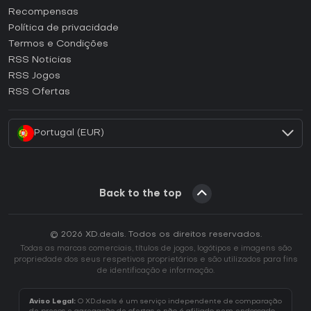
Como ativar uma CD Key Steam?
Recompensas
Como ativar uma CD Key Epic Games?
Política de privacidade
Termos e Condições
Como ativar uma CD Key GOG?
RSS Noticias
Como ativar uma CD Key Ubisoft Connect?
RSS Jogos
Como ativar uma CD Key EA App?
RSS Ofertas
Como ativar uma CD Key Battle.net?
Portugal (EUR)
Back to the top
© 2026 XD.deals. Todos os direitos reservados.
Todas as marcas comerciais, títulos de jogos, logótipos e imagens são
propriedade dos seus respetivos proprietários e são utilizados para fins
de identificação e informação.
Aviso Legal:
O XD.deals é um serviço independente de comparação