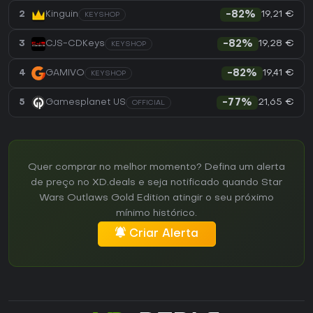
19,21 €
2
Kinguin
-82%
KEYSHOP
19,28 €
3
CJS-CDKeys
-82%
KEYSHOP
19,41 €
4
GAMIVO
-82%
KEYSHOP
21,65 €
5
Gamesplanet US
-77%
OFFICIAL
Quer comprar no melhor momento? Defina um alerta
de preço no XD.deals e seja notificado quando Star
Wars Outlaws Gold Edition atingir o seu próximo
mínimo histórico.
Criar Alerta