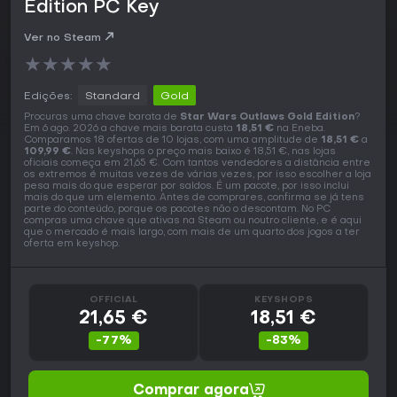
Edition PC Key
Ver no Steam
★
★
★
★
★
Edições:
Standard
Gold
Procuras uma chave barata de
Star Wars Outlaws Gold Edition
?
Em 6 ago. 2026 a chave mais barata custa
18,51 €
na Eneba.
Comparamos 18 ofertas de 10 lojas, com uma amplitude de
18,51 €
a
109,99 €
. Nas keyshops o preço mais baixo é 18,51 €, nas lojas
oficiais começa em 21,65 €. Com tantos vendedores a distância entre
os extremos é muitas vezes de várias vezes, por isso escolher a loja
pesa mais do que esperar por saldos. É um pacote, por isso inclui
mais do que um elemento. Antes de comprares, confirma se já tens
parte do conteúdo, porque os pacotes não o descontam. No PC
compras uma chave que ativas na Steam ou noutro cliente, e é aqui
que o mercado é mais largo, com mais de um quarto dos jogos a ter
oferta em keyshop.
OFFICIAL
KEYSHOPS
21,65 €
18,51 €
-77%
-83%
Comprar agora