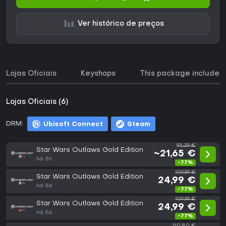
Ver histórico de preços
Lojas Oficiais
Keyshops
This package includes
Lojas Oficiais (6)
DRM:
Ubisoft Connect
Steam
95,29 €
Star Wars Outlaws Gold Edition
~21,65 €
há 3h
-77%
109,99 €
Star Wars Outlaws Gold Edition
24,99 €
há 5d
-77%
109,99 €
Star Wars Outlaws Gold Edition
24,99 €
há 5d
-77%
110,80 €