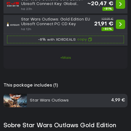
~20,47 €
Ubisoft Connect Key: Global
(GLOBAL)
-81%
há 23h
Star Wars Outlaws: Gold Edition EU
109,99 €
21,91 €
Ubisoft Connect PC CD Key
-80%
há 12h
copy
-8% with XD8DEALS
+Mais
This package includes (1)
Star Wars Outlaws
4,99 €
Sobre Star Wars Outlaws Gold Edition