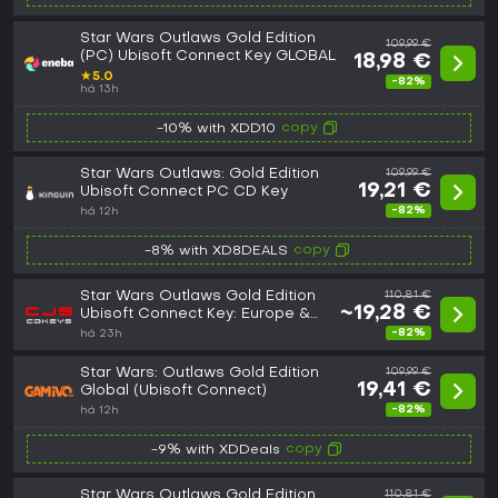
Star Wars Outlaws Gold Edition
109,99 €
(PC) Ubisoft Connect Key GLOBAL
18,98 €
★
5.0
-82%
há 13h
copy
-10% with XDD10
Star Wars Outlaws: Gold Edition
109,99 €
19,21 €
Ubisoft Connect PC CD Key
-82%
há 12h
copy
-8% with XD8DEALS
Star Wars Outlaws Gold Edition
110,81 €
~19,28 €
Ubisoft Connect Key: Europe &
UK (Europe)
-82%
há 23h
Star Wars: Outlaws Gold Edition
109,99 €
19,41 €
Global (Ubisoft Connect)
-82%
há 12h
copy
-9% with XDDeals
Star Wars Outlaws Gold Edition
110,81 €