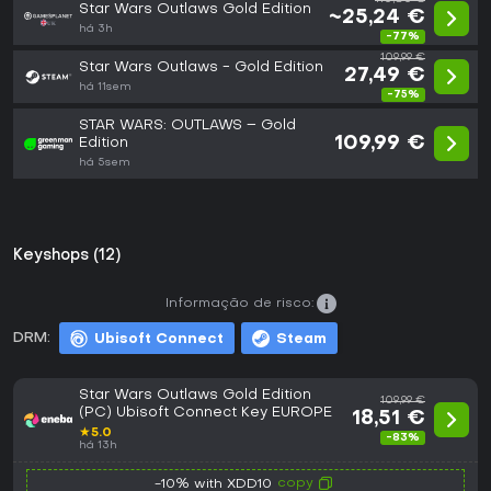
Star Wars Outlaws Gold Edition
~25,24 €
há 3h
-77%
109,99 €
Star Wars Outlaws - Gold Edition
27,49 €
há 11sem
-75%
STAR WARS: OUTLAWS – Gold
109,99 €
Edition
há 5sem
Keyshops (12)
Informação de risco:
DRM:
Ubisoft Connect
Steam
Star Wars Outlaws Gold Edition
109,99 €
(PC) Ubisoft Connect Key EUROPE
18,51 €
★
5.0
-83%
há 13h
copy
-10% with XDD10