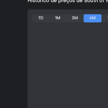
Histórico de preços de South of
7D
1M
3M
6M