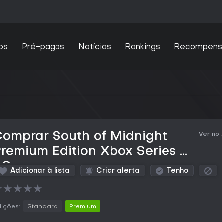
os
Pré-pagos
Notícias
Rankings
Recompens
Comprar South of Midnight
Ver no
remium Edition Xbox Series &
PC
Adicionar à lista
Criar alerta
Tenho
★
★
★
★
★
ições:
Standard
Premium