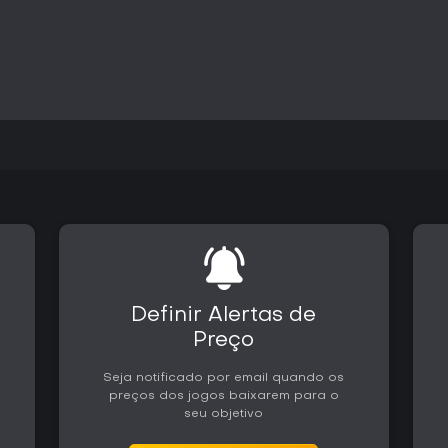
tom de lenda, acompanhados por
cantadas e um design de som im
Vale a pena jogar?
South of Midnight é indicado pa
marcantes e um cenário envolv
ou intensos. A plataforma e a 
enquanto o combate é funcional,
inimigos recorrentes. Os chefes 
destacando-se dos combates c
A recepção destaca a atmosfera
elevam a experiência. Quem bus
história, temas folclóricos e 
título. South of Midnight está di
digitais quanto em serviços de a
Definir Alertas de
Preço
Seja notificado por email quando os
preços dos jogos baixarem para o
seu objetivo