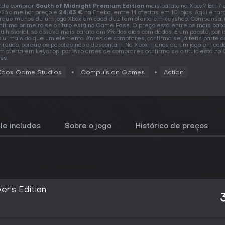
nde comprar
South of Midnight Premium Edition
mais barato na Xbox? Em 7 
26 o melhor preço é
24,43 €
na Eneba, entre 14 ofertas em 10 lojas. Aqui é raro
rque menos de um jogo Xbox em cada dez tem oferta em keyshop. Compensa,
nfirma primeiro se o título está no Game Pass. O preço está entre os mais baix
u historial, só esteve mais barato em 9% dos dias com dados. É um pacote, por i
clui mais do que um elemento. Antes de comprares, confirma se já tens parte d
nteúdo, porque os pacotes não o descontam. Na Xbox menos de um jogo em cad
m oferta em keyshop, por isso antes de comprares confirma se o título está n
ss.
Xbox Game Studios
Compulsion Games
Action
le includes
Sobre o jogo
Histórico de preços
er's Edition