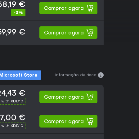
58,19 €
Comprar agora
-3%
59,99 €
Comprar agora
Informação de risco:
Microsoft Store
24,43 €
Comprar agora
 with XDD10
7,00 €
Comprar agora
 with XDD10