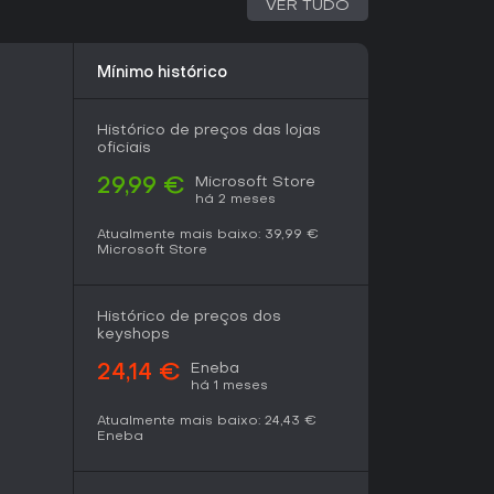
VER TUDO
ncia exclusivamente single-player, sem
Mínimo histórico
da a campanha é dividida em capítulos que
por Prospero e regiões vizinhas. O progresso
ntos da história, combinando plataforma,
Histórico de preços das lojas
 poderes de tecelagem são usados para
oficiais
Microsoft Store
29,99 €
mo corridas infinitas, arenas competitivas ou
há 2 meses
rmanece na narrativa linear, onde o jogador
Atualmente mais baixo:
39,99 €
obre o passado familiar e restaura partes do
Microsoft Store
celagem.
Histórico de preços dos
ão macabra do Sul Profundo americano,
keyshops
ições góticas da região. Hazel precisa resgatar
de após o desastre, ao mesmo tempo que lida
Eneba
24,14 €
herança familiar. Os encontros com criaturas
há 1 meses
nto como obstáculos quanto como forma de
Atualmente mais baixo:
24,43 €
Eneba
exuberantes, porém deteriorados, em diferentes
te valoriza detalhes atmosféricos que reforçam o