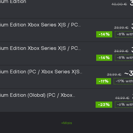
ium Edition
40,00 €
ium Edition Xbox Series X|S / PC
39,99 €
-14%
-8% wit
ium Edition Xbox Series X|S / PC
39,99 €
-14%
-8% wit
ium Edition (PC / Xbox Series X|S)
~3
39,99 €
 GLOBAL
-11%
-17% wit
um Edition (Global) (PC / Xbox
49,99 €
- Digital Key
-23%
-6% wit
+Mais