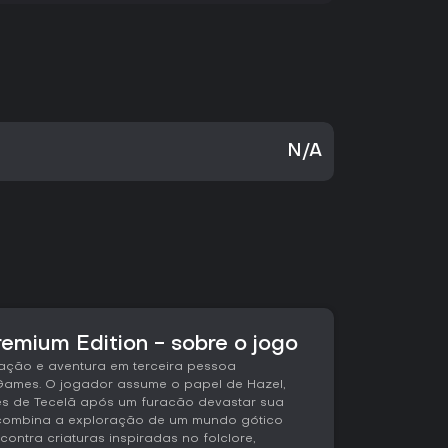
N/A
remium Edition - sobre o jogo
 ação e aventura em terceira pessoa
Games. O jogador assume o papel de Hazel,
s de Tecelã após um furacão devastar sua
lo combina a exploração de um mundo gótico
contra criaturas inspiradas no folclore,