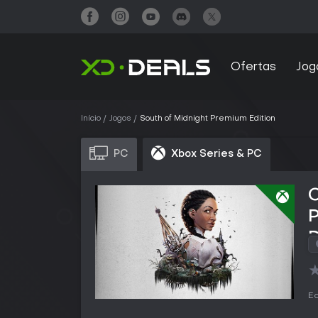
Ofertas
Jog
Início
Jogos
South of Midnight Premium Edition
PC
Xbox Series & PC
P
Ed