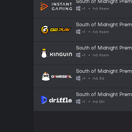
South of Midnight Prem
há 9sem
+1
South of Midnight Prem
CD Key
há 9sem
+1
South of Midnight Prem
CD Key
há 9sem
+1
South of Midnight Prem
Microsoft Store Key -
há 3d
+1
South of Midnight Premi
Series X|S) - Xbox Live 
há 12h
+1