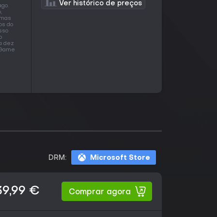
Ver histórico de preços
ago.
,
 mas
os do
sso
o
a dez
o Game
DRM:
Microsoft Store
39,99 €
Comprar agora