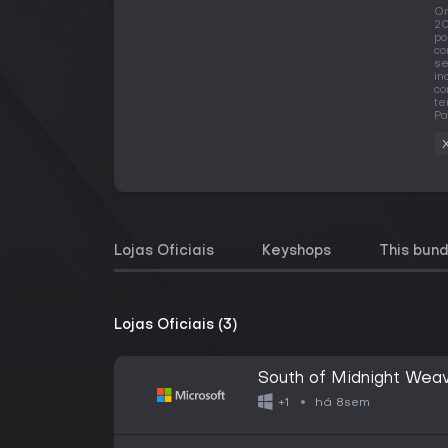
O
20
po
co
se
in
co
te
Pa
Lojas Oficiais
Keyshops
This bund
Lojas Oficiais (3)
South of Midnight Weav
há 8sem
+1