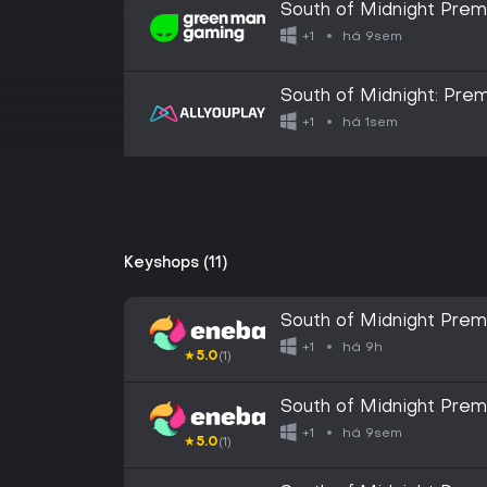
South of Midnight Prem
há 9sem
+1
South of Midnight: Pre
há 1sem
+1
Keyshops (11)
South of Midnight Prem
LIVE Key EUROPE
há 9h
+1
★
5.0
(1)
South of Midnight Prem
LIVE Key GLOBAL
há 9sem
+1
★
5.0
(1)