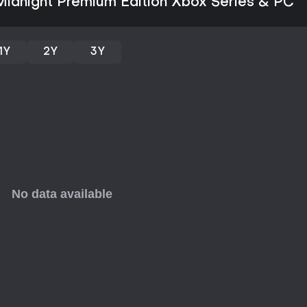
 Midnight Premium Edition Xbox Series & PC
Modos de jogo
South of Midnight é uma experiê
multiplayer ou cooperativo. To
1Y
2Y
3Y
acompanham a jornada de Hazel 
está diretamente ligado aos eve
combate e momentos em que os
restaurar laços ou espíritos.
Não existem modos separados co
variações adicionais. O foco pe
enfrenta criaturas míticas, desc
mundo por meio da magia de te
Story and Setting
A história se passa em uma vis
inspirada no folclore e nas trad
a mãe e proteger sua comunida
com sua identidade e o peso da 
do folclore local funcionam ta
confrontar traumas.
Os visuais exploram ambientes 
regiões do Sul. A direção de ar