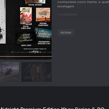
conhecidas como Haints, e que
tecelagem.
Jogabilidade
A jogabilidade alterna entre s
fechadas. Hazel atravessa os c
paredes, saltar, planar e manipu
Action
plataformas temporárias ou des
também servem para resolver q
elementos ou abrindo caminhos.
Os combates acontecem em aren
corpo com magia de tecelagem,
atordoamento. Esquivas bem-tim
para contra-ataques. Habilida
variedade, e derrotar Haints c
recupera parte da vida. Coletan
habilidades ao longo da partid
mobilidade.
O jogo oferece cinco níveis de d
Weaver e o modo personalizado 
parâmetros individuais. Os níve
caminhos secundários para expl
permaneça linear.