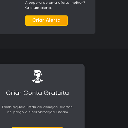
 uma trilha sonora original com faixas
À espera de uma oferta melhor?
ersivo.
Crie um alerta.
Criar Alerta
ra quem valoriza narrativa forte, personagens
ente mais do que sistemas de ação complexos
tecelagem garantem um avanço constante,
 mas se torna repetitivo diante de tipos de
trazem fases e configurações mais distintas,
omuns.
 e a trilha sonora como pontos fortes que
ca aventuras single-player com foco em
uma campanha compacta encontrará mais valor no
sponível para Xbox Series e PC, tanto em lojas
ssinatura compatíveis.
Criar Conta Gratuita
Desbloqueie listas de desejos, alertas
de preço e sincronização Steam