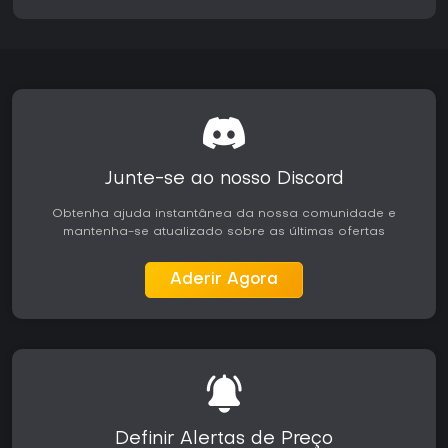
entrega o pacote completo com todo o conteúdo pós-
lançamento, sendo uma escolha autossuficiente para quem
está chegando agora ou para veteranos da série nos
consoles Xbox atuais. Jogadores que preferem multiplayer
acelerado sem foco forte na campanha podem achar o
ritmo mais lento que o de alternativas modernas, embora a
mecânica de tiro de precisão e os sistemas de locomoção
continuem marcantes no gênero.
Junte-se ao nosso Discord
Obtenha ajuda instantânea da nossa comunidade e
mantenha-se atualizado sobre as últimas ofertas
Aderir Agora
Definir Alertas de Preço