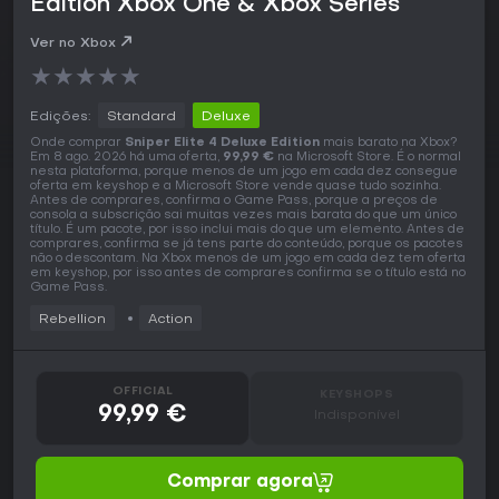
Edition Xbox One & Xbox Series
Ver no Xbox
★
★
★
★
★
Edições:
Standard
Deluxe
Onde comprar
Sniper Elite 4 Deluxe Edition
mais barato na Xbox?
Em 8 ago. 2026 há uma oferta,
99,99 €
na Microsoft Store. É o normal
nesta plataforma, porque menos de um jogo em cada dez consegue
oferta em keyshop e a Microsoft Store vende quase tudo sozinha.
Antes de comprares, confirma o Game Pass, porque a preços de
consola a subscrição sai muitas vezes mais barata do que um único
título. É um pacote, por isso inclui mais do que um elemento. Antes de
comprares, confirma se já tens parte do conteúdo, porque os pacotes
não o descontam. Na Xbox menos de um jogo em cada dez tem oferta
em keyshop, por isso antes de comprares confirma se o título está no
Game Pass.
Rebellion
Action
OFFICIAL
KEYSHOPS
99,99 €
Indisponível
Comprar agora