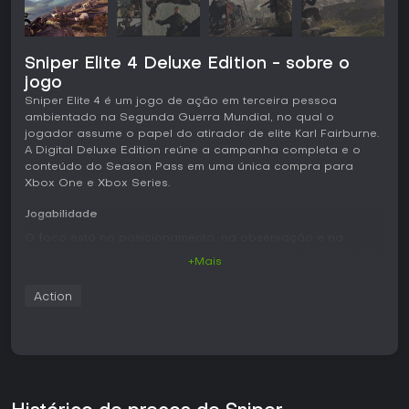
Sniper Elite 4 Deluxe Edition - sobre o
jogo
Sniper Elite 4 é um jogo de ação em terceira pessoa
ambientado na Segunda Guerra Mundial, no qual o
jogador assume o papel do atirador de elite Karl Fairburne.
A Digital Deluxe Edition reúne a campanha completa e o
conteúdo do Season Pass em uma única compra para
Xbox One e Xbox Series.
Jogabilidade
O foco está no posicionamento, na observação e na
execução precisa em fases amplas e abertas, repletas de
+Mais
patrulhas, veículos e alvos de alto valor. Fairburne se
desloca por esses espaços escalando, pendurando-se em
Action
saliências, deslocando-se pelas bordas e saltando entre
superfícies para alcançar posições elevadas ou flanquear
inimigos sem ser visto. O arsenal é extenso e permite
abordagens variadas, com rifles de precisão icônicos da
Segunda Guerra, pistolas, submetralhadoras, armas
pesadas, além de armadilhas, granadas e explosivos que
favorecem estratégias criativas.