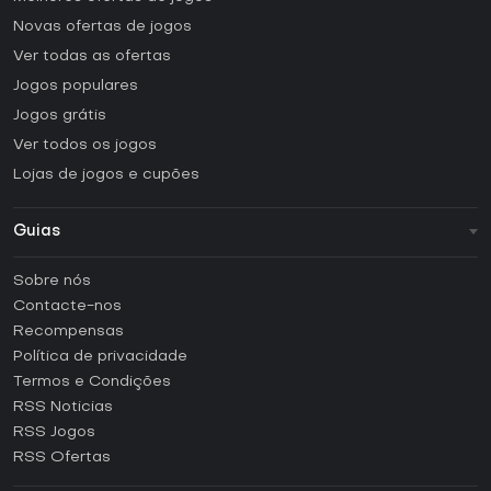
Novas ofertas de jogos
Ver todas as ofertas
Jogos populares
Jogos grátis
Ver todos os jogos
Lojas de jogos e cupões
Guias
FAQ
Sobre nós
Guias e tutoriais
Contacte-nos
Como ativar uma CD Key Steam?
Recompensas
Como ativar uma CD Key Epic Games?
Política de privacidade
Termos e Condições
Como ativar uma CD Key GOG?
RSS Noticias
Como ativar uma CD Key Ubisoft Connect?
RSS Jogos
Como ativar uma CD Key EA App?
RSS Ofertas
Como ativar uma CD Key Battle.net?