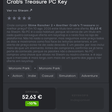
Crab's Treasure PC Key
Ver no Steam
★
★
★
★
★
Onde comprar
Slime Rancher 2 + Another Crab's Treasure
ao
melhor preço? Em 10 ago. 2026 este título tem uma oferta,
52,63 €
na Steam. No PC é o caso habitual, porque só cerca de um título em
cada quatro consegue oferta em keyshop e o resto fica na loja da
plataforma. Não há nada a comparar, mas seguimos este preço todos
os dias e mostramos como fica face às leituras anteriores, e um
alerta de preço avisa-te de cada descida. É um pacote, por isso inclui
mais do que um elemento. Antes de comprares, confirma se já tens
parte do conteúdo, porque os pacotes não o descontam. No PC
compras uma chave que ativas na Steam ou noutro cliente, e é aqui
que o mercado é mais largo, com mais de um quarto dos jogos a ter
oferta em keyshop.
Monomi Park
Monomi Park
Action
Indie
Casual
Simulation
Adventure
OFFICIAL
KEYSHOPS
52,63 €
Indisponível
-10%