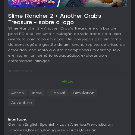
Slime Rancher 2 + Another Crab's
Treasure - sobre o jogo
Slime Rancher 2 + Another Crab's Treasure é um bundle
para PC que une uma simulação de vida tranquila a uma
aventura com foco em ação. Um dos jogos gira em torno
da construção e gestão de um rancho repleto de criaturas
coloridas, enquanto o outro acompanha um caranguejo-
eremita em um cenário subaquático, explorando e
enfrentando inimigos.
Jogabilidade
Em Slime Rancher 2, você controla Beatrix LeBeau ao se
+Mais
estabelecer na Ilha Arco-Íris. A rotina principal consiste em
capturar diferentes tipos de slimes, alimentá-los para obter
Action
Indie
Casual
Simulation
recursos e usar esses materiais para expandir a estrutura
do conservatório. A exploração acontece em diversas
Adventure
regiões da ilha, onde surgem novos slimes e materiais.
Melhorias nas ferramentas facilitam a coleta e o
armazenamento, enquanto os elementos de cultivo
Interface:
garantem um avanço constante por meio das tarefas
German
English
Spanish - Latin America
French
Italian
diárias.
Japanese
Korean
Portuguese - Brazil
Russian