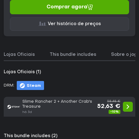
Comprar agora
Ver histórico de preços
Lojas Oficiais
This bundle includes
Sobre o jog
Lojas Oficiais (1)
DRM:
Steam
Slime Rancher 2 + Another Crab's
58,48 €
52,63 €
Treasure
-10%
há 3d
This bundle includes (2)