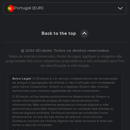
Portugal (EUR)
Back to the top
© 2026 XD.deals. Todos os direitos reservados.
Todas as marcas comerciais, títulos de jogos, logótipos e imagens são
propriedade dos seus respetivos proprietários e são utilizados para fins
de identificação e informação.
Aviso Legal:
O XD.deals é um serviço independente de comparação
de preços e agregação de ofertas e não é afiliado nem endossado
pela Valve Corporation. Steam e o logótipo Steam são marcas
comerciais e/ou marcas registadas da Valve Corporation.
O XD.deals utiliza dados publicamente disponíveis da Steam e
exibe informações de preços de lojas terceiras para fins
informativos. Não vendemos produtos ou chaves digitais e não
garantimos a precisão, disponibilidade ou validade das ofertas ou
chaves digitais exibidas. Verifique sempre as condições finais
diretamente no site da loja antes de efetuar uma compra.
Qualquer compra de chaves digitais de lojas terceiras é feita por
conta e risco do Utilizador.