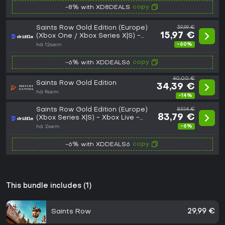
copy
-8% with XD8DEALS
Saints Row Gold Edition (Europe)
39,99 €
15,97 €
(Xbox One / Xbox Series X|S) -
Xbox Live - Digital Key
-60%
há 12sem
copy
-6% with XDDEALS6
40,00 €
Saints Row Gold Edition
34,39 €
há 9sem
-14%
Saints Row Gold Edition (Europe)
89,14 €
83,79 €
(Xbox Series X|S) - Xbox Live -
Digital Key
-6%
há 2sem
copy
-6% with XDDEALS6
This bundle includes (1)
Saints Row
29,99 €