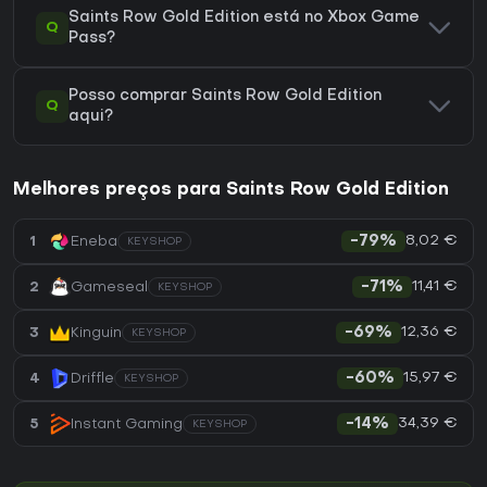
Saints Row Gold Edition está no Xbox Game
Q
Pass?
Posso comprar Saints Row Gold Edition
Q
aqui?
Melhores preços para Saints Row Gold Edition
8,02 €
1
Eneba
-79%
KEYSHOP
11,41 €
2
Gameseal
-71%
KEYSHOP
12,36 €
3
Kinguin
-69%
KEYSHOP
15,97 €
4
Driffle
-60%
KEYSHOP
34,39 €
5
Instant Gaming
-14%
KEYSHOP