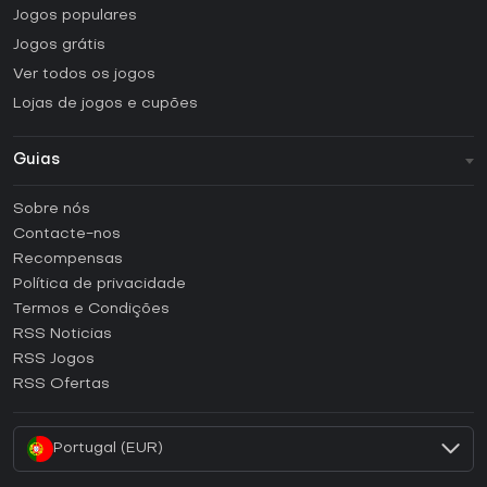
Jogos populares
Jogos grátis
Ver todos os jogos
Lojas de jogos e cupões
Guias
FAQ
Sobre nós
Guias e tutoriais
Contacte-nos
Como ativar uma CD Key Steam?
Recompensas
Como ativar uma CD Key Epic Games?
Política de privacidade
Termos e Condições
Como ativar uma CD Key GOG?
RSS Noticias
Como ativar uma CD Key Ubisoft Connect?
RSS Jogos
Como ativar uma CD Key EA App?
RSS Ofertas
Como ativar uma CD Key Battle.net?
Portugal (EUR)