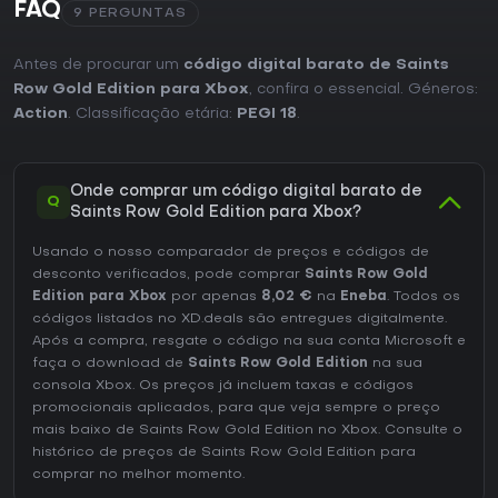
FAQ
9 PERGUNTAS
Antes de procurar um
código digital barato de Saints
Row Gold Edition para Xbox
, confira o essencial. Géneros:
Action
. Classificação etária:
PEGI 18
.
Onde comprar um código digital barato de
Q
Saints Row Gold Edition para Xbox?
Usando o nosso comparador de preços e códigos de
desconto verificados, pode comprar
Saints Row Gold
Edition para Xbox
por apenas
8,02 €
na
Eneba
. Todos os
códigos listados no XD.deals são entregues digitalmente.
Após a compra, resgate o código na sua conta Microsoft e
faça o download de
Saints Row Gold Edition
na sua
consola Xbox. Os preços já incluem taxas e códigos
promocionais aplicados, para que veja sempre o preço
mais baixo de Saints Row Gold Edition no
Xbox
. Consulte o
histórico de preços de Saints Row Gold Edition
para
comprar no melhor momento.