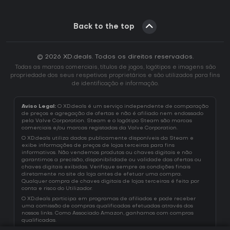
Back to the top
© 2026 XD.deals. Todos os direitos reservados.
Todas as marcas comerciais, títulos de jogos, logótipos e imagens são
propriedade dos seus respetivos proprietários e são utilizados para fins
de identificação e informação.
Aviso Legal:
O XD.deals é um serviço independente de comparação
de preços e agregação de ofertas e não é afiliado nem endossado
pela Valve Corporation. Steam e o logótipo Steam são marcas
comerciais e/ou marcas registadas da Valve Corporation.
O XD.deals utiliza dados publicamente disponíveis da Steam e
exibe informações de preços de lojas terceiras para fins
informativos. Não vendemos produtos ou chaves digitais e não
garantimos a precisão, disponibilidade ou validade das ofertas ou
chaves digitais exibidas. Verifique sempre as condições finais
diretamente no site da loja antes de efetuar uma compra.
Qualquer compra de chaves digitais de lojas terceiras é feita por
conta e risco do Utilizador.
O XD.deals participa em programas de afiliados e pode receber
uma comissão de compras qualificadas efetuadas através dos
nossos links. Como Associado Amazon, ganhamos com compras
qualificadas.