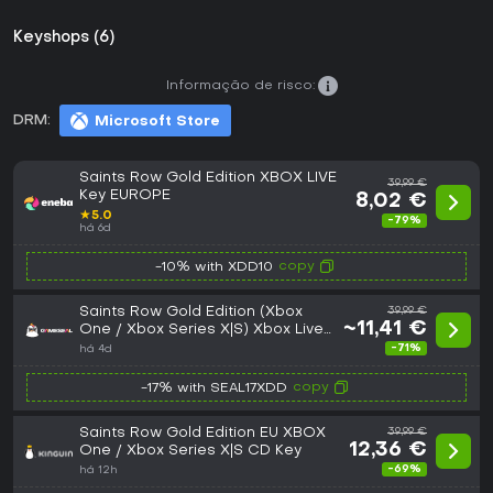
Keyshops (6)
Informação de risco:
DRM:
Microsoft Store
Saints Row Gold Edition XBOX LIVE
39,99 €
Key EUROPE
8,02 €
★
5.0
-79%
há 6d
copy
-10% with XDD10
Saints Row Gold Edition (Xbox
39,99 €
~11,41 €
One / Xbox Series X|S) Xbox Live
Key - EU
-71%
há 4d
copy
-17% with SEAL17XDD
Saints Row Gold Edition EU XBOX
39,99 €
12,36 €
One / Xbox Series X|S CD Key
-69%
há 12h