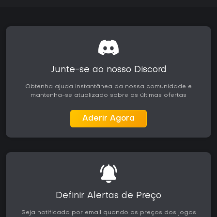
customização detalhadas e à liberdade no mundo aberto
contrastam com críticas sobre problemas técnicos e ritmo
irregular da história. O jogo agrada fãs de action-
adventure caóticos que gostam de formar uma gangue,
experimentar armas e veículos e cumprir objetivos em um
grande sandbox. Quem busca profundidade narrativa
polida ou conteúdo sazonal contínuo pode achar a
experiência menos satisfatória, especialmente pela
Junte-se ao nosso Discord
ausência de suporte significativo após o fechamento do
estúdio. Nas plataformas Xbox, ele continua disponível para
Obtenha ajuda instantânea da nossa comunidade e
quem se interessa pela mistura de humor, variedade de
mantenha-se atualizado sobre as últimas ofertas
combate e mecânicas de construção de império.
Aderir Agora
Definir Alertas de Preço
Seja notificado por email quando os preços dos jogos