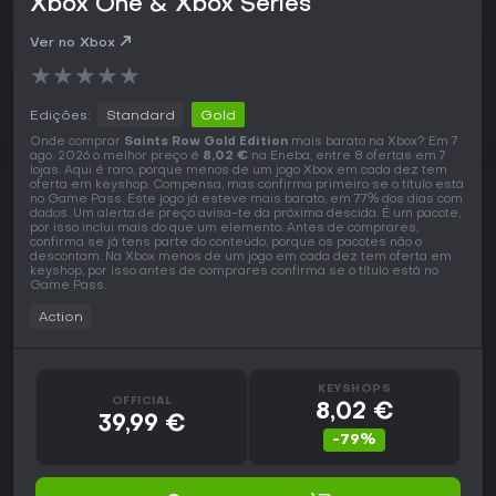
Xbox One & Xbox Series
Ver no Xbox
★
★
★
★
★
Edições:
Standard
Gold
Onde comprar
Saints Row Gold Edition
mais barato na Xbox? Em 7
ago. 2026 o melhor preço é
8,02 €
na Eneba, entre 8 ofertas em 7
lojas. Aqui é raro, porque menos de um jogo Xbox em cada dez tem
oferta em keyshop. Compensa, mas confirma primeiro se o título está
no Game Pass. Este jogo já esteve mais barato, em 77% dos dias com
dados. Um alerta de preço avisa-te da próxima descida. É um pacote,
por isso inclui mais do que um elemento. Antes de comprares,
confirma se já tens parte do conteúdo, porque os pacotes não o
descontam. Na Xbox menos de um jogo em cada dez tem oferta em
keyshop, por isso antes de comprares confirma se o título está no
Game Pass.
Action
KEYSHOPS
OFFICIAL
8,02 €
39,99 €
-79%