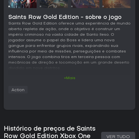
Saints Row Gold Edition - sobre o jogo
Saints Row Gold Edition oferece uma experiência de mundo
aberto repleta de ação, onde o objetivo é construir um
império criminoso na vasta cidade de Santo Ileso. O
jogador assume o papel do Boss e lidera uma nova
gangue para enfrentar grupos rivais, expandindo sua
influência por meio de missões, perseguições e combates
intensos. O jogo combina tiros em terceira pessoa com
mecânicas de direção e locomoção em um grande deserto
dividido em nove distritos.
+Mais
Jogabilidade
O ciclo principal consiste em avançar pela história original
Action
enquanto se toma o controle de quarteirões da cidade por
meio de operações criminosas. O combate destaca uma
grande variedade de armas que podem ser personalizadas
para diferentes estilos de jogo, desde revólveres
disparados na cintura até lançadores de foguetes e armas
brancas com finalizações brutais. Um sistema de Flow se
acumula durante as lutas para liberar habilidades ativas,
Histórico de preços de Saints
enquanto os Perks oferecem melhorias passivas que
Row Gold Edition Xbox One
VER TUDO
aumentam vida, habilidades ou eficiência em combate.