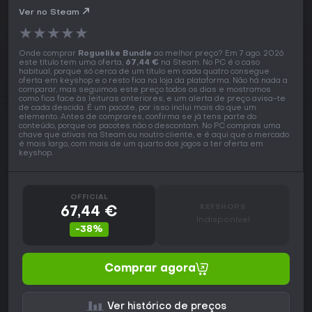
Ver no Steam
★
★
★
★
★
Onde comprar
Roguelike Bundle
ao melhor preço? Em 7 ago. 2026
este título tem uma oferta,
67,44 €
na Steam. No PC é o caso
habitual, porque só cerca de um título em cada quatro consegue
oferta em keyshop e o resto fica na loja da plataforma. Não há nada a
comparar, mas seguimos este preço todos os dias e mostramos
como fica face às leituras anteriores, e um alerta de preço avisa-te
de cada descida. É um pacote, por isso inclui mais do que um
elemento. Antes de comprares, confirma se já tens parte do
conteúdo, porque os pacotes não o descontam. No PC compras uma
chave que ativas na Steam ou noutro cliente, e é aqui que o mercado
é mais largo, com mais de um quarto dos jogos a ter oferta em
keyshop.
OFFICIAL
KEYSHOPS
67,44 €
Indisponível
-38%
Comprar agora
Ver histórico de preços