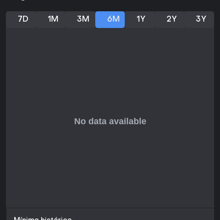
O interesse por Roguelike Bundle depende do desejo de ter
vários jogos roguelike em uma única compra. A coleção é
7D
1M
3M
6M
1Y
2Y
3Y
indicada para quem curte o gênero de forma ampla e
prefere o valor do pacote em vez de um título único e
focado. No momento, está disponível apenas para PC, sem
atualizações sazonais ou elementos de live service
confirmados para o bundle.