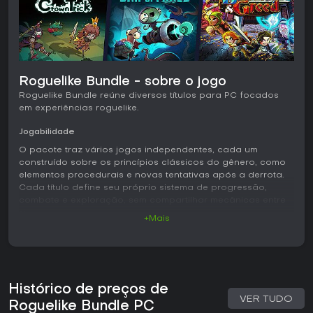
Roguelike Bundle - sobre o jogo
Roguelike Bundle reúne diversos títulos para PC focados
em experiências roguelike.
Jogabilidade
O pacote traz vários jogos independentes, cada um
construído sobre os princípios clássicos do gênero, como
elementos procedurais e novas tentativas após a derrota.
Cada título define seu próprio sistema de progressão,
combate e exploração, sem compartilhar mecânicas entre
si.
+Mais
Modos de jogo
A disponibilidade de modos varia conforme os jogos
presentes em cada edição do bundle. Não existe um
conjunto único de modos para toda a coleção.
Histórico de preços de
VER TUDO
Roguelike Bundle PC
Vale a pena jogar?