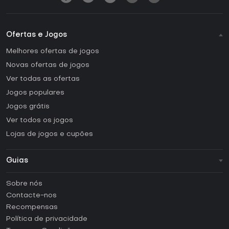
Ofertas e Jogos
Melhores ofertas de jogos
Novas ofertas de jogos
Ver todas as ofertas
Jogos populares
Jogos grátis
Ver todos os jogos
Lojas de jogos e cupões
Guias
FAQ
Sobre nós
Guias e tutoriais
Contacte-nos
Como ativar uma CD Key Steam?
Recompensas
Como ativar uma CD Key Epic Games?
Política de privacidade