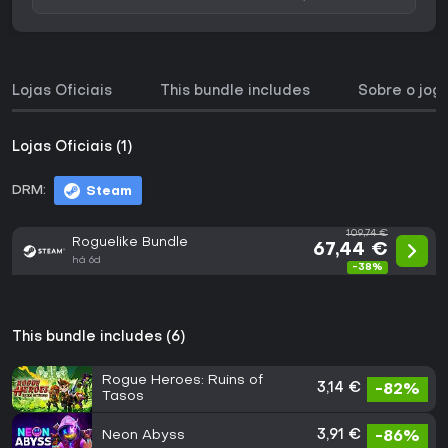
Lojas Oficiais
This bundle includes
Sobre o jog
Lojas Oficiais (1)
DRM:
Steam
109,74 €
Roguelike Bundle
67,44 €
há 6d
-38%
This bundle includes (6)
Rogue Heroes: Ruins of
3,14 €
-82%
Tasos
Neon Abyss
3,91 €
-86%