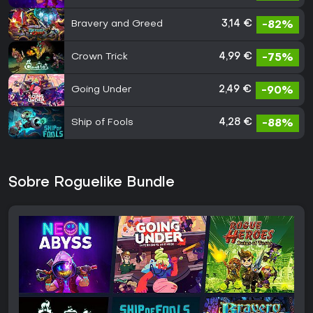
Bravery and Greed
3,14 €
-82%
Crown Trick
4,99 €
-75%
Going Under
2,49 €
-90%
Ship of Fools
4,28 €
-88%
Sobre Roguelike Bundle