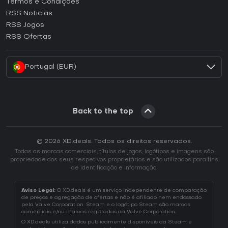
Termos e Condições
Como ativar uma CD Key GOG?
RSS Noticias
Como ativar uma CD Key Ubisoft Connect?
RSS Jogos
Como ativar uma CD Key EA App?
RSS Ofertas
Como ativar uma CD Key Battle.net?
Portugal (EUR)
Back to the top
© 2026 XD.deals. Todos os direitos reservados.
Todas as marcas comerciais, títulos de jogos, logótipos e imagens são
propriedade dos seus respetivos proprietários e são utilizados para fins
de identificação e informação.
Aviso Legal:
O XD.deals é um serviço independente de comparação
de preços e agregação de ofertas e não é afiliado nem endossado
pela Valve Corporation. Steam e o logótipo Steam são marcas
comerciais e/ou marcas registadas da Valve Corporation.
O XD.deals utiliza dados publicamente disponíveis da Steam e