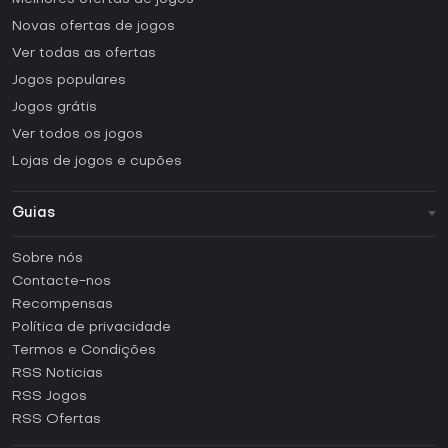
Novas ofertas de jogos
Ver todas as ofertas
Jogos populares
Jogos grátis
Ver todos os jogos
Lojas de jogos e cupões
Guias
FAQ
Sobre nós
Guias e tutoriais
Contacte-nos
Como ativar uma CD Key Steam?
Recompensas
Como ativar uma CD Key Epic Games?
Política de privacidade
Termos e Condições
Como ativar uma CD Key GOG?
RSS Noticias
Como ativar uma CD Key Ubisoft Connect?
RSS Jogos
Como ativar uma CD Key EA App?
RSS Ofertas
Como ativar uma CD Key Battle.net?