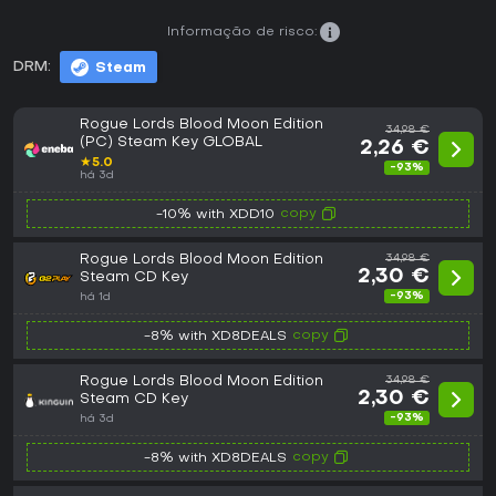
Informação de risco:
DRM:
Steam
Rogue Lords Blood Moon Edition
34,98 €
(PC) Steam Key GLOBAL
2,26 €
★
5.0
-93%
há 3d
copy
-10% with XDD10
Rogue Lords Blood Moon Edition
34,98 €
2,30 €
Steam CD Key
-93%
há 1d
copy
-8% with XD8DEALS
Rogue Lords Blood Moon Edition
34,98 €
2,30 €
Steam CD Key
-93%
há 3d
copy
-8% with XD8DEALS