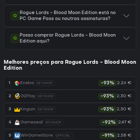
Rogue Lords - Blood Moon Edition está no
Q
PC Game Pass ou noutras assinaturas?
Posso comprar Rogue Lords - Blood Moon
Q
Edition aqui?
Melhores preços para Rogue Lords - Blood Moon
Edition
2,26 €
1
Eneba
-93%
KEYSHOP
2,30 €
2
G2Play
-93%
KEYSHOP
2,30 €
3
Kinguin
-93%
KEYSHOP
2,47 €
4
Gameseal
-92%
KEYSHOP
2,58 €
5
WinGameStore
-91%
OFFICIAL