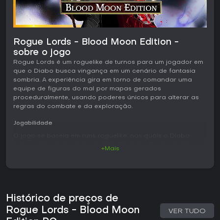
Rogue Lords - Blood Moon Edition -
sobre o jogo
Rogue Lords é um roguelike de turnos para um jogador em
que o Diabo busca vingança em um cenário de fantasia
sombria. A experiência gira em torno de comandar uma
equipe de figuras do mal por mapas gerados
proceduralmente, usando poderes únicos para alterar as
regras do combate e da exploração.
Jogabilidade
O jogo se baseia em runs roguelike, nas quais o Diabo
forma e lidera um grupo de três Disciples. Cada um traz
+Mais
habilidades e histórias próprias, permitindo combinações
que geram sinergias por meio de desbloqueios e
aprimoramentos. Os mapas funcionam como um tabuleiro,
com escolhas entre combates, eventos, mercadores e
outros pontos que definem o caminho. Os combates são
Histórico de preços de
por turnos e recompensam posicionamento, controle de
efeitos e bom timing.
Rogue Lords - Blood Moon
VER TUDO