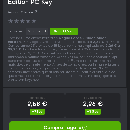
Edition PC Key
Ver no Steam
★
★
★
★
★
Edições:
Standard
Blood Moon
Procuras uma chave barata de
Rogue Lords - Blood Moon
Edition
? Em 9 ago. 2026 a chave mais barata custa
2,26 €
na Eneba.
Comparamos 23 ofertas de 18 lojas, com uma amplitude de
2,26 €
a
29,73 €
. Nas keyshops o preço mais baixo é 2,26 €, nas lojas oficiais
começa em 2,58 €. Com tantos vendedores a distância entre os
extremos é muitas vezes de várias vezes, por isso escolher a loja
pesa mais do que esperar por saldos. É um pacote, por isso inclui
mais do que um elemento. Antes de comprares, confirma se já tens
parte do conteúdo, porque os pacotes não o descontam. No PC
compras uma chave que ativas na Steam ou noutro cliente, e é aqui
que o mercado é mais largo, com mais de um quarto dos jogos a ter
oferta em keyshop.
OFFICIAL
KEYSHOPS
2,58 €
2,26 €
-91%
-93%
Comprar agora