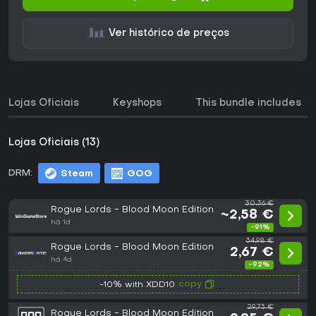
Ver histórico de preços
Lojas Oficiais
Keyshops
This bundle includes
Lojas Oficiais (13)
DRM:
Steam
GOG
30,36 €
Rogue Lords - Blood Moon Edition
~2,58 €
há 1d
-91%
34,98 €
Rogue Lords - Blood Moon Edition
2,67 €
há 4d
-92%
copy
-10% with XDD10
29,73 €
Rogue Lords - Blood Moon Edition