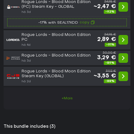
Rogue Lords - Blood Moon Edition
34,98 €
~2,47 €
(PC) Steam Key - GLOBAL
-92%
há 3d
copy
-17% with SEAL17XDD
Rogue Lords - Blood Moon Edition
34,98 €
2,89 €
PC
-91%
há 4d
30,00 €
Rogue Lords - Blood Moon Edition
3,29 €
há 3d
-89%
Rogue Lords - Blood Moon Edition
31,12 €
~3,55 €
Steam Key (GLOBAL)
-88%
há 2d
+Mais
This bundle includes (3)