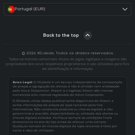
Portugal (EUR)
Back to the top
© 2026 XD.deals. Todos os direitos reservados.
Todas as marcas comerciais, títulos de jogos, logótipos e imagens são
propriedade dos seus respetivos proprietários e são utilizados para fins
de identificação e informação.
Aviso Legal:
O XD.deals é um serviço independente de comparação
de preços e agregação de ofertas e não é afiliado nem endossado
pela Valve Corporation. Steam e o logótipo Steam são marcas
comerciais e/ou marcas registadas da Valve Corporation.
O XD.deals utiliza dados publicamente disponíveis da Steam e
exibe informações de preços de lojas terceiras para fins
informativos. Não vendemos produtos ou chaves digitais e não
garantimos a precisão, disponibilidade ou validade das ofertas ou
chaves digitais exibidas. Verifique sempre as condições finais
diretamente no site da loja antes de efetuar uma compra.
Qualquer compra de chaves digitais de lojas terceiras é feita por
conta e risco do Utilizador.