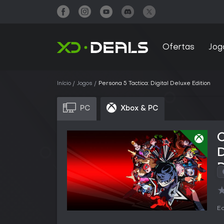
Ofertas
Jog
Início
Jogos
Persona 5 Tactica: Digital Deluxe Edition
PC
Xbox & PC
C
D
Ed