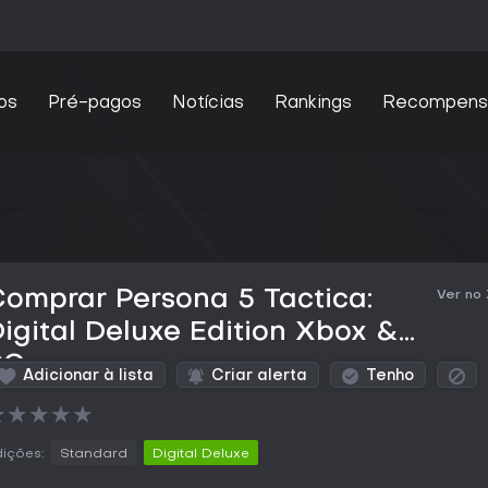
os
Pré-pagos
Notícias
Rankings
Recompens
omprar Persona 5 Tactica:
Ver no
igital Deluxe Edition Xbox &
PC
Adicionar à lista
Criar alerta
Tenho
★
★
★
★
★
ições:
Standard
Digital Deluxe