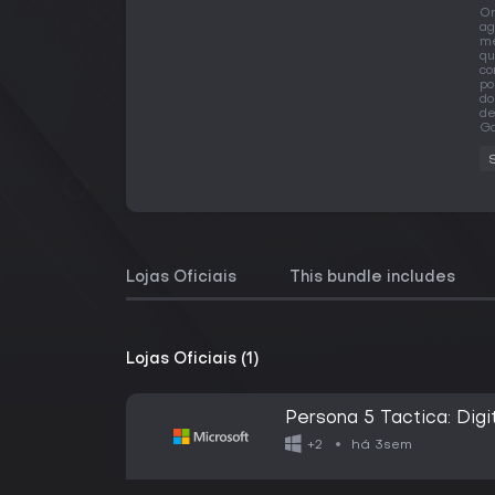
O
ag
me
qu
co
po
do
de
Ga
Lojas Oficiais
This bundle includes
Lojas Oficiais (1)
Persona 5 Tactica: Digi
há 3sem
+2