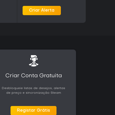
Criar Alerta
res que gostam de táticas em grade combinadas
erístico de Persona. A adaptação dos conceitos
ara as manobras Triple Threat gera momentos
 recompensa durante as batalhas.
ão inteligente entre cobertura, posicionamento
do que o jogo mantém um ritmo consistente ao
ado para fãs de estratégia que preferem
adas em vez de mundos abertos extensos.
s de simulação social ou longos segmentos de
ipais de Persona encontrará esses aspectos
as e a nova história são o principal atrativo,
Criar Conta Gratuita
vel para o público-alvo sem complexidade
Desbloqueie listas de desejos, alertas
de preço e sincronização Steam
Registar Grátis