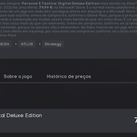
nde comprar
Persona 5 Tactica: Digital Deluxe Edition
mais barato na Xbox
o. 2026 há uma oferta,
79,99 €
na Microsoft Store. É o normal nesta plataforma,
nos de um jogo em cada dez consegue oferta em keyshop e a Microsoft Store
ase tudo sozinha. Antes de comprares, confirma o Game Pass, porque a preço
nsola a subscrição sai muitas vezes mais barata do que um único título. É um pa
r isso inclui mais do que um elemento. Antes de comprares, confirma se já ten
 conteúdo, porque os pacotes não o descontam. Na Xbox menos de um jogo em 
z tem oferta em keyshop, por isso antes de comprares confirma se o título está
me Pass.
SEGA
ATLUS
Strategy
Sobre o jogo
Histórico de preços
tal Deluxe Edition