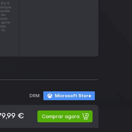
? Em 8
 porque
 vende
s de
cote,
s parte
cada
 no
DRM:
Microsoft Store
79,99 €
Comprar agora