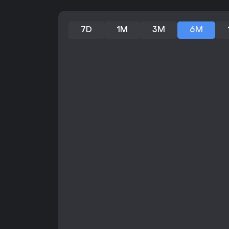
7D
1M
3M
6M