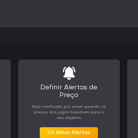
central.
Vale a Pena Jogar?
Persona 5 Tactica atrai jogado
com o estilo de combate caract
de One More e All-Out Attack p
satisfatórios de coordenação e
As análises destacam a integraç
e mecânicas da série, observan
longo da campanha. Ele é indic
experiências mais curtas e foc
Quem busca elementos profundo
vida cotidiana dos jogos princ
Definir Alertas de
reduzidos aqui. As batalhas tátic
oferecendo engajamento confiá
Preço
desnecessária.
Seja notificado por email quando os
preços dos jogos baixarem para o
seu objetivo
Os Meus Alertas